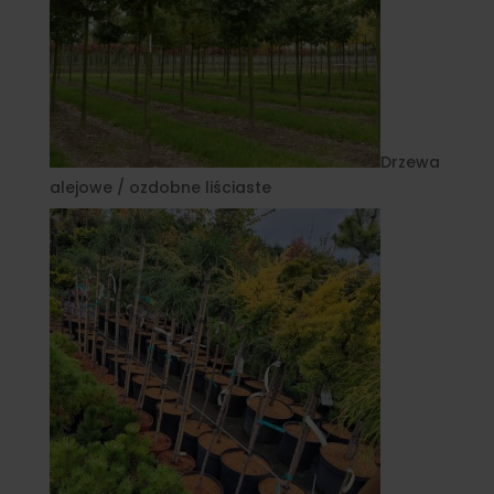
Drzewa
alejowe / ozdobne liściaste