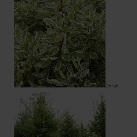
Dereń