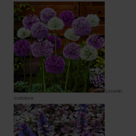
Czosnki
ozdobne