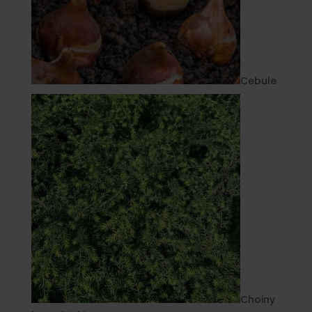
Cebule
Choiny