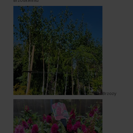
Brzoskwinia
Brzozy