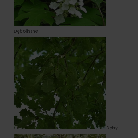
Dębolistne
Dęby