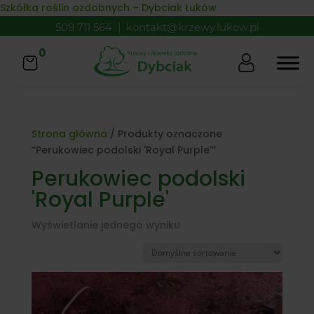
Skip to content
Szkółka roślin ozdobnych – Dybciak Łuków
509 711 564
|
kontakt@krzewy.lukow.pl
0
Strona główna
/ Produkty oznaczone
“Perukowiec podolski 'Royal Purple'”
Perukowiec podolski
'Royal Purple'
Wyświetlanie jednego wyniku