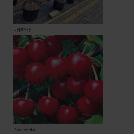
Cyprysy
Czereśnia