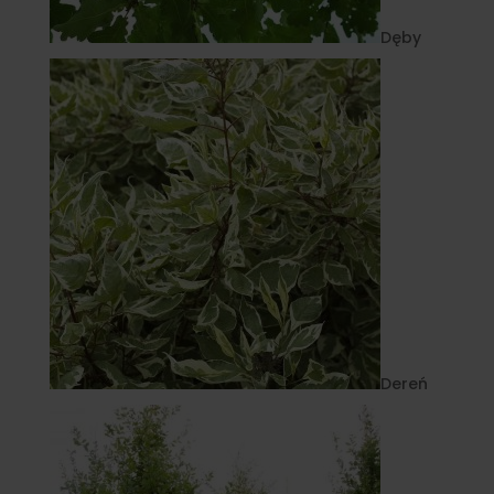
Dęby
Dereń