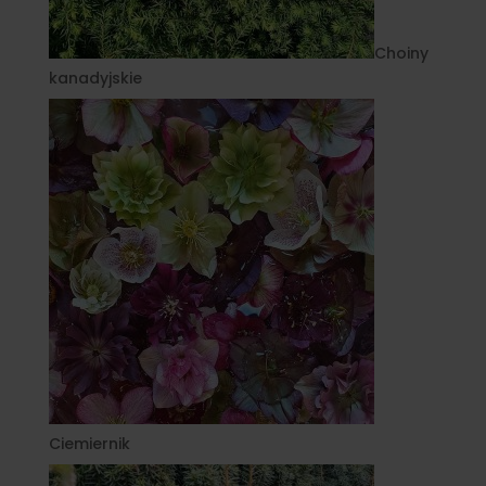
Choiny
kanadyjskie
Ciemiernik