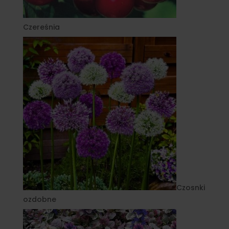
Czereśnia
Czosnki
ozdobne