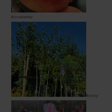
Brzoskwinia
Brzozy