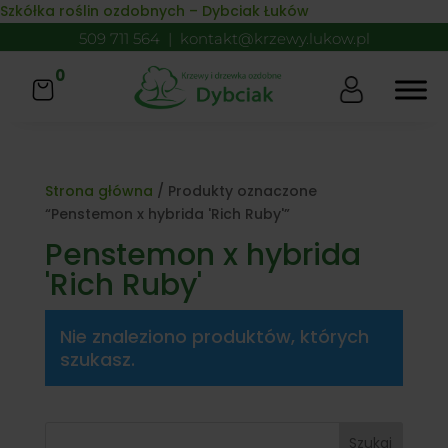
Skip to content
Szkółka roślin ozdobnych – Dybciak Łuków
509 711 564
|
kontakt@krzewy.lukow.pl
0
Strona główna
/ Produkty oznaczone
“Penstemon x hybrida 'Rich Ruby'”
Penstemon x hybrida
'Rich Ruby'
Nie znaleziono produktów, których
szukasz.
Szukaj