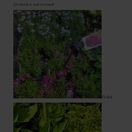
Drzewka owocowe
Floks