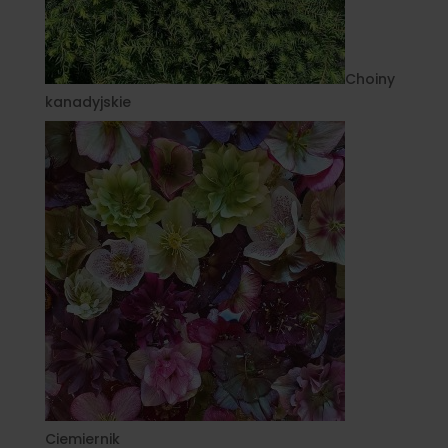
Choiny
kanadyjskie
Ciemiernik