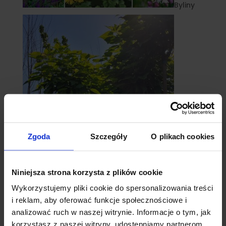
Byliny
Zgoda
Szczegóły
O plikach cookies
catalpy
Niniejsza strona korzysta z plików cookie
- surmie
Wykorzystujemy pliki cookie do spersonalizowania treści
i reklam, aby oferować funkcje społecznościowe i
analizować ruch w naszej witrynie. Informacje o tym, jak
korzystasz z naszej witryny, udostępniamy partnerom