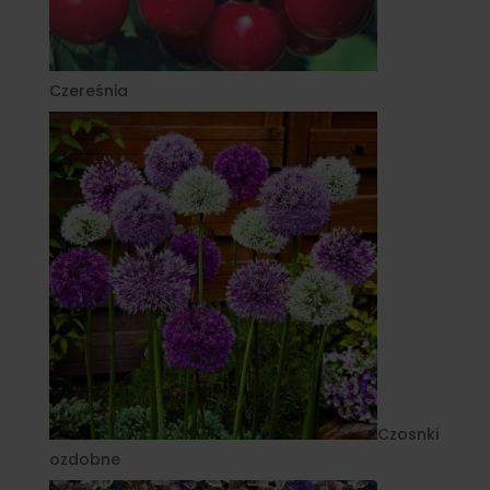
Czereśnia
Czosnki
ozdobne