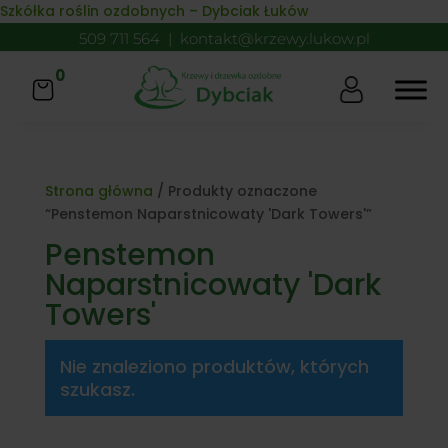
Skip to content
Szkółka roślin ozdobnych – Dybciak Łuków
509 711 564
|
kontakt@krzewy.lukow.pl
0
Strona główna
/ Produkty oznaczone
“Penstemon Naparstnicowaty 'Dark Towers'”
Penstemon
Naparstnicowaty 'Dark
Towers'
Nie znaleziono produktów, których
szukasz.