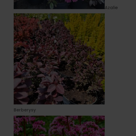
Azalie
Berberysy