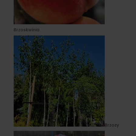
Brzoskwinia
Brzozy