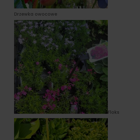
Drzewka owocowe
Floks