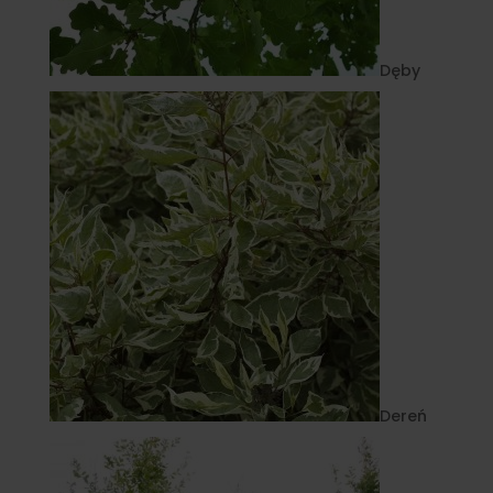
Dęby
Dereń