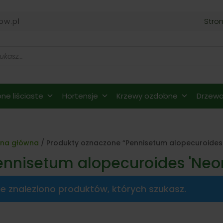
ow.pl
Stro
ne liściaste
Hortensje
Krzewy ozdobne
Drzewa 
ona główna
/ Produkty oznaczone “Pennisetum alopecuroides '
ennisetum alopecuroides 'Neon
ie znaleziono produktów, których szukasz.