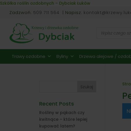
Skip to content
Szkółka roślin ozdobnych – Dybciak Łuków
Zadzwoń:
509 711 564
| Napisz:
kontakt@krzewy.luk
Wyszukiwarka
produktów
Trawy ozdobne
Byliny
Drzewa alejowe / ozdob
Str
Szukaj
P
Recent Posts
N
Rośliny w pąkach czy
kwitnące – które lepiej
kupować latem?