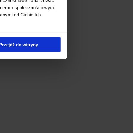
ołecznościowe i analizować
artnerom społecznościowym,
anymi od Ciebie lub
Przejdź do witryny