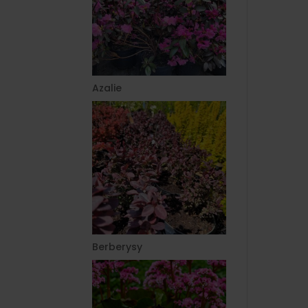
Azalie
Berberysy