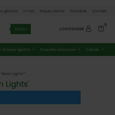
na główna
O nas
Nasza oferta
Poradniki
Kontakt
0
LOGOWANIE
SZUKAJ
i krzewy iglaste
Drzewka owocowe
Cebule
Neon Lights'”
 Lights'