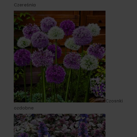
Czereśnia
Czosnki
ozdobne