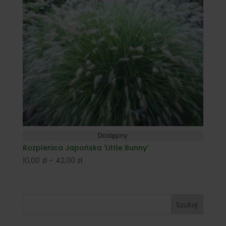
Dostępny
Rozplenica Japońska 'Little Bunny’
Zakres
10,00
zł
–
42,00
zł
cen:
od
10,00 zł
Szukaj
do
42,00 zł