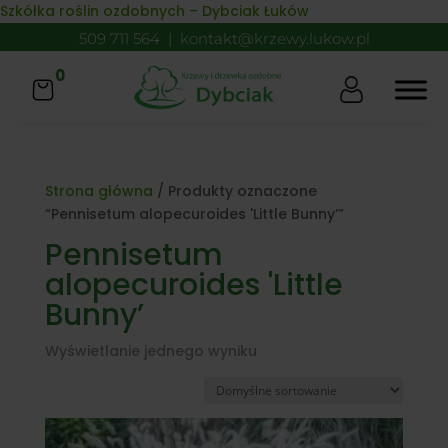
Skip to content
Szkółka roślin ozdobnych – Dybciak Łuków
509 711 564
|
kontakt@krzewy.lukow.pl
0
Strona główna
/ Produkty oznaczone
“Pennisetum alopecuroides 'Little Bunny’”
Pennisetum
alopecuroides 'Little
Bunny’
Wyświetlanie jednego wyniku