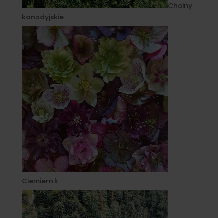
Choiny
kanadyjskie
Ciemiernik