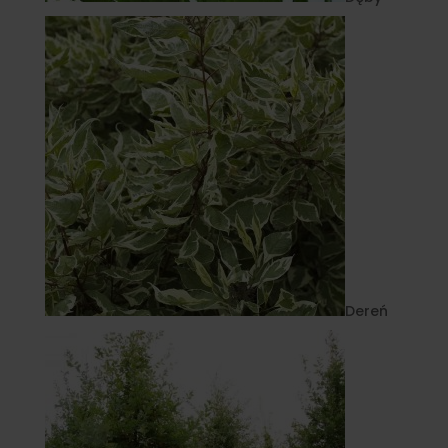
Dereń