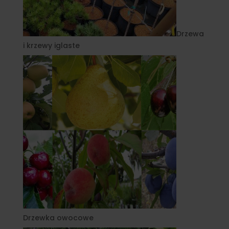
Drzewa
i krzewy iglaste
Drzewka owocowe