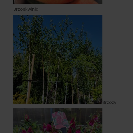
Brzoskwinia
Brzozy