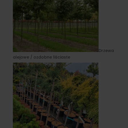
Drzewa
alejowe / ozdobne liściaste