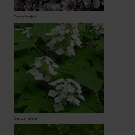
Dąbrówka
Dębolistne