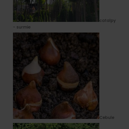
catalpy
- surmie
Cebule