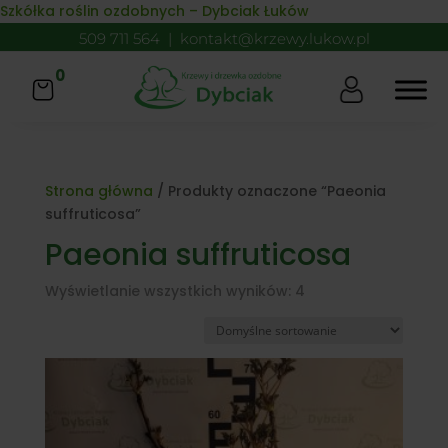
Skip to content
Szkółka roślin ozdobnych – Dybciak Łuków
509 711 564
|
kontakt@krzewy.lukow.pl
0
Strona główna
/ Produkty oznaczone “Paeonia
suffruticosa”
Paeonia suffruticosa
Wyświetlanie wszystkich wyników: 4