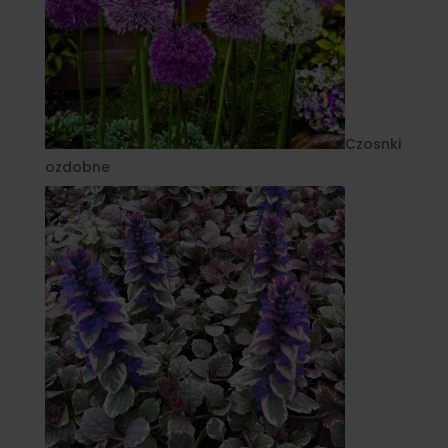
Czosnki
ozdobne