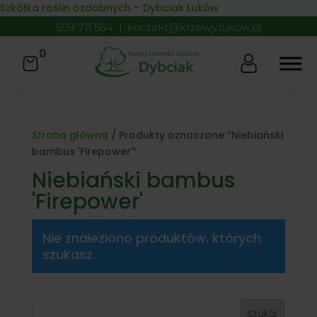
Skip to content
Szkółka roślin ozdobnych – Dybciak Łuków
509 711 564
|
kontakt@krzewy.lukow.pl
0
Strona główna
/ Produkty oznaczone “Niebiański
bambus 'Firepower'”
Niebiański bambus
'Firepower'
Nie znaleziono produktów, których
szukasz.
Szukaj