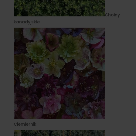
Choiny
kanadyjskie
Ciemiernik