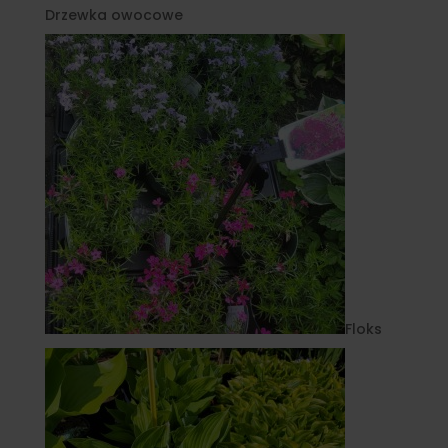
Drzewka owocowe
Floks