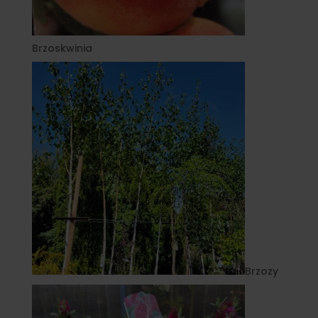
Brzoskwinia
Brzozy