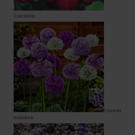
Czereśnia
Czosnki
ozdobne