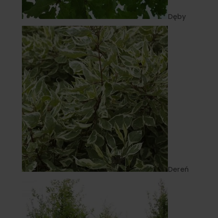
Dęby
Dereń