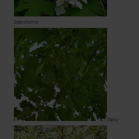
Dębolistne
Dęby