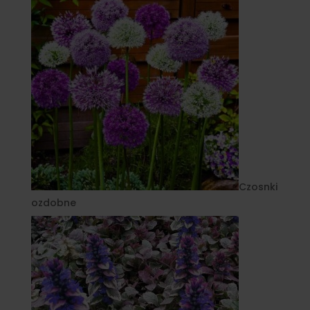
Czosnki
ozdobne