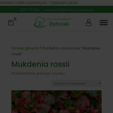
Skip to content
Szkółka roślin ozdobnych – Dybciak Łuków
509 711 564
|
kontakt@krzewy.lukow.pl
0
Strona główna
/ Produkty oznaczone “Mukdenia
rossii”
Mukdenia rossii
Wyświetlanie jednego wyniku