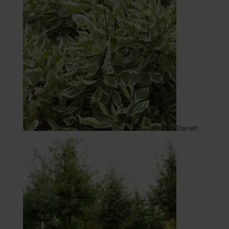
Dereń