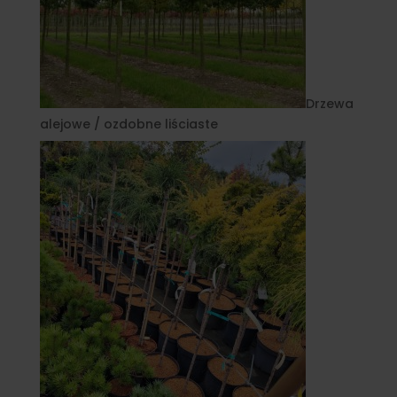
Drzewa
alejowe / ozdobne liściaste