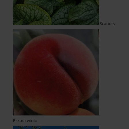
Brunery
Brzoskwinia