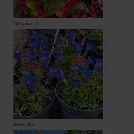
Głogowniki
Goryczka