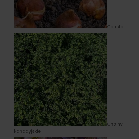
Cebule
Choiny
kanadyjskie