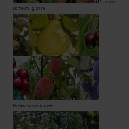
Drzewa
i krzewy iglaste
Drzewka owocowe