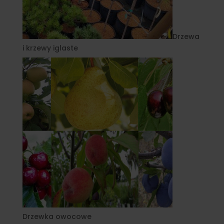
Drzewa
i krzewy iglaste
Drzewka owocowe