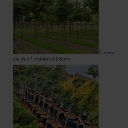
Drzewa
alejowe / ozdobne liściaste