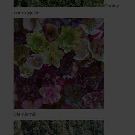
Choiny
kanadyjskie
Ciemiernik