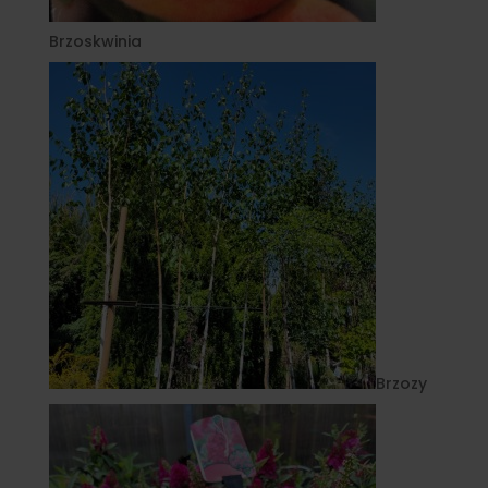
Brzoskwinia
Brzozy