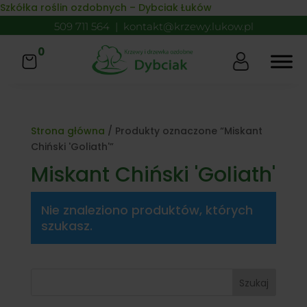
Skip to content
Szkółka roślin ozdobnych – Dybciak Łuków
509 711 564
|
kontakt@krzewy.lukow.pl
0
Strona główna
/ Produkty oznaczone “Miskant
Chiński 'Goliath'”
Miskant Chiński 'Goliath'
Nie znaleziono produktów, których
szukasz.
Szukaj