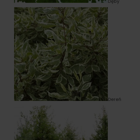
Dęby
Dereń