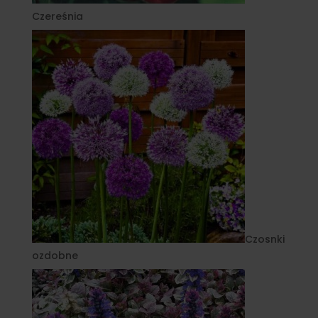
Czereśnia
Czosnki
ozdobne