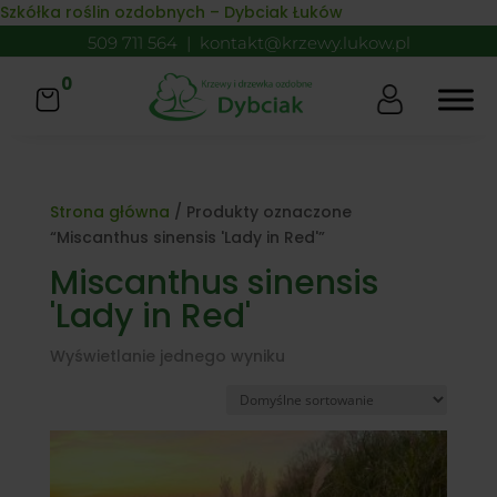
Skip to content
Szkółka roślin ozdobnych – Dybciak Łuków
509 711 564
|
kontakt@krzewy.lukow.pl
0
Strona główna
/ Produkty oznaczone
“Miscanthus sinensis 'Lady in Red'”
Miscanthus sinensis
'Lady in Red'
Wyświetlanie jednego wyniku