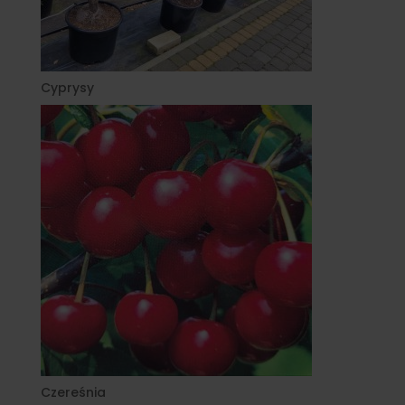
Cyprysy
Czereśnia