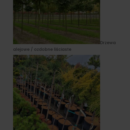
Drzewa
alejowe / ozdobne liściaste