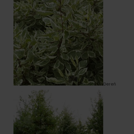
Dereń