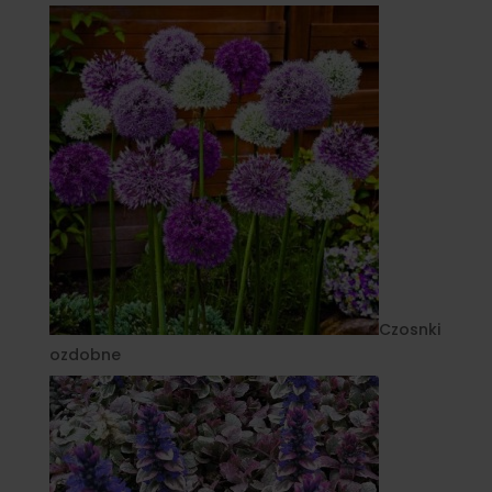
Czosnki
ozdobne