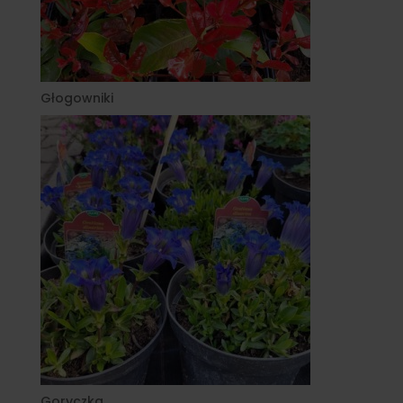
Głogowniki
Goryczka