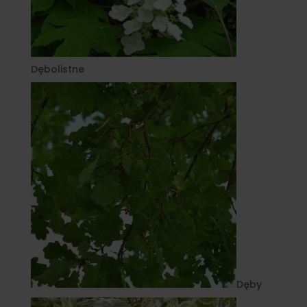
Dębolistne
Dęby