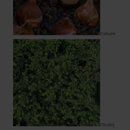
Cebule
Choiny