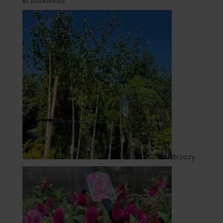
Brzoskwinia
Brzozy