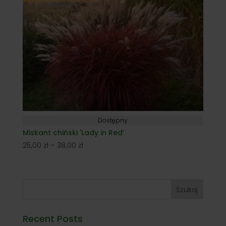
Dostępny
Miskant chiński 'Lady in Red’
Zakres
25,00
zł
–
38,00
zł
cen:
od
25,00 zł
Szukaj
do
38,00 zł
Recent Posts