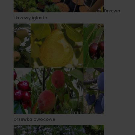
Drzewa
i krzewy iglaste
Drzewka owocowe