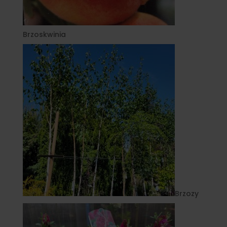
Brzoskwinia
Brzozy