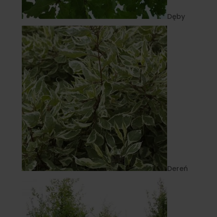
Dęby
Dereń