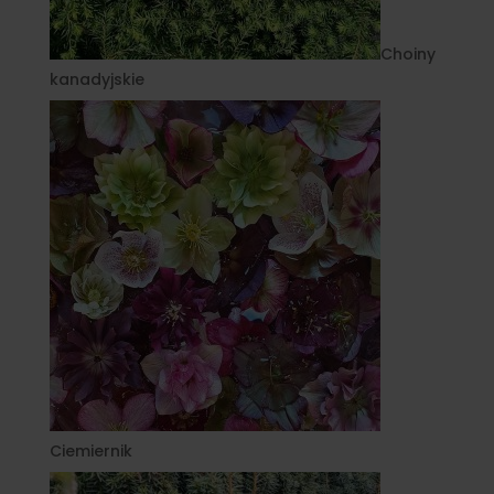
Choiny
kanadyjskie
Ciemiernik