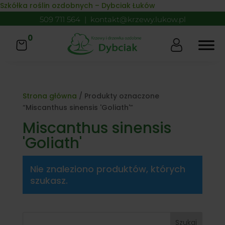
Skip to content
Szkółka roślin ozdobnych – Dybciak Łuków
509 711 564
|
kontakt@krzewy.lukow.pl
0
Strona główna
/ Produkty oznaczone
“Miscanthus sinensis 'Goliath'”
Miscanthus sinensis
'Goliath'
Nie znaleziono produktów, których
szukasz.
Szukaj