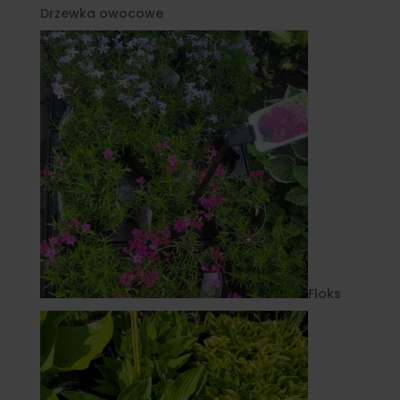
Drzewka owocowe
Floks