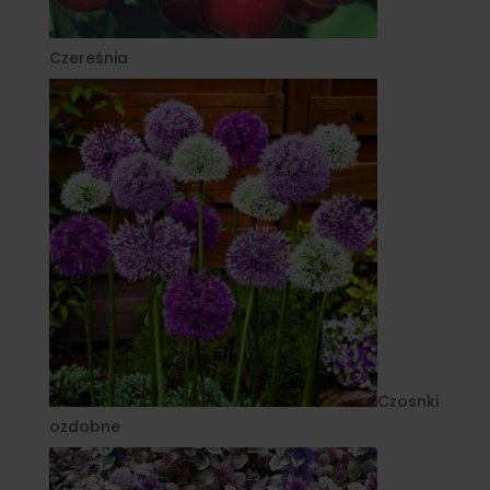
Czereśnia
Czosnki
ozdobne