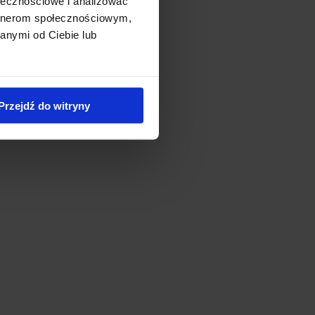
ołecznościowe i analizować
artnerom społecznościowym,
anymi od Ciebie lub
Przejdź do witryny