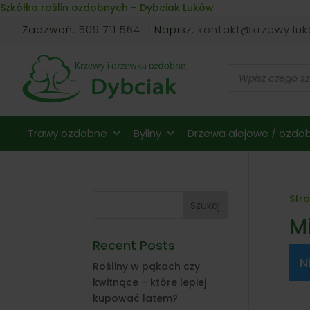
Skip to content
Szkółka roślin ozdobnych – Dybciak Łuków
Zadzwoń:
509 711 564
| Napisz:
kontakt@krzewy.luk
Wyszukiwarka
produktów
Trawy ozdobne
Byliny
Drzewa alejowe / ozdob
Str
Szukaj
Mi
Recent Posts
N
Rośliny w pąkach czy
kwitnące – które lepiej
kupować latem?