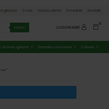
na główna
O nas
Nasza oferta
Poradniki
Kontakt
0
LOGOWANIE
SZUKAJ
i krzewy iglaste
Drzewka owocowe
Cebule
rou'”