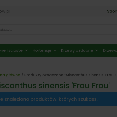
ow.pl
Stro
ne liściaste
Hortensje
Krzewy ozdobne
Drzewa 
ona główna
/ Produkty oznaczone “Miscanthus sinensis 'Frou F
scanthus sinensis 'Frou Frou'
ie znaleziono produktów, których szukasz.