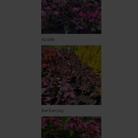
Azalie
Berberysy