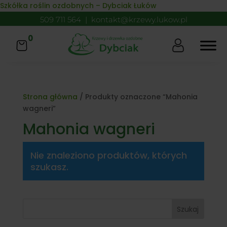
Skip to content
Szkółka roślin ozdobnych – Dybciak Łuków
509 711 564
|
kontakt@krzewy.lukow.pl
0
Strona główna
/ Produkty oznaczone “Mahonia
wagneri”
Mahonia wagneri
Nie znaleziono produktów, których
szukasz.
Szukaj