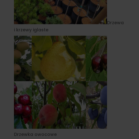
Drzewa
i krzewy iglaste
Drzewka owocowe