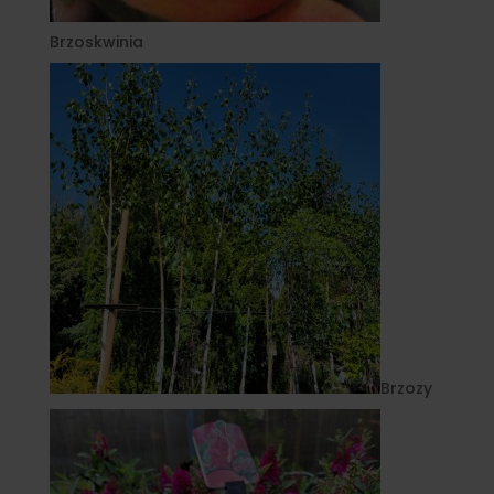
Brzoskwinia
Brzozy