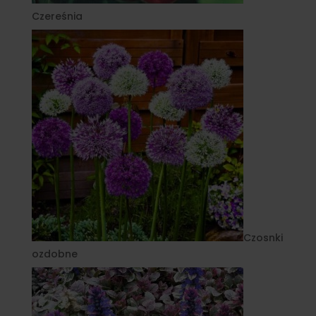
Czereśnia
Czosnki
ozdobne