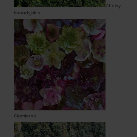
Choiny
kanadyjskie
Ciemiernik