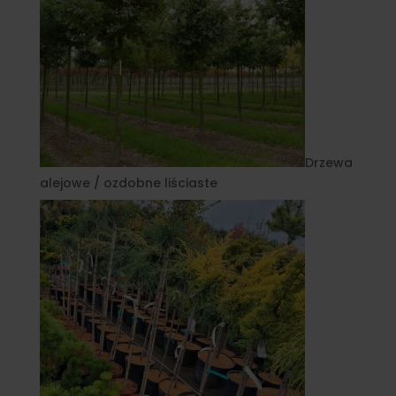
Drzewa
alejowe / ozdobne liściaste