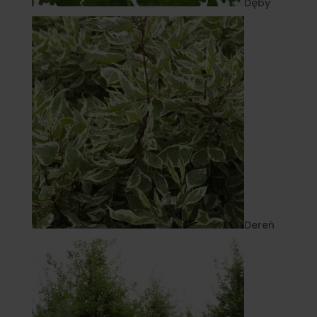
Dęby
Dereń