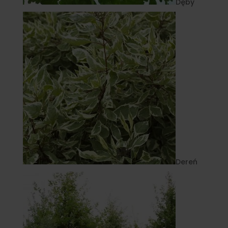
Dęby
Dereń