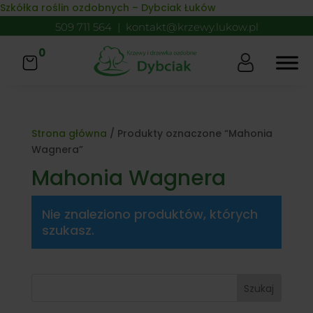
Skip to content
Szkółka roślin ozdobnych – Dybciak Łuków
509 711 564
|
kontakt@krzewy.lukow.pl
0
Strona główna
/ Produkty oznaczone “Mahonia
Wagnera”
Mahonia Wagnera
Nie znaleziono produktów, których
szukasz.
Szukaj