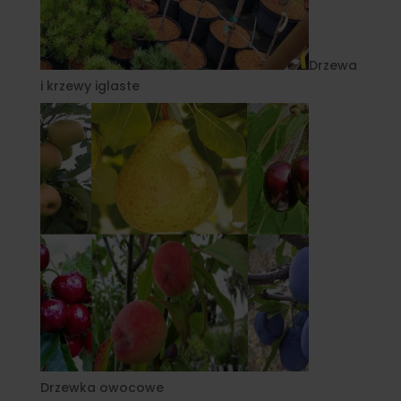
Drzewa
i krzewy iglaste
Drzewka owocowe