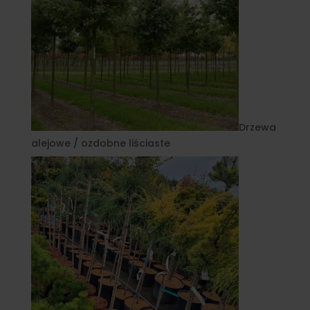
Drzewa
alejowe / ozdobne liściaste