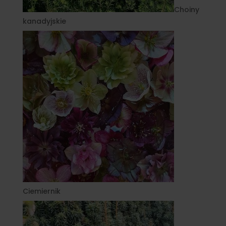
Choiny
kanadyjskie
Ciemiernik