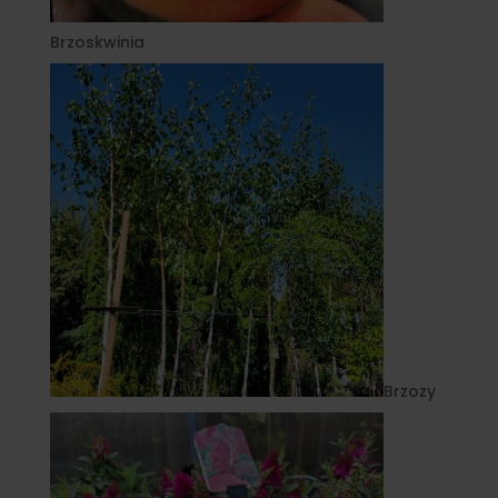
Brzoskwinia
Brzozy