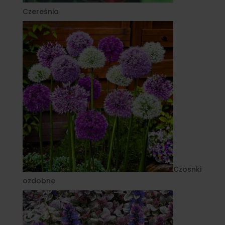
Czereśnia
Czosnki
ozdobne