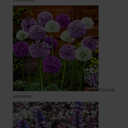
Czereśnia
Czosnki
ozdobne