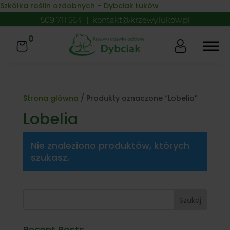
Skip to content
Szkółka roślin ozdobnych – Dybciak Łuków
509 711 564
|
kontakt@krzewy.lukow.pl
0
Strona główna
/ Produkty oznaczone “Lobelia”
Lobelia
Nie znaleziono produktów, których
szukasz.
Szukaj
Recent Posts