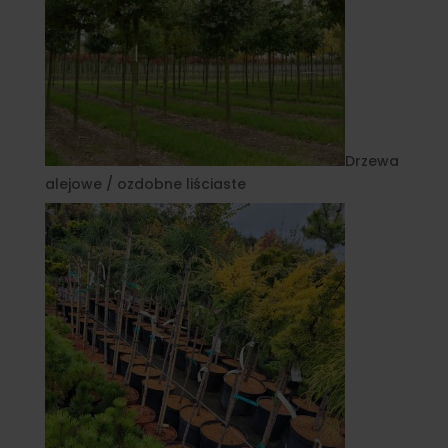
Drzewa
alejowe / ozdobne liściaste