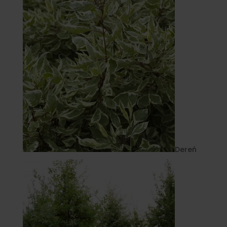
Dereń