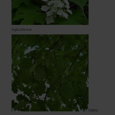
Dębolistne
Dęby