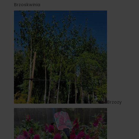
Brzoskwinia
Brzozy