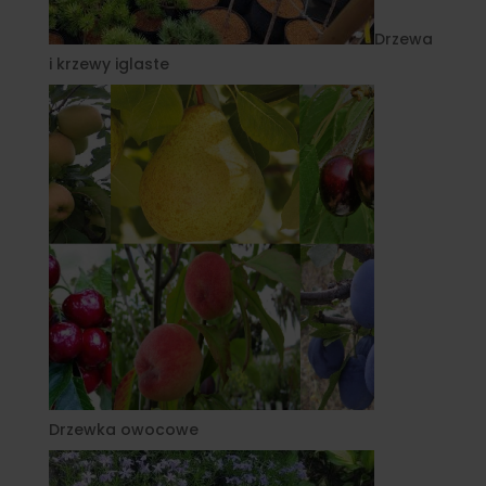
Drzewa
i krzewy iglaste
Drzewka owocowe