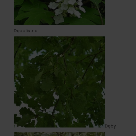
Dębolistne
Dęby