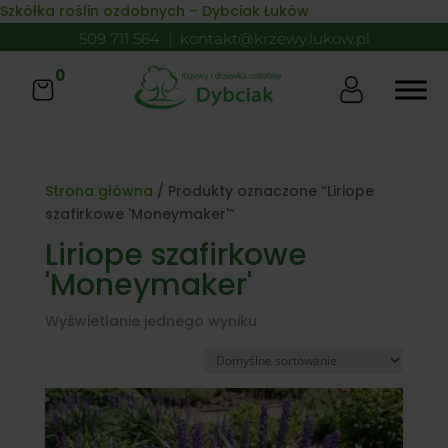
Skip to content
Szkółka roślin ozdobnych – Dybciak Łuków
509 711 564
|
kontakt@krzewy.lukow.pl
0
Strona główna
/ Produkty oznaczone “Liriope
szafirkowe 'Moneymaker'”
Liriope szafirkowe
'Moneymaker'
Wyświetlanie jednego wyniku