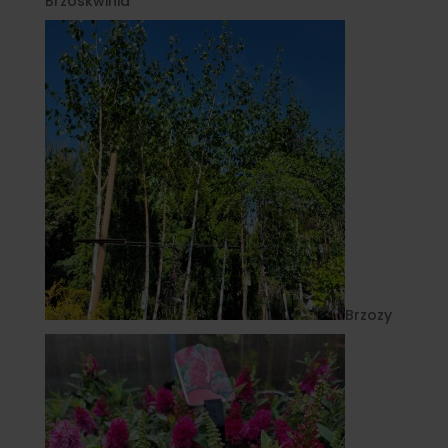
Brzoskwinia
Brzozy