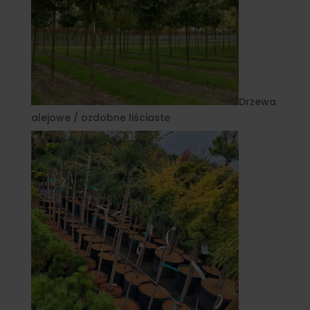
Drzewa
alejowe / ozdobne liściaste