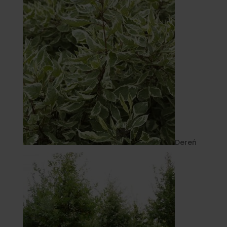
Dereń