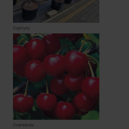
Cyprysy
Czereśnia