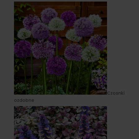
Czosnki
ozdobne