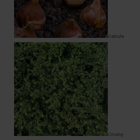
Cebule
Choiny