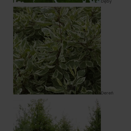
Dęby
Dereń