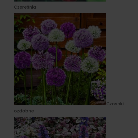
Czereśnia
Czosnki
ozdobne