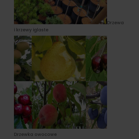
Drzewa
i krzewy iglaste
Drzewka owocowe