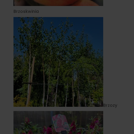
Brzoskwinia
Brzozy