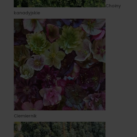
Choiny
kanadyjskie
Ciemiernik