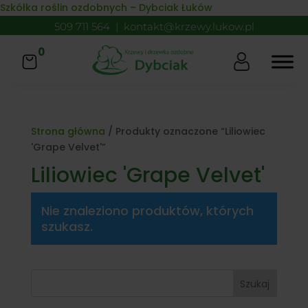
Skip to content
Szkółka roślin ozdobnych – Dybciak Łuków
509 711 564
|
kontakt@krzewy.lukow.pl
0
Strona główna
/ Produkty oznaczone “Liliowiec
'Grape Velvet'”
Liliowiec 'Grape Velvet'
Nie znaleziono produktów, których
szukasz.
Szukaj