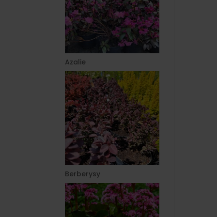
Azalie
Berberysy