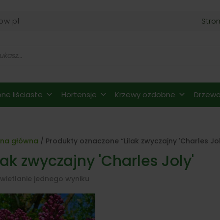
ow.pl
Stro
ne liściaste
Hortensje
Krzewy ozdobne
Drzewa 
ona główna
/ Produkty oznaczone “Lilak zwyczajny 'Charles Jol
lak zwyczajny 'Charles Joly'
wietlanie jednego wyniku