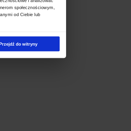
ołecznościowe i analizować
artnerom społecznościowym,
anymi od Ciebie lub
Przejdź do witryny