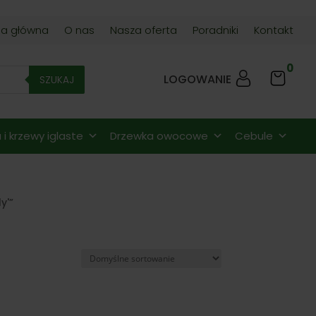
na główna
O nas
Nasza oferta
Poradniki
Kontakt
0
LOGOWANIE
SZUKAJ
i krzewy iglaste
Drzewka owocowe
Cebule
y'”