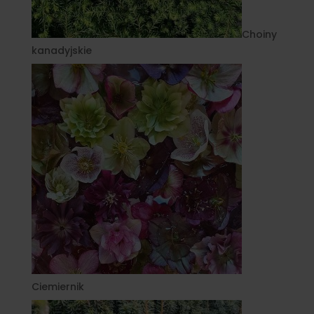
Choiny
kanadyjskie
Ciemiernik