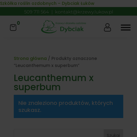
Skip to content
Szkółka roślin ozdobnych – Dybciak Łuków
509 711 564
|
kontakt@krzewy.lukow.pl
0
Strona główna
/ Produkty oznaczone
“Leucanthemum x superbum”
Leucanthemum x
superbum
Nie znaleziono produktów, których
szukasz.
Szukaj