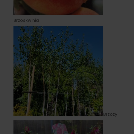
Brzoskwinia
Brzozy