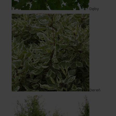
Dęby
Dereń