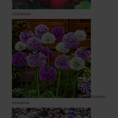
Czereśnia
Czosnki
ozdobne