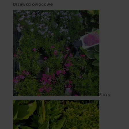
Drzewka owocowe
Floks