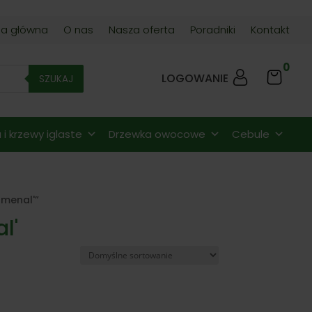
na główna
O nas
Nasza oferta
Poradniki
Kontakt
0
LOGOWANIE
SZUKAJ
i krzewy iglaste
Drzewka owocowe
Cebule
menal'”
l'