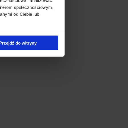
ołecznościowe i analizować
artnerom społecznościowym,
anymi od Ciebie lub
Przejdź do witryny