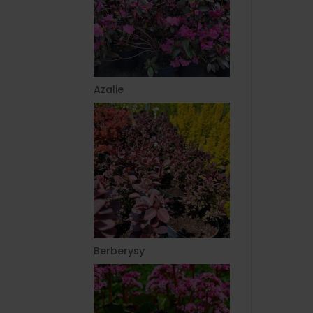
Azalie
Berberysy