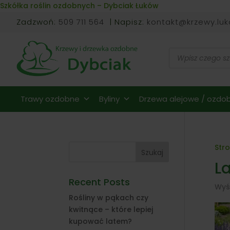
Skip to content
Szkółka roślin ozdobnych – Dybciak Łuków
Zadzwoń:
509 711 564
| Napisz:
kontakt@krzewy.luk
Wyszukiwarka
produktów
Trawy ozdobne
Byliny
Drzewa alejowe / ozdob
Str
Szukaj
L
Recent Posts
Wyś
Rośliny w pąkach czy
kwitnące – które lepiej
kupować latem?