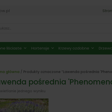
ow.pl
Stro
ne liściaste
Hortensje
Krzewy ozdobne
Drzewa 
ona główna
/ Produkty oznaczone “Lawenda pośrednia 'Pheno
awenda pośrednia 'Phenomena
wietlanie jednego wyniku