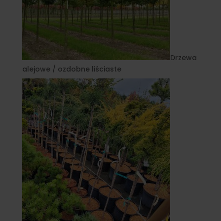
Drzewa
alejowe / ozdobne liściaste