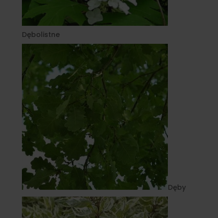
Dębolistne
Dęby