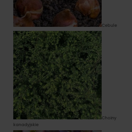
Cebule
Choiny
kanadyjskie