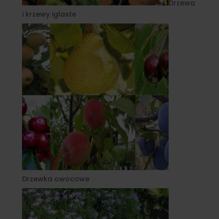
Drzewa
i krzewy iglaste
Drzewka owocowe