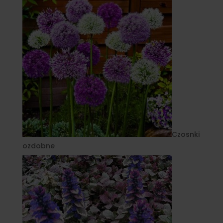
Czosnki
ozdobne