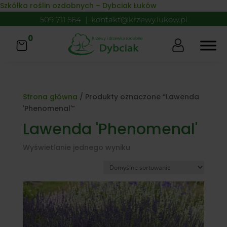
Skip to content
Szkółka roślin ozdobnych – Dybciak Łuków
509 711 564
|
kontakt@krzewy.lukow.pl
0
Strona główna
/ Produkty oznaczone “Lawenda
'Phenomenal'”
Lawenda 'Phenomenal'
Wyświetlanie jednego wyniku