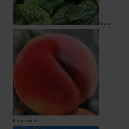
Brunery
Brzoskwinia