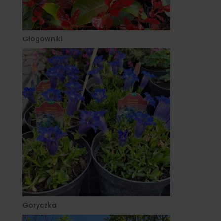
Głogowniki
Goryczka