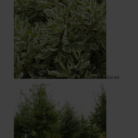
Dereń