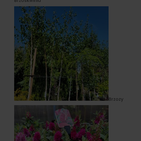
Brzoskwinia
Brzozy