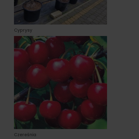
Cyprysy
Czereśnia