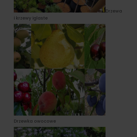
Drzewa
i krzewy iglaste
Drzewka owocowe