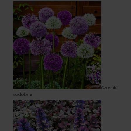
Czosnki
ozdobne