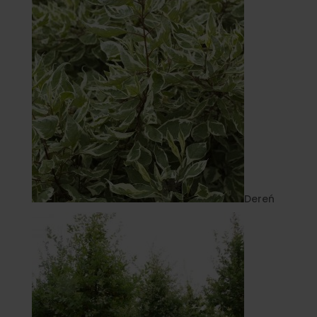
Dereń