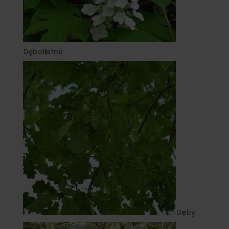
Dębolistne
Dęby