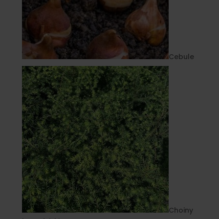
Cebule
Choiny