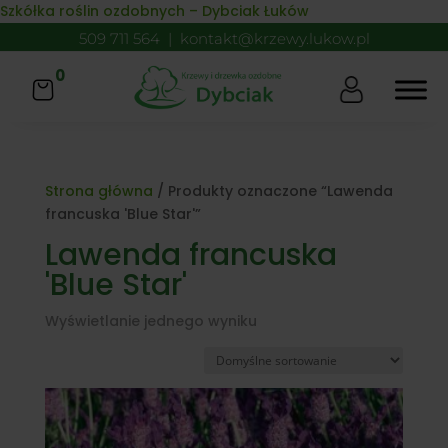
Skip to content
Szkółka roślin ozdobnych – Dybciak Łuków
509 711 564
|
kontakt@krzewy.lukow.pl
0
Strona główna
/ Produkty oznaczone “Lawenda
francuska 'Blue Star'”
Lawenda francuska
'Blue Star'
Wyświetlanie jednego wyniku