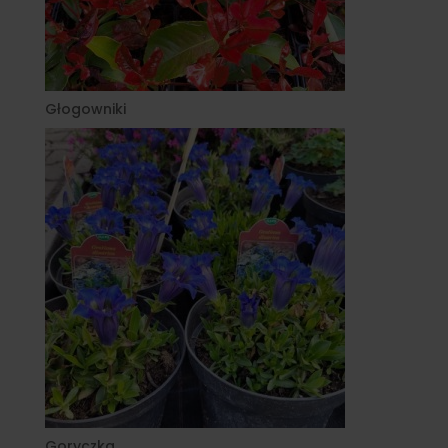
Głogowniki
Goryczka