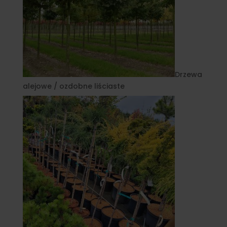
Drzewa
alejowe / ozdobne liściaste