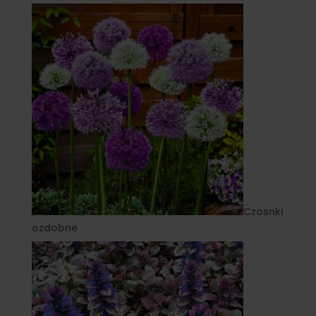
Czosnki
ozdobne