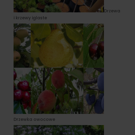
Drzewa
i krzewy iglaste
Drzewka owocowe