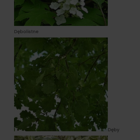
Dębolistne
Dęby