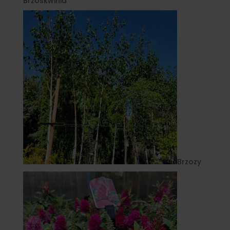
Brzoskwinia
Brzozy