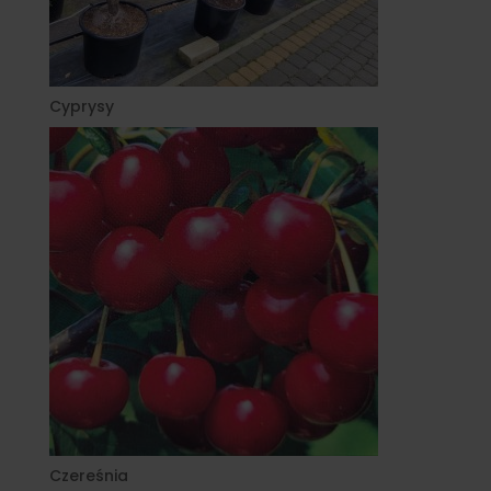
Cyprysy
Czereśnia