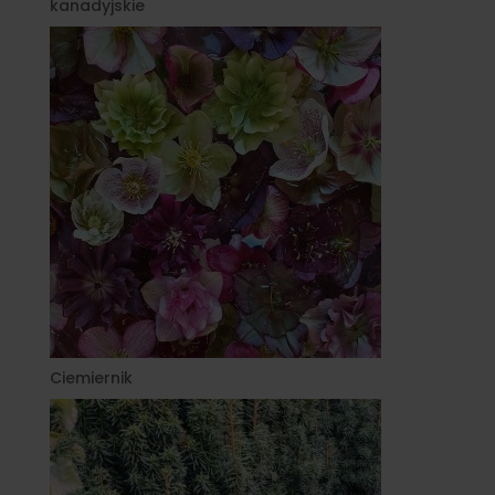
kanadyjskie
Ciemiernik