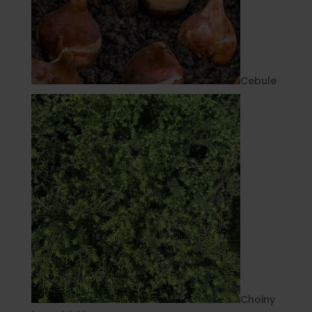
Cebule
Choiny