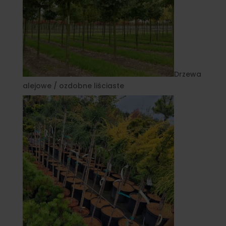
Drzewa
alejowe / ozdobne liściaste