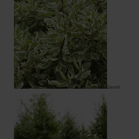
Dereń