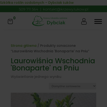
Skip to content
Szkółka roślin ozdobnych – Dybciak Łuków
509 711 564
|
kontakt@krzewy.lukow.pl
0
Strona główna
/ Produkty oznaczone
“Laurowiśnia Wschodnia 'Bonaparte' na Pniu”
Laurowiśnia Wschodnia
'Bonaparte' na Pniu
Wyświetlanie jednego wyniku