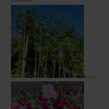
Brzoskwinia
Brzozy