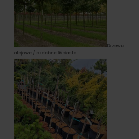
Drzewa
alejowe / ozdobne liściaste