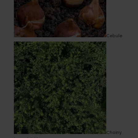
Cebule
Choiny