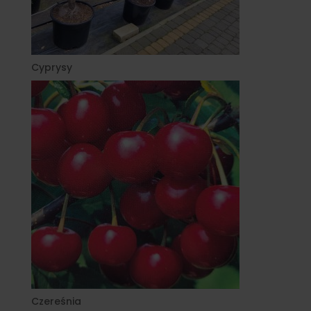
Cyprysy
Czereśnia