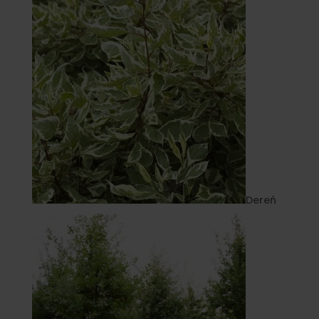
Dereń