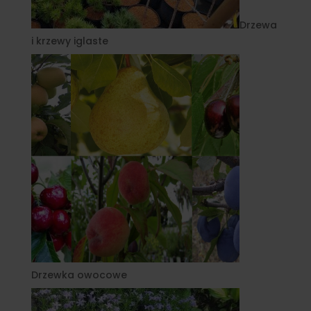
Drzewa
i krzewy iglaste
Drzewka owocowe