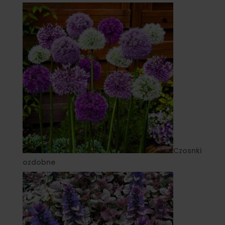
Czosnki
ozdobne