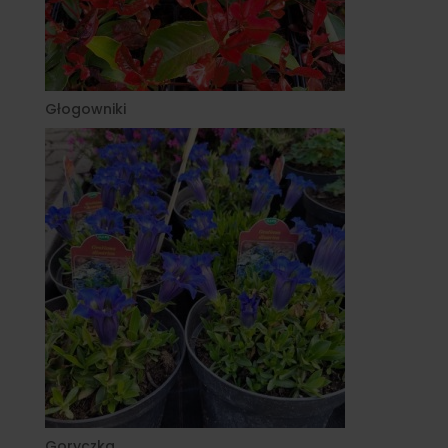
Głogowniki
Goryczka