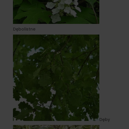
Dębolistne
Dęby