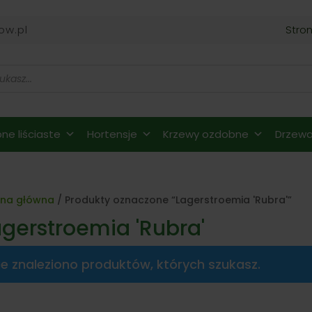
ow.pl
Stro
ne liściaste
Hortensje
Krzewy ozdobne
Drzewa 
ona główna
/ Produkty oznaczone “Lagerstroemia 'Rubra'”
agerstroemia 'Rubra'
ie znaleziono produktów, których szukasz.