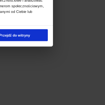
ołecznościowe i analizować
artnerom społecznościowym,
anymi od Ciebie lub
Przejdź do witryny