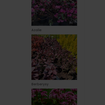
Azalie
Berberysy