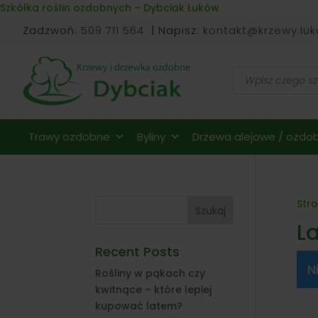
Skip to content
Szkółka roślin ozdobnych – Dybciak Łuków
Zadzwoń:
509 711 564
| Napisz:
kontakt@krzewy.luk
Wyszukiwarka
produktów
Trawy ozdobne
Byliny
Drzewa alejowe / ozdob
Str
Szukaj
L
Recent Posts
N
Rośliny w pąkach czy
kwitnące – które lepiej
kupować latem?