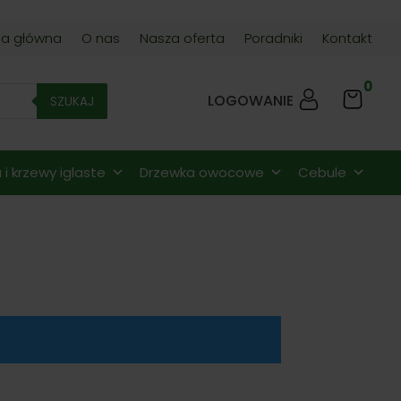
na główna
O nas
Nasza oferta
Poradniki
Kontakt
0
LOGOWANIE
SZUKAJ
i krzewy iglaste
Drzewka owocowe
Cebule