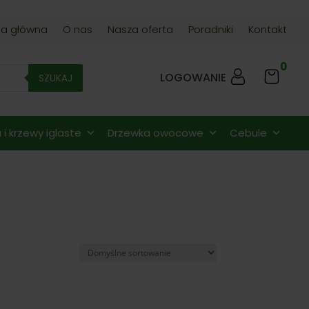
na główna
O nas
Nasza oferta
Poradniki
Kontakt
0
LOGOWANIE
SZUKAJ
i krzewy iglaste
Drzewka owocowe
Cebule