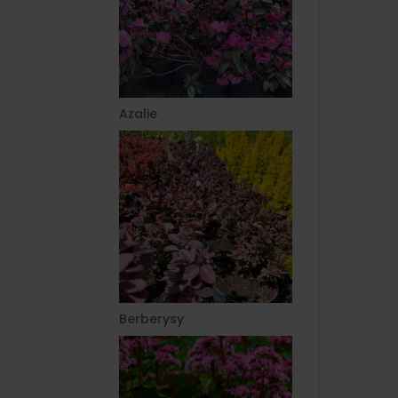
Azalie
Berberysy