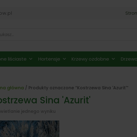
ow.pl
Stro
ne liściaste
Hortensje
Krzewy ozdobne
Drzewa 
ona główna
/ Produkty oznaczone “Kostrzewa Sina 'Azurit'”
strzewa Sina 'Azurit'
wietlanie jednego wyniku