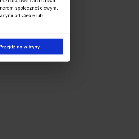
ołecznościowe i analizować
artnerom społecznościowym,
anymi od Ciebie lub
Przejdź do witryny