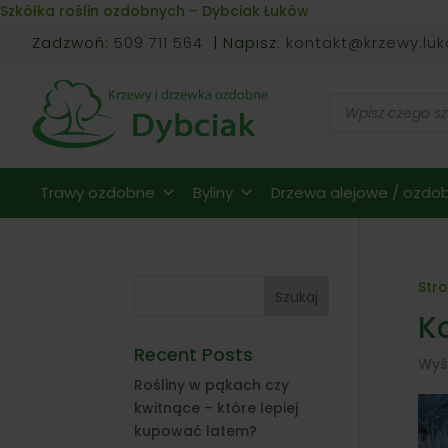
Skip to content
Szkółka roślin ozdobnych – Dybciak Łuków
Zadzwoń:
509 711 564
| Napisz:
kontakt@krzewy.luk
Wyszukiwarka
produktów
Trawy ozdobne
Byliny
Drzewa alejowe / ozdob
Str
Szukaj
Ko
Recent Posts
Wyś
Rośliny w pąkach czy
kwitnące – które lepiej
kupować latem?