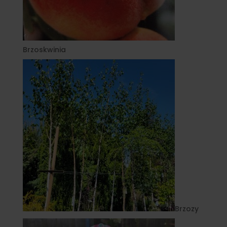
Brzoskwinia
Brzozy