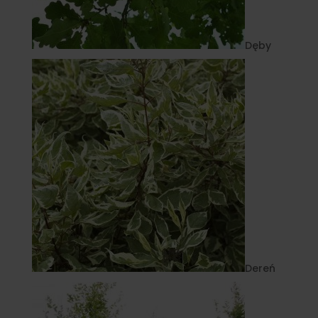
Dęby
Dereń