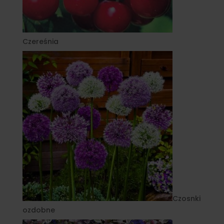
Czereśnia
Czosnki
ozdobne