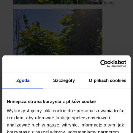
Byliny
Zgoda
Szczegóły
O plikach cookies
catalpy
Niniejsza strona korzysta z plików cookie
- surmie
Wykorzystujemy pliki cookie do spersonalizowania treści
i reklam, aby oferować funkcje społecznościowe i
analizować ruch w naszej witrynie. Informacje o tym, jak
korzystasz z naszej witryny, udostępniamy partnerom