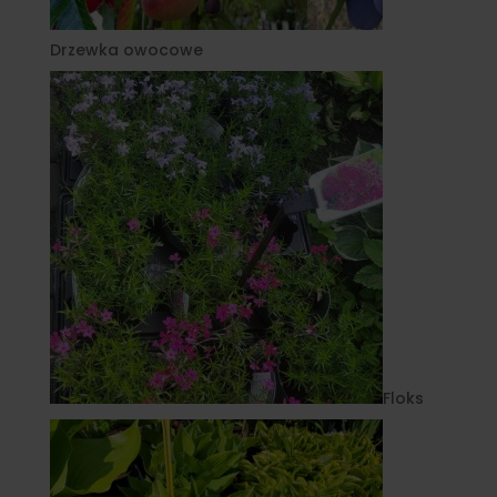
Drzewka owocowe
Floks