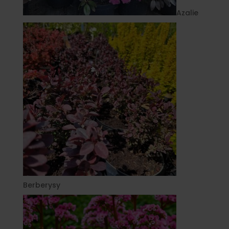
Azalie
Berberysy