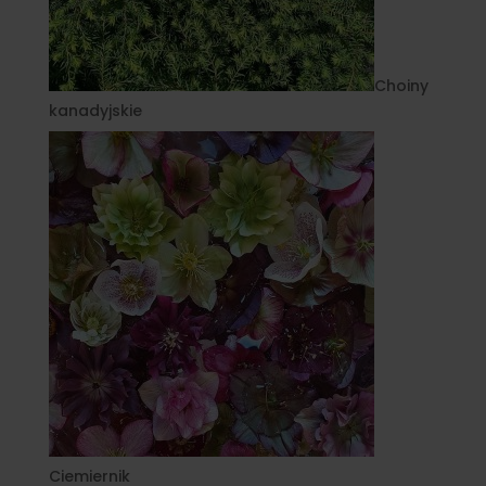
Choiny
kanadyjskie
Ciemiernik