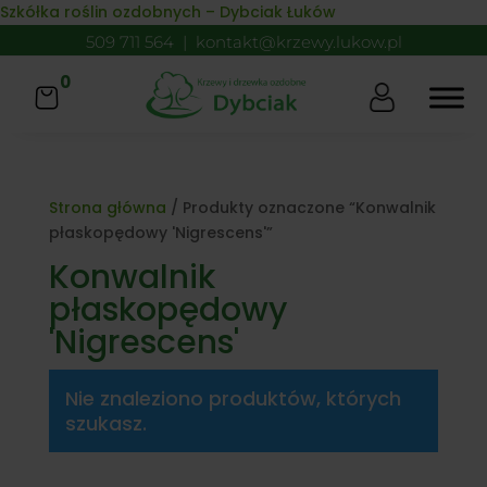
Skip to content
Szkółka roślin ozdobnych – Dybciak Łuków
509 711 564
|
kontakt@krzewy.lukow.pl
0
Strona główna
/ Produkty oznaczone “Konwalnik
płaskopędowy 'Nigrescens'”
Konwalnik
płaskopędowy
'Nigrescens'
Nie znaleziono produktów, których
szukasz.