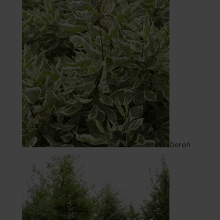
Dereń