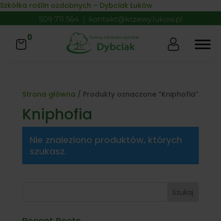
Skip to content
Szkółka roślin ozdobnych – Dybciak Łuków
509 711 564
|
kontakt@krzewy.lukow.pl
0
Strona główna
/ Produkty oznaczone “Kniphofia”
Kniphofia
Nie znaleziono produktów, których
szukasz.
Szukaj
Recent Posts