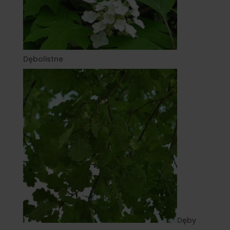
Dębolistne
Dęby