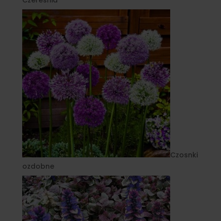
Czereśnia
Czosnki
ozdobne