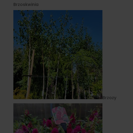
Brzoskwinia
Brzozy