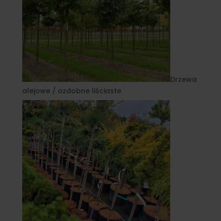
Drzewa
alejowe / ozdobne liściaste