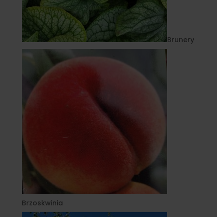
Brunery
Brzoskwinia