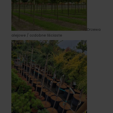
Drzewa
alejowe / ozdobne liściaste