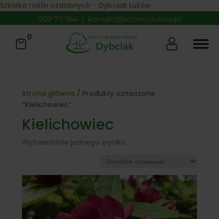
Skip to content
Szkółka roślin ozdobnych – Dybciak Łuków
509 711 564
|
kontakt@krzewy.lukow.pl
0
Strona główna
/ Produkty oznaczone
“Kielichowiec”
Kielichowiec
Wyświetlanie jednego wyniku