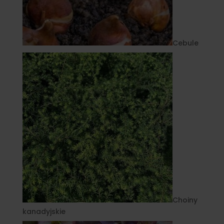
Cebule
Choiny
kanadyjskie