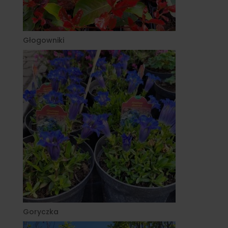
Głogowniki
Goryczka