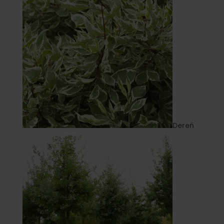
Dereń