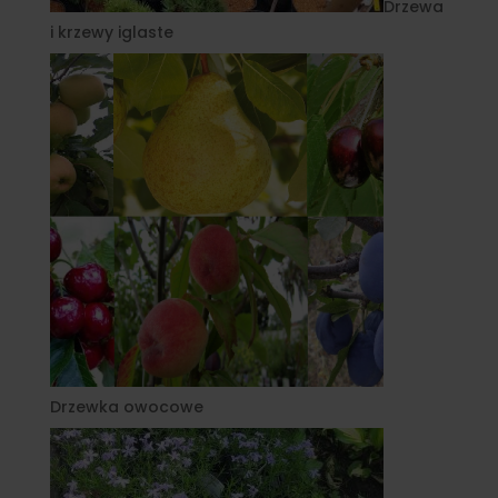
Drzewa
i krzewy iglaste
Drzewka owocowe