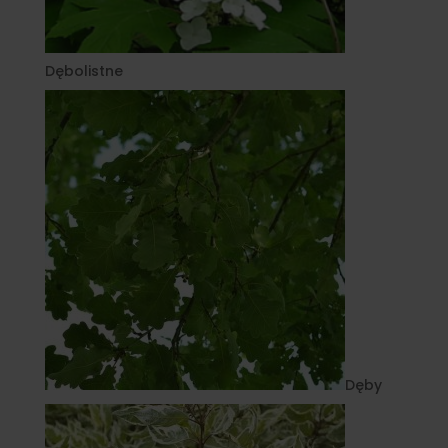
Dębolistne
Dęby