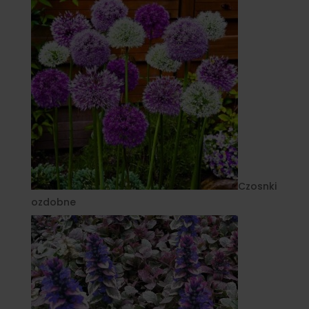
Czosnki
ozdobne