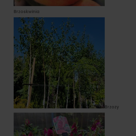
Brzoskwinia
Brzozy