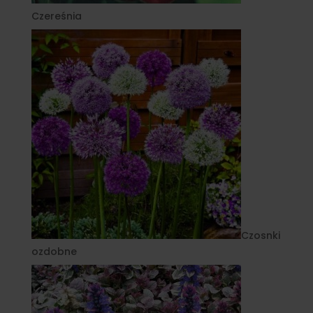
Czereśnia
Czosnki
ozdobne