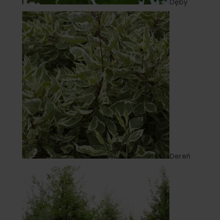
Dęby
Dereń