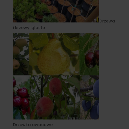
Drzewa
i krzewy iglaste
Drzewka owocowe