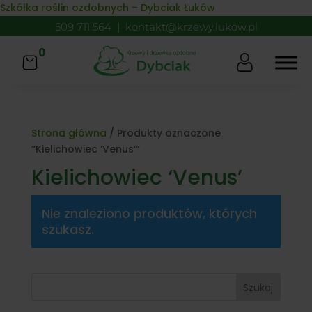
Skip to content
Szkółka roślin ozdobnych – Dybciak Łuków
509 711 564
|
kontakt@krzewy.lukow.pl
0
Strona główna
/ Produkty oznaczone
“Kielichowiec ‘Venus’”
Kielichowiec ‘Venus’
Nie znaleziono produktów, których
szukasz.
Szukaj