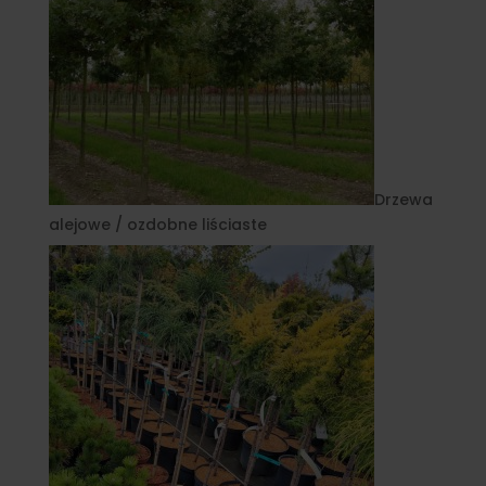
Drzewa
alejowe / ozdobne liściaste