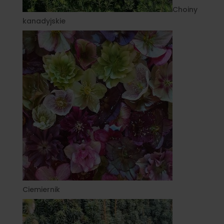
Choiny
kanadyjskie
Ciemiernik