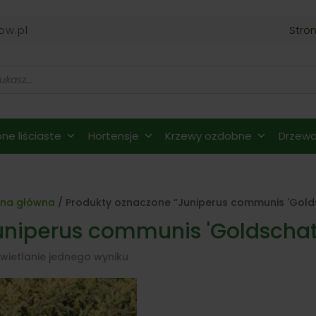
ow.pl
Stro
ne liściaste
Hortensje
Krzewy ozdobne
Drzewa 
ona główna
/ Produkty oznaczone “Juniperus communis 'Gold
uniperus communis 'Goldschat
wietlanie jednego wyniku