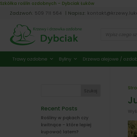
Skip to content
Szkółka roślin ozdobnych – Dybciak Łuków
Zadzwoń:
509 711 564
| Napisz:
kontakt@krzewy.luk
Wyszukiwarka
produktów
Trawy ozdobne
Byliny
Drzewa alejowe / ozdob
Str
Szukaj
J
Recent Posts
Wyś
Rośliny w pąkach czy
kwitnące – które lepiej
kupować latem?