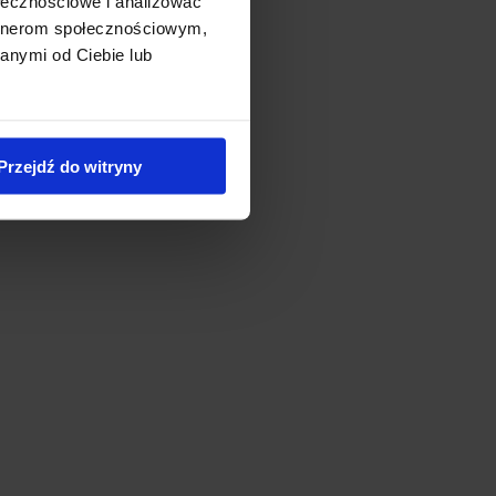
ołecznościowe i analizować
artnerom społecznościowym,
anymi od Ciebie lub
Przejdź do witryny