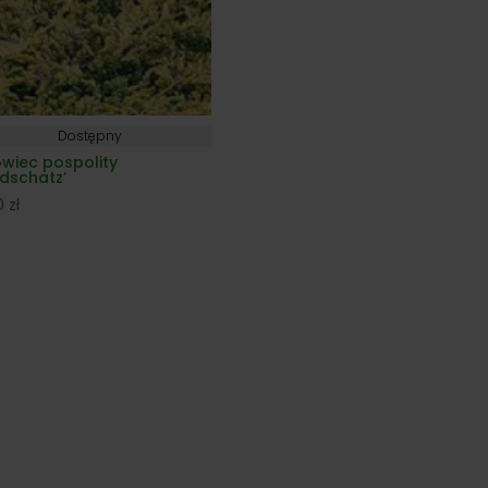
Dostępny
owiec pospolity
ldschatz’
00
zł