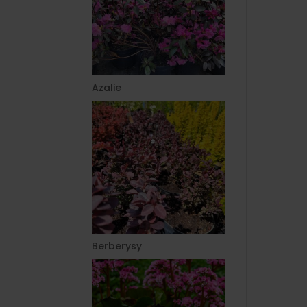
Azalie
Berberysy