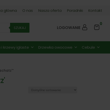
na główna
O nas
Nasza oferta
Poradniki
Kontakt
0
LOGOWANIE
SZUKAJ
i krzewy iglaste
Drzewka owocowe
Cebule
schatz'”
z'