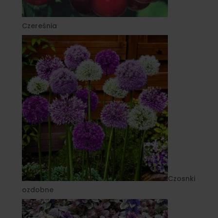
Czereśnia
Czosnki
ozdobne