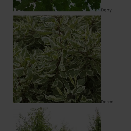
Dęby
Dereń