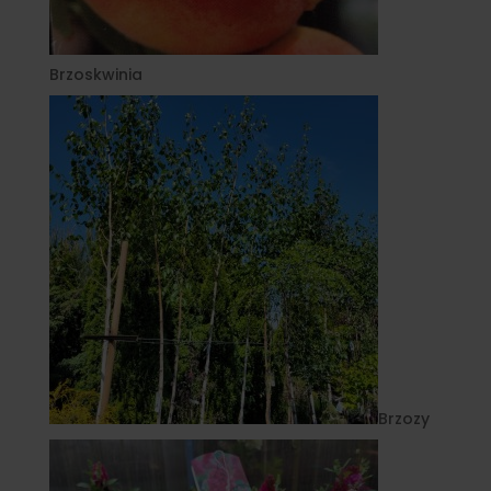
Brzoskwinia
Brzozy