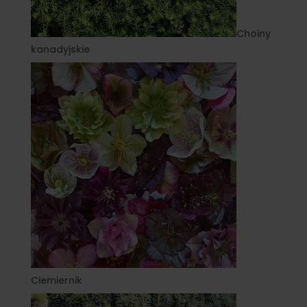
Choiny
kanadyjskie
Ciemiernik