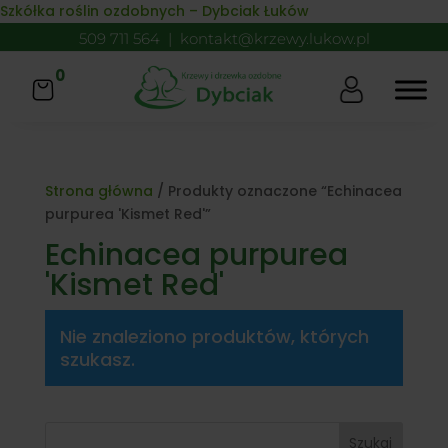
Skip to content
Szkółka roślin ozdobnych – Dybciak Łuków
509 711 564
|
kontakt@krzewy.lukow.pl
0
Strona główna
/ Produkty oznaczone “Echinacea
purpurea 'Kismet Red'”
Echinacea purpurea
'Kismet Red'
Nie znaleziono produktów, których
szukasz.
Szukaj