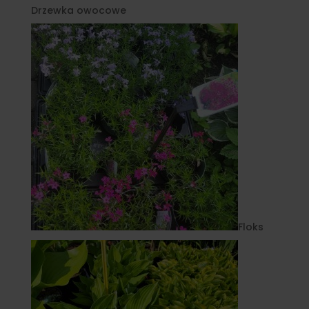
Drzewka owocowe
Floks