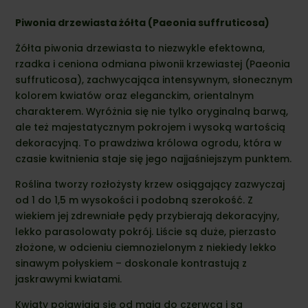
Piwonia drzewiasta żółta (Paeonia suffruticosa)
Żółta piwonia drzewiasta to niezwykle efektowna,
rzadka i ceniona odmiana piwonii krzewiastej (Paeonia
suffruticosa), zachwycająca intensywnym, słonecznym
kolorem kwiatów oraz eleganckim, orientalnym
charakterem. Wyróżnia się nie tylko oryginalną barwą,
ale też majestatycznym pokrojem i wysoką wartością
dekoracyjną. To prawdziwa królowa ogrodu, która w
czasie kwitnienia staje się jego najjaśniejszym punktem.
Roślina tworzy rozłożysty krzew osiągający zazwyczaj
od 1 do 1,5 m wysokości i podobną szerokość. Z
wiekiem jej zdrewniałe pędy przybierają dekoracyjny,
lekko parasolowaty pokrój. Liście są duże, pierzasto
złożone, w odcieniu ciemnozielonym z niekiedy lekko
sinawym połyskiem – doskonale kontrastują z
jaskrawymi kwiatami.
Kwiaty pojawiają się od maja do czerwca i są