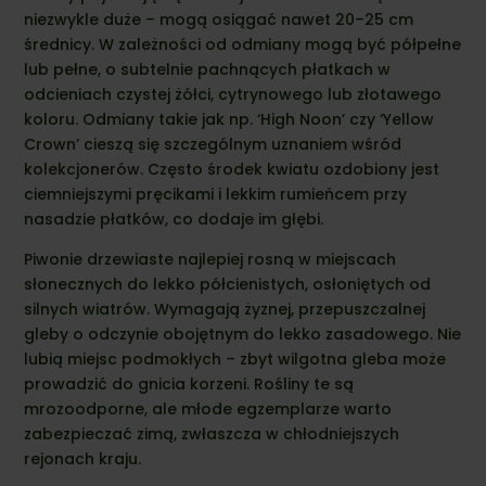
niezwykle duże – mogą osiągać nawet 20–25 cm
średnicy. W zależności od odmiany mogą być półpełne
lub pełne, o subtelnie pachnących płatkach w
odcieniach czystej żółci, cytrynowego lub złotawego
koloru. Odmiany takie jak np. ‘High Noon’ czy ‘Yellow
Crown’ cieszą się szczególnym uznaniem wśród
kolekcjonerów. Często środek kwiatu ozdobiony jest
ciemniejszymi pręcikami i lekkim rumieńcem przy
nasadzie płatków, co dodaje im głębi.
Piwonie drzewiaste najlepiej rosną w miejscach
słonecznych do lekko półcienistych, osłoniętych od
silnych wiatrów. Wymagają żyznej, przepuszczalnej
gleby o odczynie obojętnym do lekko zasadowego. Nie
lubią miejsc podmokłych – zbyt wilgotna gleba może
prowadzić do gnicia korzeni. Rośliny te są
mrozoodporne, ale młode egzemplarze warto
zabezpieczać zimą, zwłaszcza w chłodniejszych
rejonach kraju.