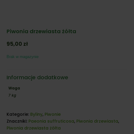
Piwonia drzewiasta żółta
95,00
zł
Brak w magazynie
Informacje dodatkowe
Waga
7 kg
Kategorie:
Byliny
,
Piwonie
Znaczniki:
Paeonia suffruticosa
,
Piwonia drzewiasta
,
Piwonia drzewiasta żółta