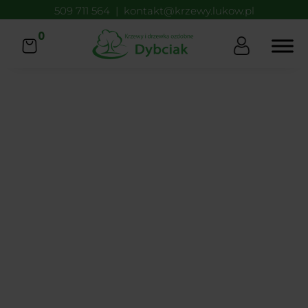
509 711 564
|
kontakt@krzewy.lukow.pl
0