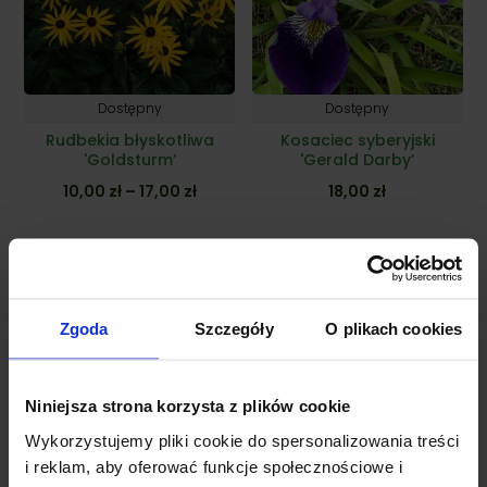
Dostępny
Dostępny
Rudbekia błyskotliwa
Kosaciec syberyjski
'Goldsturm’
'Gerald Darby’
Zakres
10,00
zł
–
17,00
zł
18,00
zł
cen:
od
10,00 zł
Nasze poradniki
do
Zgoda
Szczegóły
O plikach cookies
17,00 zł
Niniejsza strona korzysta z plików cookie
Wykorzystujemy pliki cookie do spersonalizowania treści
i reklam, aby oferować funkcje społecznościowe i