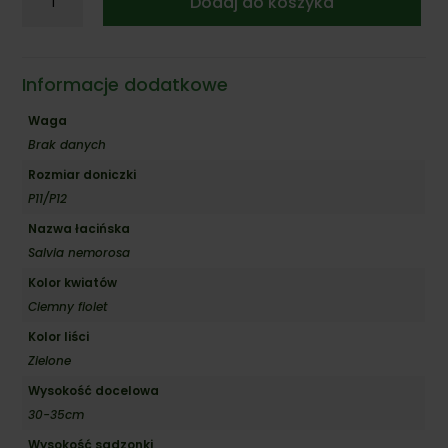
Dodaj do koszyka
Szałwia
Omszona
'Midnight
Purple'
Informacje dodatkowe
Waga
Brak danych
Rozmiar doniczki
P11/P12
Nazwa łacińska
Salvia nemorosa
Kolor kwiatów
Ciemny fiolet
Kolor liści
Zielone
Wysokość docelowa
30-35cm
Wysokość sadzonki