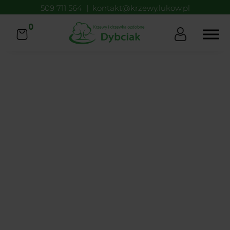
509 711 564
|
kontakt@krzewy.lukow.pl
0