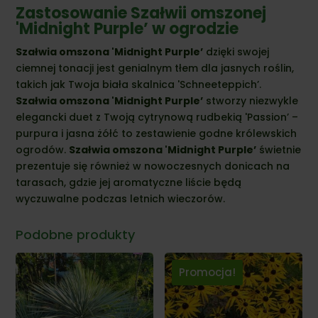
Zastosowanie Szałwii omszonej
'Midnight Purple’ w ogrodzie
Szałwia omszona 'Midnight Purple’
dzięki swojej
ciemnej tonacji jest genialnym tłem dla jasnych roślin,
takich jak Twoja biała skalnica 'Schneeteppich’.
Szałwia omszona 'Midnight Purple’
stworzy niezwykle
elegancki duet z Twoją cytrynową rudbekią 'Passion’ –
purpura i jasna żółć to zestawienie godne królewskich
ogrodów.
Szałwia omszona 'Midnight Purple’
świetnie
prezentuje się również w nowoczesnych donicach na
tarasach, gdzie jej aromatyczne liście będą
wyczuwalne podczas letnich wieczorów.
Podobne produkty
Promocja!