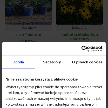
Dostępny
Dostępny
Juka 'Rostrata’
Rudbekia błyskotliwa
'Goldsturm’
145,00
zł
Zakres
10,00
zł
–
17,00
zł
cen:
od
Zgoda
Szczegóły
O plikach cookies
10,00 zł
do
17,00 zł
Niniejsza strona korzysta z plików cookie
Wykorzystujemy pliki cookie do spersonalizowania treści
i reklam, aby oferować funkcje społecznościowe i
analizować ruch w naszej witrynie. Informacje o tym, jak
korzystasz z naszej witryny, udostępniamy partnerom