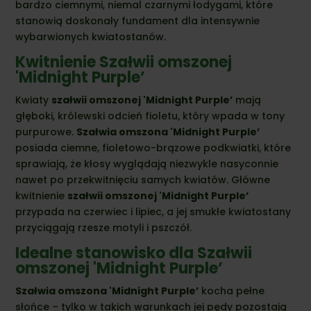
bardzo ciemnymi, niemal czarnymi łodygami, które
stanowią doskonały fundament dla intensywnie
wybarwionych kwiatostanów.
Kwitnienie Szałwii omszonej
'Midnight Purple’
Kwiaty
szałwii omszonej 'Midnight Purple’
mają
głęboki, królewski odcień fioletu, który wpada w tony
purpurowe.
Szałwia omszona 'Midnight Purple’
posiada ciemne, fioletowo-brązowe podkwiatki, które
sprawiają, że kłosy wyglądają niezwykle nasyconnie
nawet po przekwitnięciu samych kwiatów. Główne
kwitnienie
szałwii omszonej 'Midnight Purple’
przypada na czerwiec i lipiec, a jej smukłe kwiatostany
przyciągają rzesze motyli i pszczół.
Idealne stanowisko dla Szałwii
omszonej 'Midnight Purple’
Szałwia omszona 'Midnight Purple’
kocha pełne
słońce – tylko w takich warunkach jej pędy pozostają