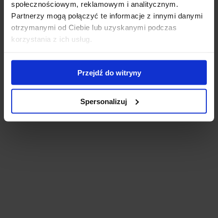
społecznościowym, reklamowym i analitycznym.
Dostępny
Dostępny
Partnerzy mogą połączyć te informacje z innymi danymi
Kosaciec(iris) gładki
Liliowiec 'Stella De Oro’
'Variegata’
otrzymanymi od Ciebie lub uzyskanymi podczas
Zakres
15,00
zł
–
20,00
zł
korzystania z ich usług.
18,00
zł
cen:
od
15,00 zł
Przejdź do witryny
Nasze poradniki
do
20,00 z
Spersonalizuj