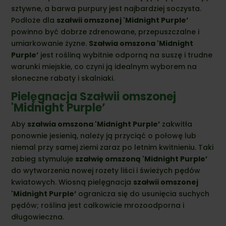
sztywne, a barwa purpury jest najbardziej soczysta.
Podłoże dla
szałwii omszonej 'Midnight Purple’
powinno być dobrze zdrenowane, przepuszczalne i
umiarkowanie żyzne.
Szałwia omszona 'Midnight
Purple’
jest rośliną wybitnie odporną na suszę i trudne
warunki miejskie, co czyni ją idealnym wyborem na
słoneczne rabaty i skalniaki.
Pielęgnacja Szałwii omszonej
'Midnight Purple’
Aby
szałwia omszona 'Midnight Purple’
zakwitła
ponownie jesienią, należy ją przyciąć o połowę lub
niemal przy samej ziemi zaraz po letnim kwitnieniu. Taki
zabieg stymuluje
szałwię omszoną 'Midnight Purple’
do wytworzenia nowej rozety liści i świeżych pędów
kwiatowych. Wiosną pielęgnacja
szałwii omszonej
'Midnight Purple’
ogranicza się do usunięcia suchych
pędów; roślina jest całkowicie mrozoodporna i
długowieczna.