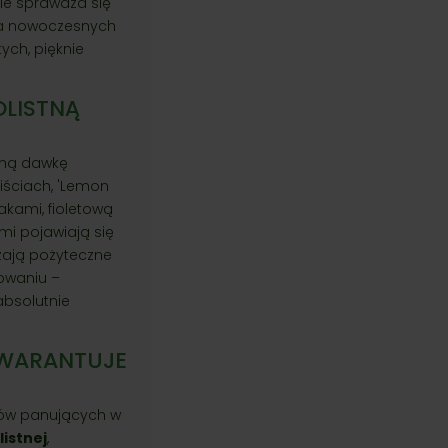
nie sprawdza się
oba nowoczesnych
ych, pięknie
LISTNĄ
żną dawkę
iściach, 'Lemon
lakami, fioletową
i pojawiają się
dzają pożyteczne
owaniu –
absolutnie
AGWARANTUJE
ków panujących w
istnej
,