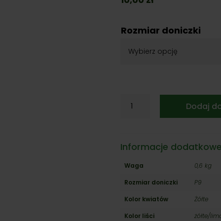
Rozmiar doniczki
ilość
Dodaj d
Santolina
rozmarynolistna
'Lemon
Fizz'
Informacje dodatkow
Waga
0,6 kg
Rozmiar doniczki
P9
Kolor kwiatów
Żółte
Kolor liści
żółte/li