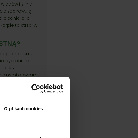
iatrów i silnie
iście zachowują
 blednie, a jej
karpie to strzał w
ISTNĄ?
jszego problemu
o być bardzo
sobie z
kolejnymi dawkami
bowych. Równie
ch na suszę
sprawi, że
odana wczesną
O plikach cookies
’ W PIGUŁCE
ętaj jej cztery