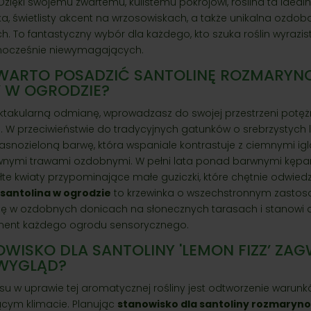
zięki swojemu zwartemu, kulistemu pokrojowi, roślina ta ideal
a, świetlisty akcent na wrzosowiskach, a także unikalna ozd
. To fantastyczny wybór dla każdego, kto szuka roślin wyrazist
nocześnie niewymagających.
WARTO POSADZIĆ SANTOLINĘ ROZMARYNO
Z’ W OGRODZIE?
ktakularną odmianę, wprowadzasz do swojej przestrzeni potę
i. W przeciwieństwie do tradycyjnych gatunków o srebrzystych l
, jasnozieloną barwę, która wspaniale kontrastuje z ciemnymi ig
wnymi trawami ozdobnymi. W pełni lata ponad barwnymi kępam
ółte kwiaty przypominające małe guziczki, które chętnie odwie
santolina w ogrodzie
to krzewinka o wszechstronnym zastos
ię w ozdobnych donicach na słonecznych tarasach i stanowi 
ment każdego ogrodu sensorycznego.
OWISKO DLA SANTOLINY 'LEMON FIZZ’ Z
 WYGLĄD?
u w uprawie tej aromatycznej rośliny jest odtworzenie warun
rącym klimacie. Planując
stanowisko dla santoliny rozmarynol