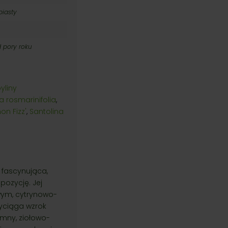
piasty
d pory roku
yliny
a rosmarinifolia
,
on Fizz'
,
Santolina
o fascynująca,
ozycję. Jej
awym, cytrynowo-
zyciąga wzrok
emny, ziołowo-