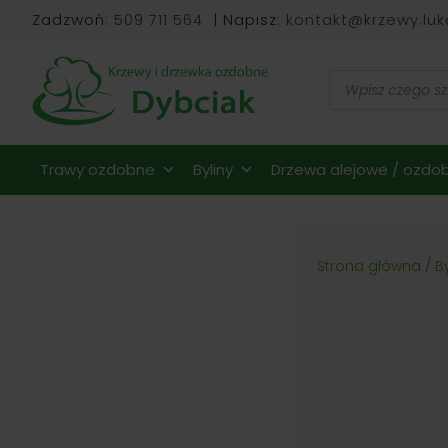
Zadzwoń:
509 711 564
| Napisz:
kontakt@krzewy.luk
Wyszukiwarka
produktów
Trawy ozdobne
Byliny
Drzewa alejowe / ozdob
Strona główna
/
B