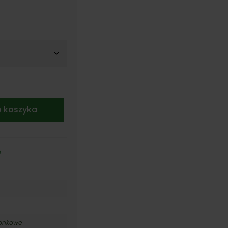
o koszyka
e
monkowe