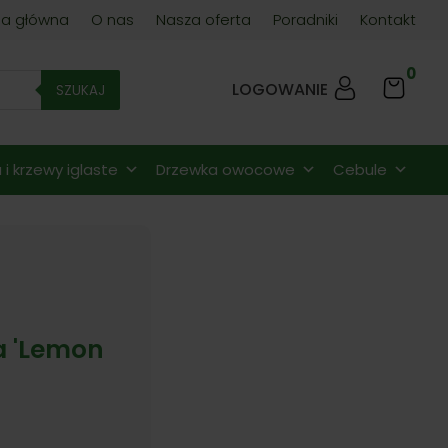
na główna
O nas
Nasza oferta
Poradniki
Kontakt
0
LOGOWANIE
SZUKAJ
i krzewy iglaste
Drzewka owocowe
Cebule
a 'Lemon