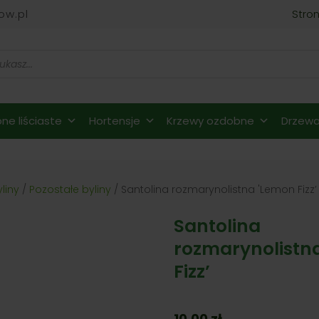
ow.pl
Stro
ne liściaste
Hortensje
Krzewy ozdobne
Drzewa 
yliny
/
Pozostałe byliny
/ Santolina rozmarynolistna 'Lemon Fizz’
Santolina
rozmarynolistn
Fizz’
10,00
zł