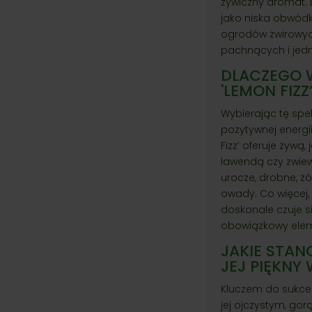
żywiczny aromat. D
jako niska obwódk
ogrodów żwirowych
pachnących i jed
DLACZEGO 
'LEMON FIZ
Wybierając tę spe
pozytywnej energi
Fizz’ oferuje żywą
lawendą czy zwie
urocze, drobne, ż
owady. Co więcej,
doskonale czuje s
obowiązkowy ele
JAKIE STAN
JEJ PIĘKNY
Kluczem do sukces
jej ojczystym, go