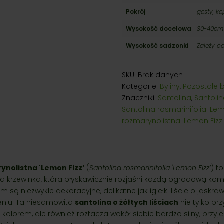
Pokrój
gęsty, kę
Wysokość docelowa
30-40cm
Wysokość sadzonki
Zależy o
SKU:
Brak danych
Kategorie:
Byliny
,
Pozostałe b
Znaczniki:
Santolina
,
Santolin
Santolina rosmarinifolia 'Lem
rozmarynolistna 'Lemon Fizz'
ynolistna 'Lemon Fizz’
(
Santolina rosmarinifolia 'Lemon Fizz’
) t
krzewinka, która błyskawicznie rozjaśni każdą ogrodową komp
 są niezwykle dekoracyjne, delikatne jak igiełki liście o jaskr
eniu. Ta niesamowita
santolina o żółtych liściach
nie tylko pr
lorem, ale również roztacza wokół siebie bardzo silny, przyj