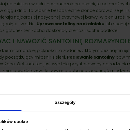
aj na miejsca w pełni nasłonecznione, osłonięte od mroźnych w
 ciągu dnia. To właśnie bezpośrednie słońce sprawia, że jej l
bierają najbardziej nasyconej, cytrynowej barwy. W cieniu roślina
iągnięte i wiotkie.
Uprawa santoliny na skalniaku
lub suchej s
waż gatunek ten kocha doskonały drenaż i suche podłoże.
WAĆ I NAWOZIĆ SANTOLINĘ ROZMARYNOL
ródziemnomorskiej piękności to zadanie, z którym bez najmnie
y początkujący miłośnik zieleni.
Podlewanie santoliny
powinn
ważone. Gatunek ten jest wybitnie przystosowany do radzenia 
. Ziemia wokół krzewinki powinna dobrze przeschnąć między 
admiar wilgoci w korzeniach szybko prowadzi do chorób grzy
eży podejść do kwestii odżywiania.
Nawożenie roślin odporny
zyć do absolutnego minimum. Zbyt żyzna, bogata w azot gleba 
swoją zbitą, kulistą formę. Odrobina naturalnego kompostu p
Szczegóły
ci zaspokoi jej potrzeby.
SZE WYMAGANIA SANTOLINY 'LEMON FIZZ
 plików cookie
a złocista krzewinka cieszyła Twoje oko przez długie lata, zapami