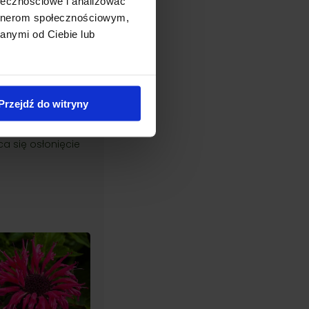
ołecznościowe i analizować
artnerom społecznościowym,
 i ciepłych przez
anymi od Ciebie lub
i. Kategorycznie
ie znosi letnie
Przejdź do witryny
ośnie w suchym
a się osłonięcie