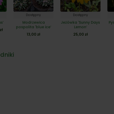
Dostępny
Dostępny
s’
Modrzewica
Jeżówka 'Sunny Days
Py
pospolita 'blue ice’
Lemon’
Zakres
zł
13,00
zł
25,00
zł
cen:
od
15,00 zł
dniki
do
22,00 zł