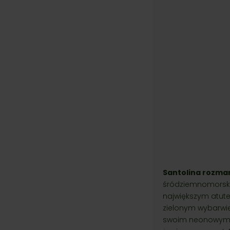
Santolina rozmar
śródziemnomorska 
największym atutem
zielonym wybarwi
swoim neonowym ko