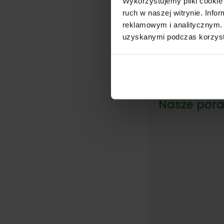
Wykorzystujemy pliki cookie 
ruch w naszej witrynie. Inf
reklamowym i analitycznym. 
Dostępny
uzyskanymi podczas korzysta
Proso Rózgowa
'Northwind’
12,00
zł
–
42,00
Nasze pora