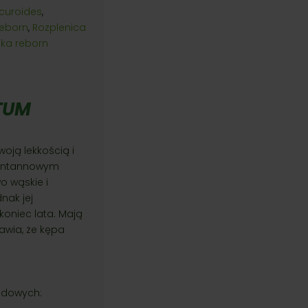
curoides
,
reborn
,
Rozplenica
ska reborn
TUM
oją lekkością i
 fontannowym
o wąskie i
nak jej
koniec lata. Mają
awia, że kępa
rodowych: