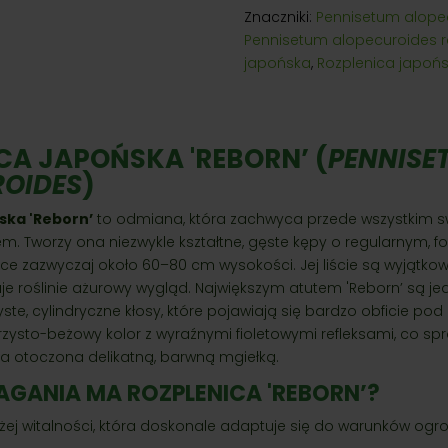
Znaczniki:
Pennisetum alope
Pennisetum alopecuroides 
japońska
,
Rozplenica japoń
CA JAPOŃSKA 'REBORN’ (
PENNISE
ROIDES
)
ska 'Reborn’
to odmiana, która zachwyca przede wszystkim sw
em. Tworzy ona niezwykle kształtne, gęste kępy o regularnym,
ące zazwyczaj około 60–80 cm wysokości. Jej liście są wyjątkow
je roślinie ażurowy wygląd. Największym atutem 'Reborn’ są jed
ste, cylindryczne kłosy, które pojawiają się bardzo obficie pod 
rzysto-beżowy kolor z wyraźnymi fioletowymi refleksami, co spr
ła otoczona delikatną, barwną mgiełką.
AGANIA MA ROZPLENICA 'REBORN’?
użej witalności, która doskonale adaptuje się do warunków og