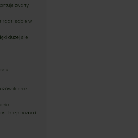
antuje zwarty
e radzi sobie w
ki dużej sile
sne i
jeżówek oraz
enia.
jest bezpieczna i