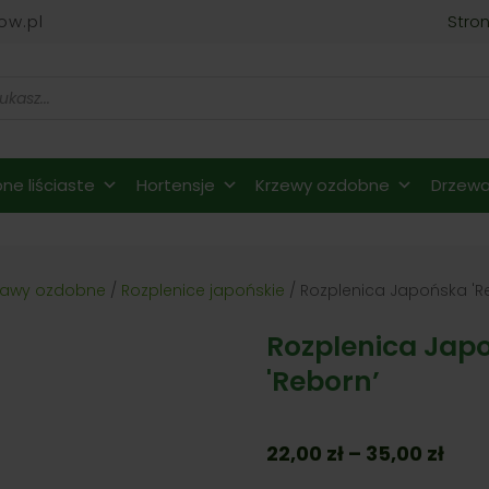
ow.pl
Stro
ne liściaste
Hortensje
Krzewy ozdobne
Drzewa 
rawy ozdobne
/
Rozplenice japońskie
/ Rozplenica Japońska 'R
Rozplenica Jap
'Reborn’
Zak
22,00
zł
–
35,00
zł
cen: