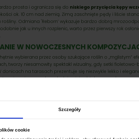
ardzo prosta i ogranicza się do
niskiego przycięcia kępy wc
kości ok. 10 cm nad ziemią. Zimą zaschnięte pędy i liście stan
a rośliny. Odmiana 'Reborn’ wykazuje bardzo dobrą mrozoodpo
odobnie jak u innych rozplenic, warto przez pierwszy rok osłon
.
ANIE W NOWOCZESNYCH KOMPOZYCJA
hętnie wybierana przez osoby szukające roślin o „mglistym” e
ch, tworzy niesamowity spektakl wizualny, gdy setki fioletow
 W donicach na tarasach prezentuje się niezwykle lekko i eleganc
strzeni swoją masą, lecz dodając jej subtelnego uroku.
odukty
Szczegóły
 plików cookie