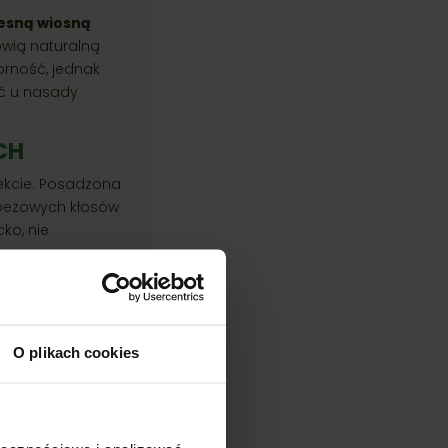
zesną wiosną
owią naturalną
rność, jednak
ić u nasady
CH
fekcie. Posadzona
o-beżowych kłosów
ko, nie
O plikach cookies