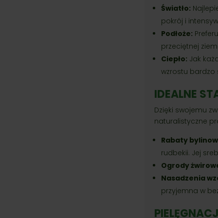
Światło:
Najlepi
pokrój i intens
Podłoże:
Preferu
przeciętnej ziem
Ciepło:
Jak każda
wzrostu bardzo 
IDEALNE ST
Dzięki swojemu zw
naturalistyczne pr
Rabaty bylinow
rudbekii. Jej sr
Ogrody żwirow
Nasadzenia wzd
przyjemna w be
PIELĘGNACJ