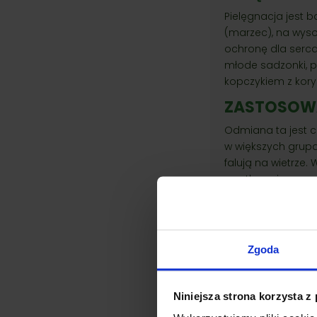
Pielęgnacja jest b
(marzec), na wyso
ochronę dla serc
młode sadzonki, p
kopczykiem z kory
ZASTOSOW
Odmiana ta jest c
w większych grupa
falują na wietrze.
przytłaczając prze
Podobne pr
Zgoda
Niniejsza strona korzysta z