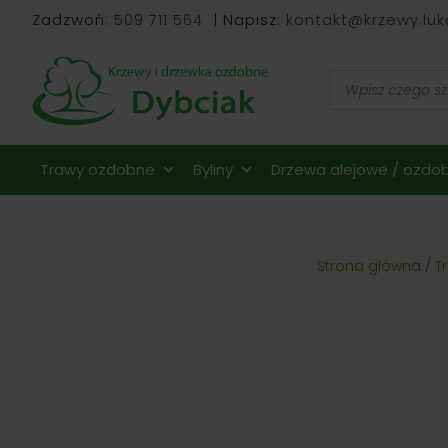
Zadzwoń:
509 711 564
| Napisz:
kontakt@krzewy.luk
Wyszukiwarka
produktów
Trawy ozdobne
Byliny
Drzewa alejowe / ozdob
Strona główna
/
T