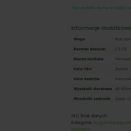
od
Tego produktu nie ma na stanie i ni
22,0
do
35,0
Informacje dodatkow
Waga
Brak da
Rozmiar doniczki
C3, C5
Nazwa łacińska
Penniset
Kolor liści
Zielone
Kolor kwiatów
Kremow
Wysokość docelowa
40-60cm
Wysokość sadzonki
Zależy o
SKU:
Brak danych
Kategorie:
Rozplenice japońs
ozdobne