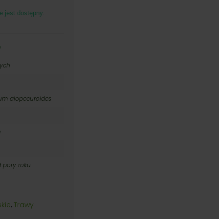
e jest dostępny.
0 zł
0 zł
e
nych
um alopecuroides
e
d pory roku
kie
,
Trawy