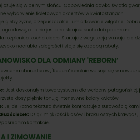
ej czuje się w pełnym słońcu. Odpowiednia dawka światła gwar
ywne wybarwienie fioletowych akcentów w kwiatostanach.
je gleby żyzne, przepuszczalne i umiarkowanie wilgotne. Dobrz
i ogrodowej, o ile nie jest ona skrajnie sucha lub podmokła.
 rozplenica, kocha ciepło. Startuje z wegetacją w maju, ale dzię
szybko nadrabia zaległości i staje się ozdobą rabaty.
ANOWISKO DLA ODMIANY 'REBORN’
iewnemu charakterowi, 'Reborn’ idealnie wpisuje się w nowocze
ojekty:
e:
Jest doskonałym towarzystwem dla werbeny patagońskiej, 
ebrzyste kłosy pięknie tonują intensywne kolory kwiatów.
e:
Jej delikatna tekstura świetnie kontrastuje z surowością kami
łuż ścieżek:
Dzięki miękkości kłosów i braku ostrych krawędzi, 
zpośrednim kontakcie.
A I ZIMOWANIE