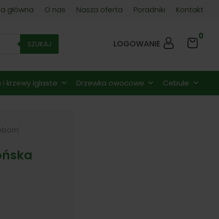
na główna
O nas
Nasza oferta
Poradniki
Kontakt
0
LOGOWANIE
SZUKAJ
i krzewy iglaste
Drzewka owocowe
Cebule
eborn’
ońska
res