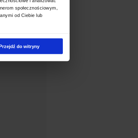
ołecznościowe i analizować
artnerom społecznościowym,
anymi od Ciebie lub
Dostępny
Miskant Chiński
'Gracillimus’
Zakres
2,00
zł
–
22,00
zł
Przejdź do witryny
cen:
od
12,00 zł
do
22,00 zł