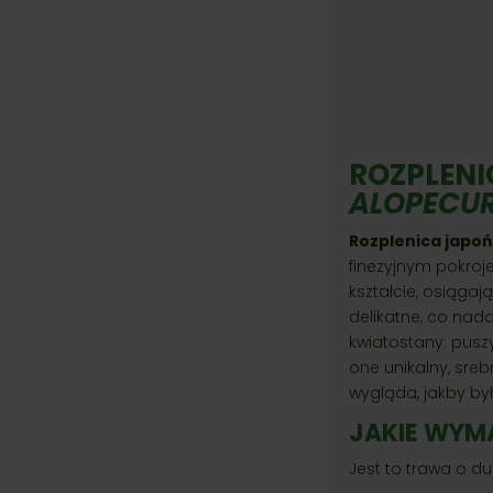
ROZPLENI
ALOPECU
Rozplenica japoń
finezyjnym pokroj
kształcie, osiągaj
delikatne, co nada
kwiatostany: puszy
one unikalny, sreb
wygląda, jakby by
JAKIE WYM
Jest to trawa o d