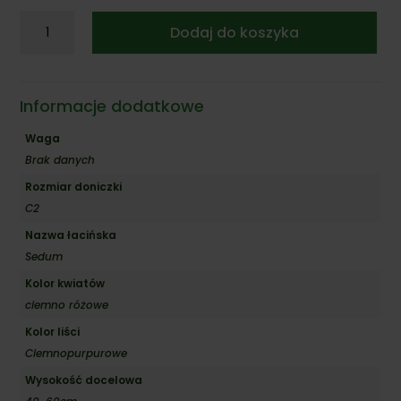
ilość
Dodaj do koszyka
Rozchodnik
'Purple
Emperor'
Informacje dodatkowe
Waga
Brak danych
Rozmiar doniczki
C2
Nazwa łacińska
Sedum
Kolor kwiatów
ciemno różowe
Kolor liści
Ciemnopurpurowe
Wysokość docelowa