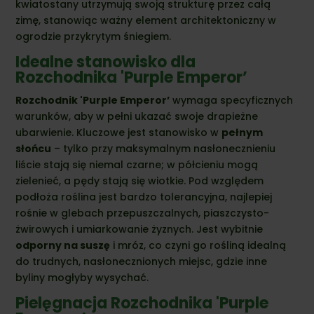
kwiatostany utrzymują swoją strukturę przez całą
zimę, stanowiąc ważny element architektoniczny w
ogrodzie przykrytym śniegiem.
Idealne stanowisko dla
Rozchodnika 'Purple Emperor’
Rozchodnik 'Purple Emperor’
wymaga specyficznych
warunków, aby w pełni ukazać swoje drapieżne
ubarwienie. Kluczowe jest stanowisko w
pełnym
słońcu
– tylko przy maksymalnym nasłonecznieniu
liście stają się niemal czarne; w półcieniu mogą
zielenieć, a pędy stają się wiotkie. Pod względem
podłoża roślina jest bardzo tolerancyjna, najlepiej
rośnie w glebach przepuszczalnych, piaszczysto-
żwirowych i umiarkowanie żyznych. Jest wybitnie
odporny na suszę
i mróz, co czyni go rośliną idealną
do trudnych, nasłonecznionych miejsc, gdzie inne
byliny mogłyby wysychać.
Pielęgnacja Rozchodnika 'Purple