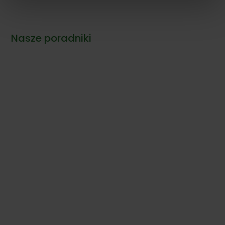
cen:
od
10,00 zł
Nasze poradniki
do
17,00 zł