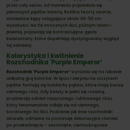
przez cały sezon, od momentu pojawienia się
pierwszych pędów wiosną. Roślina tworzy zwarte,
wzniesione kępy osiągające około 40–50 cm
wysokości. Na tle mrocznych liści, późnym latem i
jesienią, pojawiają się kontrastujące, gęste
kwiatostany, które dopełniają dystyngowany wygląd
tej odmiany.
Kolorystyka i kwitnienie
Rozchodnika 'Purple Emperor’
Rozchodnik 'Purple Emperor’
wyróżnia się na rabacie
unikalną grą kolorów. W lipcu i sierpniu na szczytach
pędów formują się baldachy pąków, które mają barwę
ciemnego różu. Gdy kwiaty w pełni się rozwiną,
przybierają odcień nasyconego, rubinowego różu,
który fenomenalnie odbija się od ciemnego,
bordowego tła liści. Podobnie jak inne rozchodniki
okazałe, odmiana ta pozostaje dekoracyjna również
po przekwitnięciu – zaschnięte, ciemnobrązowe