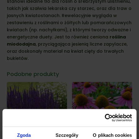
stanowi idealne tło dla roślin o srebrzystym ulistnieniu,
takich jak szałwia lekarska czy starzec, oraz dla traw o
jasnych kwiatostanach. Rewelacyjnie wygląda w
zestawieniu z roślinami o żółtych lub pomarańczowych
kwiatach (np. nachyłkami), z którymi tworzy odważne i
energetyczne duety. Jest to również ceniona
roślina
miododajna
, przyciągająca jesienią liczne zapylacze,
oraz doskonały materiał na kwiat cięty do trwałych
bukietów.
Podobne produkty
Zgoda
Szczegóły
O plikach cookies