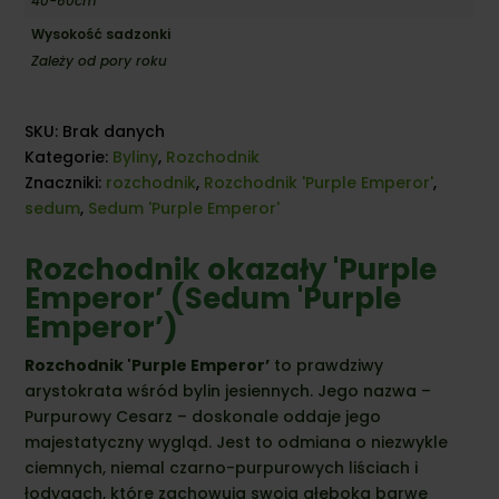
40-60cm
Wysokość sadzonki
Zależy od pory roku
SKU:
Brak danych
Kategorie:
Byliny
,
Rozchodnik
Znaczniki:
rozchodnik
,
Rozchodnik 'Purple Emperor'
,
sedum
,
Sedum 'Purple Emperor'
Rozchodnik okazały 'Purple
Emperor’ (Sedum 'Purple
Emperor’)
Rozchodnik 'Purple Emperor’
to prawdziwy
arystokrata wśród bylin jesiennych. Jego nazwa –
Purpurowy Cesarz – doskonale oddaje jego
majestatyczny wygląd. Jest to odmiana o niezwykle
ciemnych, niemal czarno-purpurowych liściach i
łodygach, które zachowują swoją głęboką barwę