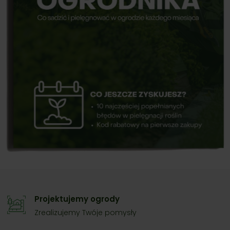
Projektujemy ogrody
Zrealizujemy Twóje pomysły