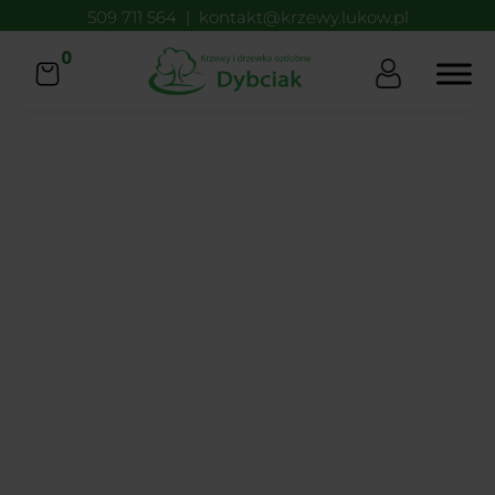
509 711 564
|
kontakt@krzewy.lukow.pl
0