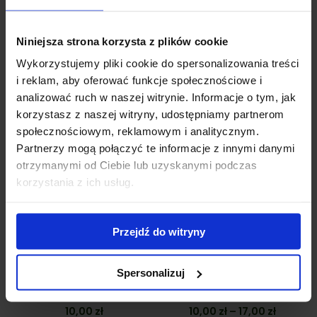
Dostępny
Dostępny
Szałwia omszona
Jeżówka 'Magnus’
Niniejsza strona korzysta z plików cookie
'Caradonna’
Zakres
15,00
zł
–
22,00
zł
Wykorzystujemy pliki cookie do spersonalizowania treści
18,00
zł
cen:
i reklam, aby oferować funkcje społecznościowe i
od
analizować ruch w naszej witrynie. Informacje o tym, jak
15,00 zł
korzystasz z naszej witryny, udostępniamy partnerom
do
Promocja!
społecznościowym, reklamowym i analitycznym.
22,00 zł
Partnerzy mogą połączyć te informacje z innymi danymi
otrzymanymi od Ciebie lub uzyskanymi podczas
korzystania z ich usług.
Przejdź do witryny
Dostępny
Dostępny
Spersonalizuj
Lawenda wąskolistna
Rudbekia błyskotliwa
'Hidcote Compact’
'Goldsturm’
Zakres
10,00
zł
10,00
zł
–
17,00
zł