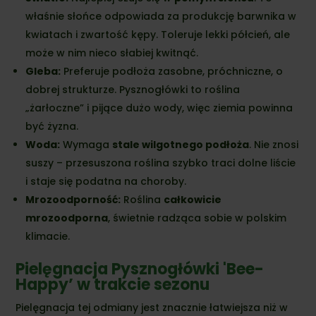
właśnie słońce odpowiada za produkcję barwnika w
kwiatach i zwartość kępy. Toleruje lekki półcień, ale
może w nim nieco słabiej kwitnąć.
Gleba:
Preferuje podłoża zasobne, próchniczne, o
dobrej strukturze. Pysznogłówki to roślina
„żarłoczne” i pijące dużo wody, więc ziemia powinna
być żyzna.
Woda:
Wymaga
stale wilgotnego podłoża
. Nie znosi
suszy – przesuszona roślina szybko traci dolne liście
i staje się podatna na choroby.
Mrozoodporność:
Roślina
całkowicie
mrozoodporna
, świetnie radząca sobie w polskim
klimacie.
Pielęgnacja Pysznogłówki 'Bee-
Happy’ w trakcie sezonu
Pielęgnacja tej odmiany jest znacznie łatwiejsza niż w