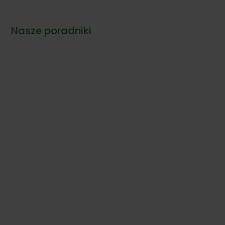
18,00 zł
do
Nasze poradniki
23,00 zł