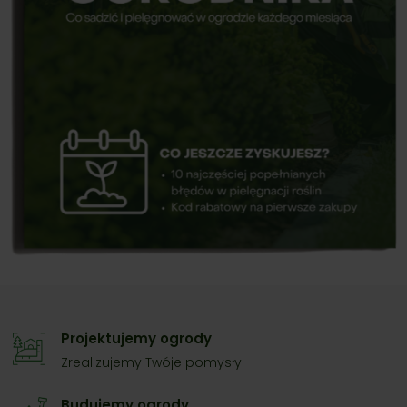
Projektujemy ogrody
Zrealizujemy Twóje pomysły
Budujemy ogrody