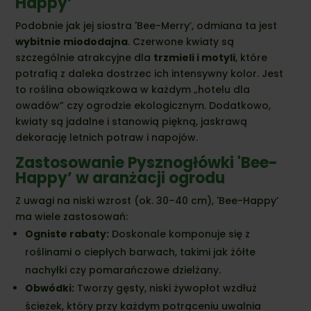
Happy’
Podobnie jak jej siostra 'Bee-Merry’, odmiana ta jest
wybitnie miododajna
. Czerwone kwiaty są
szczególnie atrakcyjne dla
trzmieli i motyli
, które
potrafią z daleka dostrzec ich intensywny kolor. Jest
to roślina obowiązkowa w każdym „hotelu dla
owadów” czy ogrodzie ekologicznym. Dodatkowo,
kwiaty są jadalne i stanowią piękną, jaskrawą
dekorację letnich potraw i napojów.
Zastosowanie Pysznogłówki 'Bee-
Happy’ w aranżacji ogrodu
Z uwagi na niski wzrost (ok. 30–40 cm), 'Bee-Happy’
ma wiele zastosowań:
Ogniste rabaty:
Doskonale komponuje się z
roślinami o ciepłych barwach, takimi jak żółte
nachyłki czy pomarańczowe dzielżany.
Obwódki:
Tworzy gęsty, niski żywopłot wzdłuż
ścieżek, który przy każdym potrąceniu uwalnia