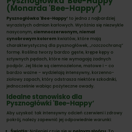
Pysznogłówka 'Bee-Happy’
(Monarda 'Bee-Happy’)
Pysznogłówka 'Bee-Happy’
to jedna z najbardziej
wyrazistych odmian karłowych. Wyróżnia się niezwykle
nasyconym,
ciemnoczerwonym, niemal
cynobrowym kolorem
kwiatów, które mają
charakterystyczną dla pysznogłówek, „rozczochraną”
formę. Roślina tworzy bardzo gęste, krępe kępy o
sztywnych pędach, które nie wymagają żadnych
podpór. Jej liście są ciemnozielone, matowe i – co
bardzo ważne – wydzielają intensywny, korzenno-
ziołowy zapach, który odstrasza niektóre szkodniki,
jednocześnie wabiąc pożyteczne owady.
Idealne stanowisko dla
Pysznogłówki 'Bee-Happy’
Aby uzyskać tak intensywny odcień czerwieni i zdrowy
pokrój, należy zapewnić jej odpowiednie warunki:
Światło:
Najlepiej czuje się w
pełnym słońcu
. To