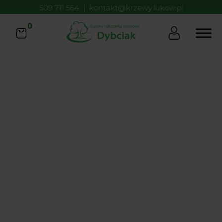
509 711 564
|
kontakt@krzewy.lukow.pl
0