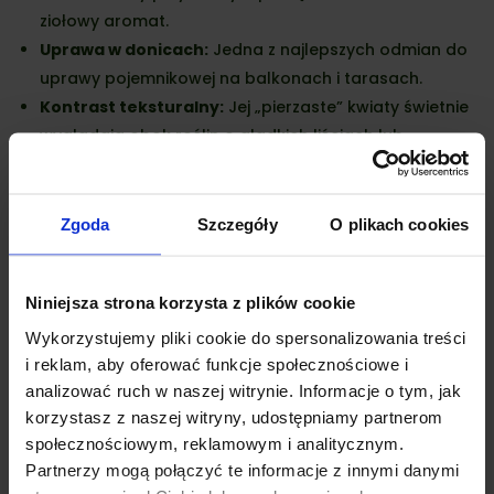
ziołowy aromat.
Uprawa w donicach:
Jedna z najlepszych odmian do
uprawy pojemnikowej na balkonach i tarasach.
Kontrast teksturalny:
Jej „pierzaste” kwiaty świetnie
wyglądają obok roślin o gładkich liściach lub
kłosowych kwiatostanach (np. szałwii).
Zgoda
Szczegóły
O plikach cookies
Podobne produkty
Niniejsza strona korzysta z plików cookie
Wykorzystujemy pliki cookie do spersonalizowania treści
i reklam, aby oferować funkcje społecznościowe i
analizować ruch w naszej witrynie. Informacje o tym, jak
korzystasz z naszej witryny, udostępniamy partnerom
społecznościowym, reklamowym i analitycznym.
Partnerzy mogą połączyć te informacje z innymi danymi