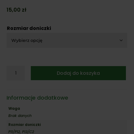
15,00
zł
Rozmiar doniczki
ilość
Dodaj do koszyka
Pysznogłówka
'Bee-
Happy'
Informacje dodatkowe
Waga
Brak danych
Rozmiar doniczki
P11/P12, P13/C2