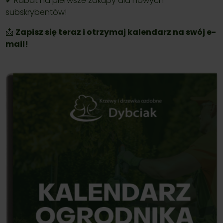
✔ Rabat na pierwsze zakupy dla nowych
subskrybentów!
📩
Zapisz się teraz i otrzymaj kalendarz na swój e-
mail!