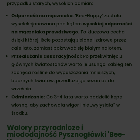
przypadku starych, wysokich odmian:
Odporność na mączniaka:
'Bee-Happy’ została
wyselekcjonowana pod kątem
wysokiej odporności
na mączniaka prawdziwego
. To kluczowa cecha,
dzięki której liście pozostają zielone i zdrowe przez
całe lato, zamiast pokrywać się białym nalotem.
Przedłużanie dekoracyjności:
Po przekwitnięciu
głównych kwiatostanów warto je usunąć. Zabieg ten
zachęca roślinę do wypuszczania mniejszych,
bocznych kwiatów, przedłużając sezon aż do
września.
Odmładzanie:
Co 3-4 lata warto podzielić kępę
wiosną, aby zachowała wigor i nie „wyłysiała” w
środku.
Walory przyrodnicze i
miododajność Pysznogłówki 'Bee-