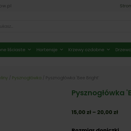
ow.pl
Stro
ne liściaste
Hortensje
Krzewy ozdobne
Drzewa 
yliny
/
Pysznogłówka
/ Pysznogłówka 'Bee Bright’
Pysznogłówka 'B
Zakr
15,00
zł
–
20,00
zł
cen:
od
Rozmiar doniczki