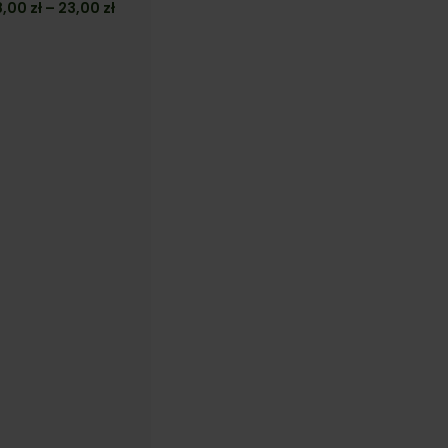
Zakres
8,00
zł
–
23,00
zł
cen:
od
18,00 zł
do
23,00 zł