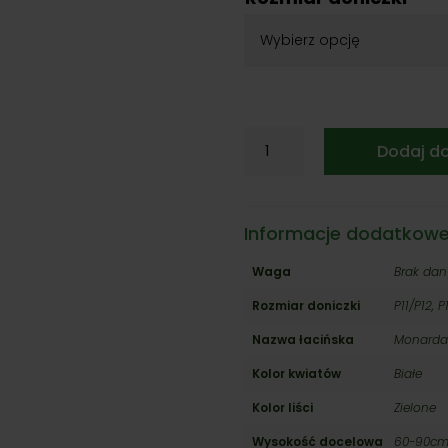
15,00
do
20,00
ilość
Dodaj d
Pysznogłówka
'Bee
Bright'
Informacje dodatkow
Waga
Brak da
Rozmiar doniczki
P11/P12, 
Nazwa łacińska
Monarda
Kolor kwiatów
Białe
Kolor liści
Zielone
Wysokość docelowa
60-90c