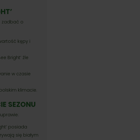
GHT’
to zadbać o
wartość kępy i
e Bright’ źle
wanie w czasie
polskim klimacie.
IE SEZONU
 uprawie:
ight’ posiada
okrywają się białym