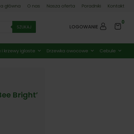
na główna
O nas
Nasza oferta
Poradniki
Kontakt
0
LOGOWANIE
SZUKAJ
i krzewy iglaste
Drzewka owocowe
Cebule
ee Bright’
es