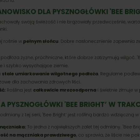
erzchu.
ANOWISKO DLA PYSZNOGŁÓWKI 'BEE BRI
zachowały swoją świeżość i nie brązowiały przedwcześnie, war
nki:
ej rośnie w
pełnym słońcu
. Dobre nasłonecznienie zapewnia z
 podłoża żyzne, próchniczne, które dobrze zatrzymują wilgoć. 'Be
te i szybko wysychające ziemie.
a
stale umiarkowanie wilgotnego podłoża
. Regularne podle
czowe dla zachowania zdrowych liści.
ć:
Roślina jest
całkowicie mrozoodporna
i świetnie zimuje w 
A PYSZNOGŁÓWKI 'BEE BRIGHT’ W TRAKC
odmiany z tej serii, 'Bee Bright’ jest rośliną bardzo wdzięczną w
mączniaka:
To jedna z największych zalet tej odmiany. 'Bee Br
ość na mączniaka prawdziwego
, co sprawia, że liście nie p