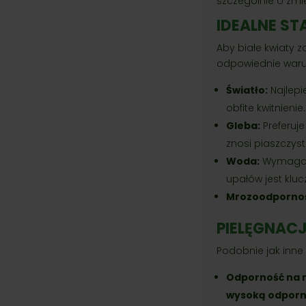
szczególnie o zmi
IDEALNE ST
Aby białe kwiaty 
odpowiednie waru
Światło:
Najlepi
obfite kwitnienie.
Gleba:
Preferuje
znosi piaszczys
Woda:
Wymag
upałów jest klu
Mrozoodpornoś
PIELĘGNACJ
Podobnie jak inne 
Odporność na 
wysoką odporn