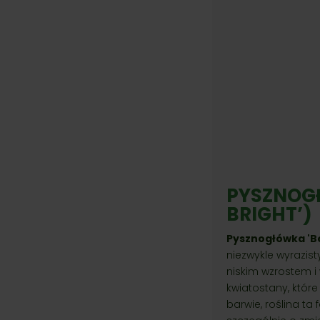
PYSZNOGŁ
BRIGHT’)
Pysznogłówka 'Be
niezwykle wyrazist
niskim wzrostem i 
kwiatostany, któr
barwie, roślina ta