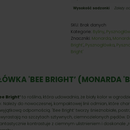
Wysokość sadzonki
Zależy o
SKU:
Brak danych
Kategorie:
Byliny
,
Pysznogłó
Znaczniki:
Monarda
,
Monarda
Bright'
,
Pysznogłówka
,
Pyszn
Bright'
ÓWKA 'BEE BRIGHT’ (MONARDA 'B
e Bright’
to roślina, która udowadnia, że biały kolor w ogrod
y. Należy do nowoczesnej, kompaktowej linii odmian, które char
wyjątkową odpornością. 'Bee Bright’ tworzy śnieżnobiałe, post
e wyrastają na szczytach sztywnych, ciemnozielonych pędów. Dzi
 fantastycznie kontrastuje z ciemnym ulistnieniem i doskonale „r