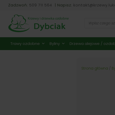
Zadzwoń:
509 711 564
| Napisz:
kontakt@krzewy.luk
Wyszukiwarka
produktów
Trawy ozdobne
Byliny
Drzewa alejowe / ozdob
Strona główna
/
B