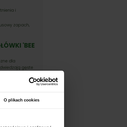
nienia i
trusowy zapach,
ŁÓWKI 'BEE
czne dla
 odwiedzają gęste
prostszych
ANŻACJI
O plikach cookies
astosowanie:
 które mają być