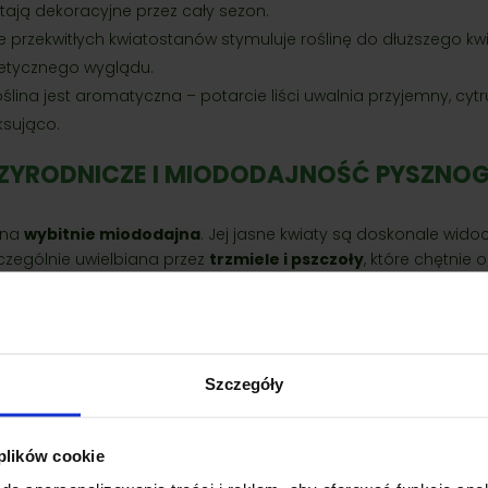
tają dekoracyjne przez cały sezon.
przekwitłych kwiatostanów stymuluje roślinę do dłuższego kwit
etycznego wyglądu.
ślina jest aromatyczna – potarcie liści uwalnia przyjemny, cy
ksująco.
ZYRODNICZE I MIODODAJNOŚĆ PYSZNOG
lina
wybitnie miododajna
. Jej jasne kwiaty są doskonale wido
zczególnie uwielbiana przez
trzmiele i pszczoły
, które chętnie
 poszukiwaniu nektaru. Posadzenie tej odmiany to jeden z naj
rcie lokalnego ekosystemu.
NIE PYSZNOGŁÓWKI 'BEE BRIGHT’ W AR
Szczegóły
paktowej wysokości (ok. 30–40 cm), 'Bee Bright’ ma szerokie z
Moon Gardens):
Jest jedną z najlepszych bylin do kompozycji,
 plików cookie
hodzie słońca.