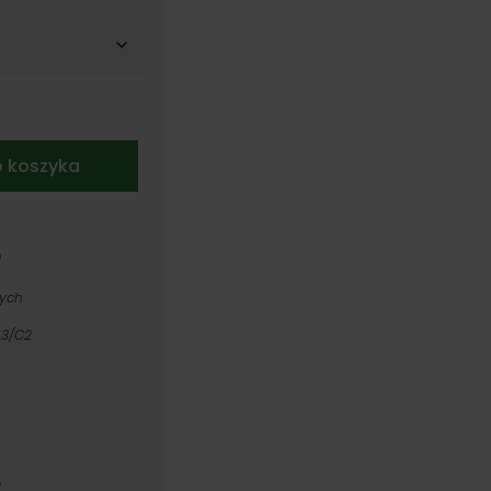
 zł
 zł
o koszyka
e
nych
P13/C2
m