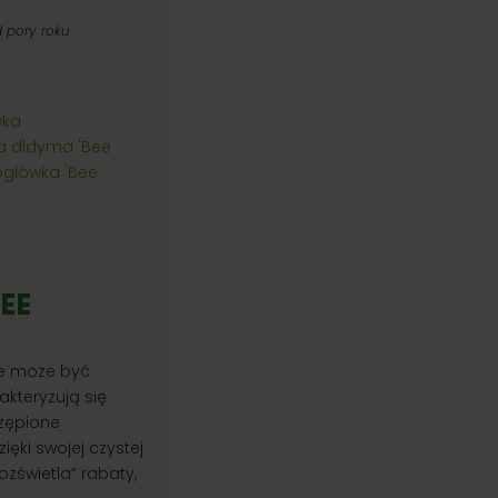
d pory roku
wka
 didyma 'Bee
ogłówka 'Bee
EE
zie może być
akteryzują się
rzępione
ęki swojej czystej
ozświetla” rabaty,