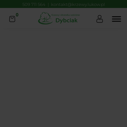
509 711 564
|
kontakt@krzewy.lukow.pl
0