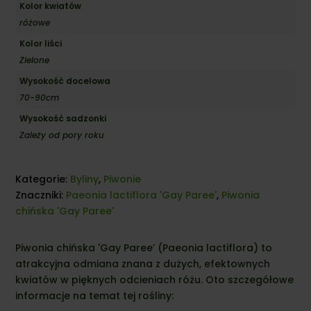
Kolor kwiatów
różowe
Kolor liści
Zielone
Wysokość docelowa
70-90cm
Wysokość sadzonki
Zależy od pory roku
Kategorie:
Byliny
,
Piwonie
Znaczniki:
Paeonia lactiflora 'Gay Paree'
,
Piwonia
chińska 'Gay Paree'
Piwonia chińska 'Gay Paree’ (Paeonia lactiflora) to
atrakcyjna odmiana znana z dużych, efektownych
kwiatów w pięknych odcieniach różu. Oto szczegółowe
informacje na temat tej rośliny: