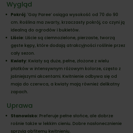
Wygląd
Pokrój
: 'Gay Paree’ osiąga wysokość od 70 do 90
cm. Roślina ma zwarty, krzaczasty pokrój, co czyni ją
idealną do ogrodów i bukietów.
Liście
: Liście są ciemnozielone, pierzaste, tworzą
gęste kępy, które dodają atrakcyjności roślinie przez
cały sezon.
Kwiaty
: Kwiaty są duże, pełne, złożone z wielu
płatków w intensywnym różowym kolorze, często z
jaśniejszymi akcentami. Kwitnienie odbywa się od
maja do czerwca, a kwiaty mają również delikatny
zapach.
Uprawa
Stanowisko
: Preferuje pełne słońce, ale dobrze
rośnie także w lekkim cieniu. Dobre nasłonecznienie
sprzyja obfitemu kwitnieniu.