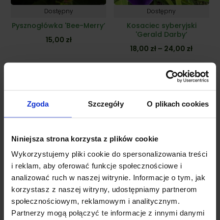
Dostępny
Dostępny
Pysznogłówka 'Bee-Merry’
Kosaciec syberyjski
'Gerald Darby’
15,00
zł
Zakres
18,00
zł
–
24,00
zł
cen:
od
18,00 zł
do
Zgoda
Szczegóły
O plikach cookies
24,00 z
Niniejsza strona korzysta z plików cookie
Wykorzystujemy pliki cookie do spersonalizowania treści
i reklam, aby oferować funkcje społecznościowe i
analizować ruch w naszej witrynie. Informacje o tym, jak
Dostępny
Dostępny
korzystasz z naszej witryny, udostępniamy partnerom
Jeżówka 'Magnus’
Gailardia oścista 'Mesa™
społecznościowym, reklamowym i analitycznym.
Peach’
Zakres
15,00
zł
–
22,00
zł
Partnerzy mogą połączyć te informacje z innymi danymi
12,00
zł
cen: