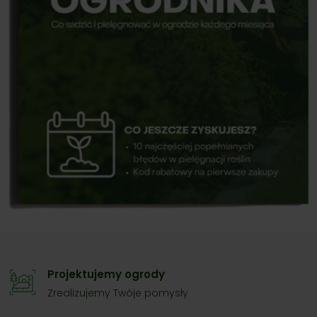
Projektujemy ogrody
Zrealizujemy Twóje pomysły