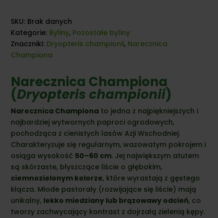
SKU:
Brak danych
Kategorie:
Byliny
,
Pozostałe byliny
Znaczniki:
Dryopteris championii
,
Narecznica
Championa
Narecznica Championa
(
Dryopteris championii
)
Narecznica Championa
to jedna z najpiękniejszych i
najbardziej wytwornych paproci ogrodowych,
pochodząca z cienistych lasów Azji Wschodniej.
Charakteryzuje się regularnym, wazowatym pokrojem i
osiąga wysokość
50–60 cm
. Jej największym atutem
są skórzaste, błyszczące liście o głębokim,
ciemnozielonym kolorze
, które wyrastają z gęstego
kłącza. Młode pastorały (rozwijające się liście) mają
unikalny,
lekko miedziany lub brązowawy odcień
, co
tworzy zachwycający kontrast z dojrzałą zielenią kępy.