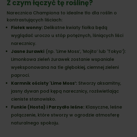
Z czym łączyć tę roślinę?
Narecznica Championa to idealne tło dla roślin o
kontrastujących liściach:
Fiołek wonny:
Delikatne kwiaty fiołka będą
wyglądać uroczo u stóp potężnych, lśniących liści
narecznicy.
Jasne żurawki
(np. 'Lime Moss’, 'Mojito’ lub 'Tokyo’):
Limonkowa zieleń żurawek zostanie wspaniale
wyeksponowana na tle głębokiej, ciemnej zieleni
paproci.
Karmnik ościsty 'Lime Moss’:
Stworzy aksamitny,
jasny dywan pod kępą narecznicy, rozświetlając
cieniste stanowisko.
Funkie (Hosta) i Parzydło leśne:
Klasyczne, leśne
połączenie, które stworzy w ogrodzie atmosferę
naturalnego spokoju.