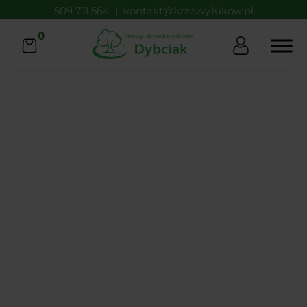
509 711 564
|
kontakt@krzewy.lukow.pl
0