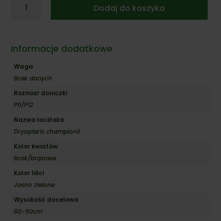
ilość
Dodaj do koszyka
Narecznica
Championa
Informacje dodatkowe
Waga
Brak danych
Rozmiar doniczki
P11/P12
Nazwa łacińska
Dryopteris championii
Kolor kwiatów
brak/brązowe
Kolor liści
Jasno zielone
Wysokość docelowa
60-90cm