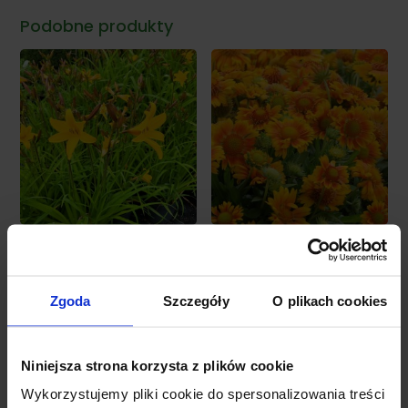
Podobne produkty
Dostępny
Dostępny
Liliowiec 'Stella De Oro’
Gailardia oścista 'Mesa™
Peach’
Zakres
15,00
zł
–
20,00
zł
Zgoda
Szczegóły
O plikach cookies
12,00
zł
cen:
od
15,00 zł
Niniejsza strona korzysta z plików cookie
do
Wykorzystujemy pliki cookie do spersonalizowania treści
20,00 zł