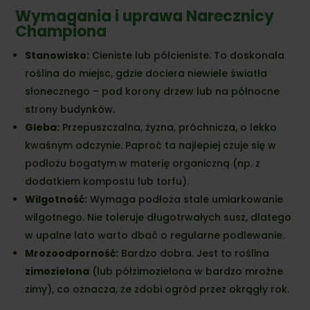
Wymagania i uprawa Narecznicy
Championa
Stanowisko:
Cieniste lub półcieniste. To doskonała
roślina do miejsc, gdzie dociera niewiele światła
słonecznego – pod korony drzew lub na północne
strony budynków.
Gleba:
Przepuszczalna, żyzna, próchnicza, o lekko
kwaśnym odczynie. Paproć ta najlepiej czuje się w
podłożu bogatym w materię organiczną (np. z
dodatkiem kompostu lub torfu).
Wilgotność:
Wymaga podłoża stale umiarkowanie
wilgotnego. Nie toleruje długotrwałych susz, dlatego
w upalne lato warto dbać o regularne podlewanie.
Mrozoodporność:
Bardzo dobra. Jest to roślina
zimozielona
(lub półzimozielona w bardzo mroźne
zimy), co oznacza, że zdobi ogród przez okrągły rok.