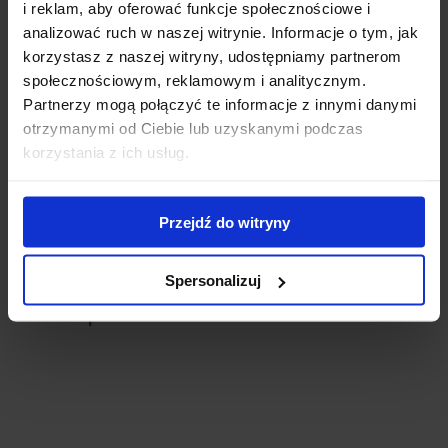
i reklam, aby oferować funkcje społecznościowe i
analizować ruch w naszej witrynie. Informacje o tym, jak
korzystasz z naszej witryny, udostępniamy partnerom
społecznościowym, reklamowym i analitycznym.
Partnerzy mogą połączyć te informacje z innymi danymi
otrzymanymi od Ciebie lub uzyskanymi podczas
korzystania z ich usług.
Dostępny
Dostępny
Liriope szafirkowata 'Big
Jeżówka 'Supreme
Blue’
Cantaloupe’
Przejdź do witryny
22,00
zł
25,00
zł
Spersonalizuj
Nasze poradniki