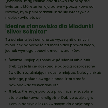
(kwiecień–maj) roślina dodatkowo zdobi ogród
kwiatami,
które zmieniają barwę – początkowo są
różowe,
by w pełni rozkwitu stać się intensywnie
niebiesko-fioletowe.
Idealne stanowisko dla Miodunki
'Silver Scimitar’
Ta odmiana jest ceniona za wyższą niż u innych
miodunek odporność na mączniaka prawdziwego,
jednak wymaga specyficznych warunków:
Światło:
Najlepiej rośnie w
półcieniu lub cieniu
.
Srebrzyste liście doskonale odbijają rozproszone
światło,
rozjaśniając mroczne miejsca.
Należy unikać
pełnego,
południowego słońca,
które może
powodować zasychanie liści.
Gleba:
Preferuje podłoża próchniczne,
zasobne,
stale umiarkowanie wilgotne.
Dobrze czuje się w
ziemi o odczynie lekko kwaśnym do obojętnego.