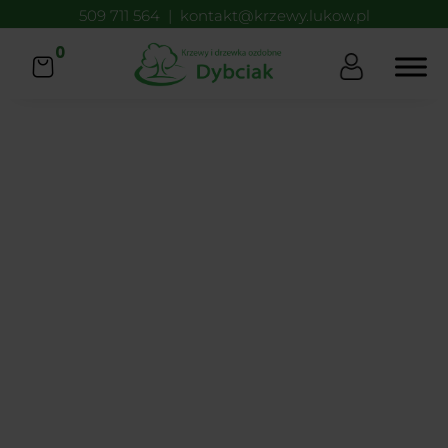
509 711 564
|
kontakt@krzewy.lukow.pl
0