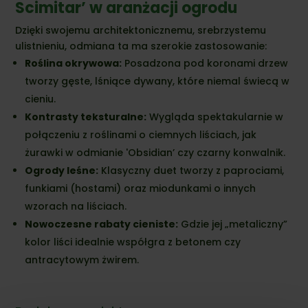
Scimitar’ w aranżacji ogrodu
Dzięki swojemu architektonicznemu,
srebrzystemu
ulistnieniu,
odmiana ta ma szerokie zastosowanie:
Roślina okrywowa:
Posadzona pod koronami drzew
tworzy gęste,
lśniące dywany, które niemal świecą w
cieniu.
Kontrasty teksturalne:
Wygląda spektakularnie w
połączeniu z roślinami o ciemnych liściach, jak
żurawki w odmianie 'Obsidian’ czy czarny konwalnik.
Ogrody leśne:
Klasyczny duet tworzy z paprociami,
funkiami (hostami) oraz miodunkami o innych
wzorach na liściach.
Nowoczesne rabaty cieniste:
Gdzie jej „metaliczny”
kolor liści idealnie współgra z betonem czy
antracytowym żwirem.