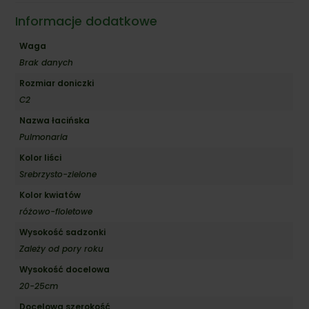
Informacje dodatkowe
Waga
Brak danych
Rozmiar doniczki
C2
Nazwa łacińska
Pulmonaria
Kolor liści
Srebrzysto-zielone
Kolor kwiatów
różowo-fioletowe
Wysokość sadzonki
Zależy od pory roku
Wysokość docelowa
20-25cm
Docelowa szerokość