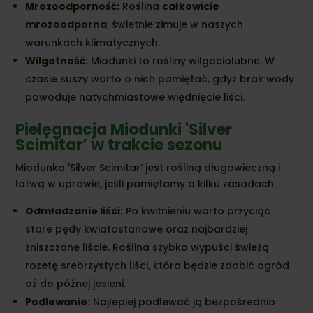
Mrozoodporność:
Roślina
całkowicie
mrozoodporna
,
świetnie zimuje w naszych
warunkach klimatycznych.
Wilgotność:
Miodunki to rośliny wilgociolubne.
W
czasie suszy warto o nich pamiętać,
gdyż brak wody
powoduje natychmiastowe więdnięcie liści.
Pielęgnacja Miodunki 'Silver
Scimitar’ w trakcie sezonu
Miodunka 'Silver Scimitar’ jest rośliną długowieczną i
łatwą w uprawie,
jeśli pamiętamy o kilku zasadach:
Odmładzanie liści:
Po kwitnieniu warto przyciąć
stare pędy kwiatostanowe oraz najbardziej
zniszczone liście.
Roślina szybko wypuści świeżą
rozetę srebrzystych liści,
która będzie zdobić ogród
aż do późnej jesieni.
Podlewanie:
Najlepiej podlewać ją bezpośrednio