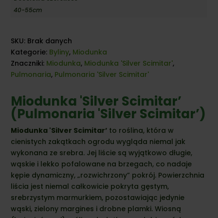
40-55cm
SKU:
Brak danych
Kategorie:
Byliny
,
Miodunka
Znaczniki:
Miodunka
,
Miodunka 'Silver Scimitar'
,
Pulmonaria
,
Pulmonaria 'Silver Scimitar'
Miodunka 'Silver Scimitar’
(Pulmonaria 'Silver Scimitar’)
Miodunka 'Silver Scimitar’
to roślina,
która w
cienistych zakątkach ogrodu wygląda niemal jak
wykonana ze srebra.
Jej liście są wyjątkowo długie,
wąskie i lekko pofalowane na brzegach,
co nadaje
kępie dynamiczny,
„rozwichrzony” pokrój.
Powierzchnia
liścia jest niemal całkowicie pokryta gęstym,
srebrzystym marmurkiem,
pozostawiając jedynie
wąski,
zielony margines i drobne plamki.
Wiosną