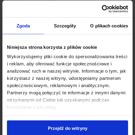
Podobne produkty
Zgoda
Szczegóły
O plikach cookies
Niniejsza strona korzysta z plików cookie
Wykorzystujemy pliki cookie do spersonalizowania treści
Dostępny
i reklam, aby oferować funkcje społecznościowe i
Agapant Afrykański
analizować ruch w naszej witrynie. Informacje o tym, jak
Dostępny
'Albus’
korzystasz z naszej witryny, udostępniamy partnerom
Przetacznik 'First Choice’
Zakres
18,00
zł
–
23,00
zł
społecznościowym, reklamowym i analitycznym.
20,00
zł
cen:
Partnerzy mogą połączyć te informacje z innymi danymi
od
otrzymanymi od Ciebie lub uzyskanymi podczas
korzystania z ich usług.
18,00 zł
do
23,00 zł
Przejdź do witryny