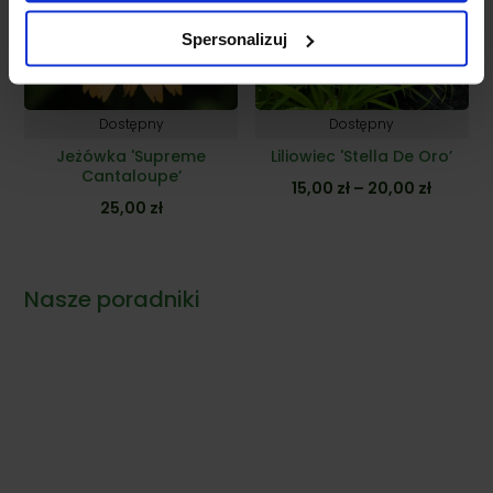
Spersonalizuj
Dostępny
Dostępny
Jeżówka 'Supreme
Liliowiec 'Stella De Oro’
Cantaloupe’
Zakres
15,00
zł
–
20,00
zł
25,00
zł
cen:
od
15,00 zł
Nasze poradniki
do
20,00 z