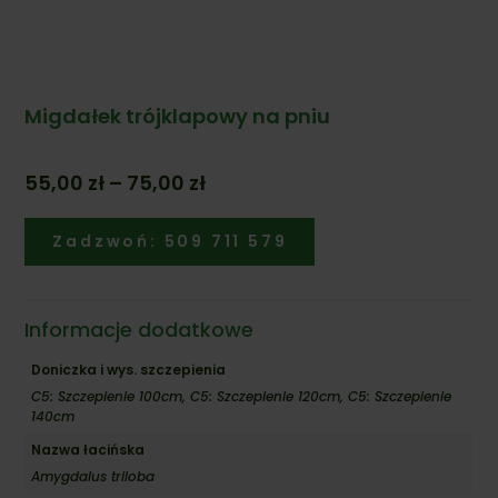
Migdałek trójklapowy na pniu
Zakres
55,00
zł
–
75,00
zł
cen:
od
Zadzwoń: 509 711 579
55,00 zł
do
75,00 zł
Informacje dodatkowe
Doniczka i wys. szczepienia
C5: Szczepienie 100cm, C5: Szczepienie 120cm, C5: Szczepienie
140cm
Nazwa łacińska
Amygdalus triloba