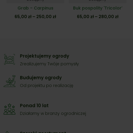
Grab – Carpinus
Buk pospolity 'Tricolor’
Zakres
Zakres
65,00
zł
–
250,00
zł
65,00
zł
–
280,00
zł
cen:
cen:
od
od
65,00 zł
65,00 z
do
do
250,00 zł
280,00
Projektujemy ogrody
Zrealizujemy Twóje pomysły
Budujemy ogrody
Od projektu po realizację
Ponad 10 lat
Działamy w branży ogrodniczej