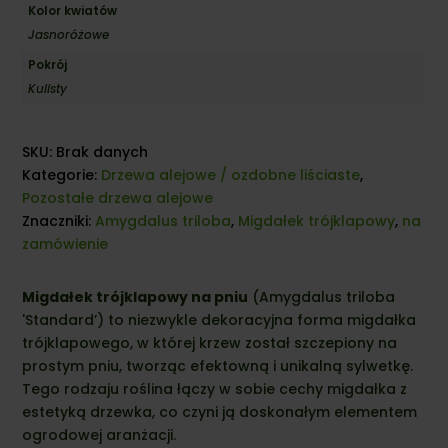
Kolor kwiatów
Jasnoróżowe
Pokrój
Kulisty
SKU:
Brak danych
Kategorie:
Drzewa alejowe / ozdobne liściaste
,
Pozostałe drzewa alejowe
Znaczniki:
Amygdalus triloba
,
Migdałek trójklapowy
,
na
zamówienie
Migdałek trójklapowy na pniu
(Amygdalus triloba
'Standard’) to niezwykle dekoracyjna forma migdałka
trójklapowego, w której krzew został szczepiony na
prostym pniu, tworząc efektowną i unikalną sylwetkę.
Tego rodzaju roślina łączy w sobie cechy migdałka z
estetyką drzewka, co czyni ją doskonałym elementem
ogrodowej aranżacji.