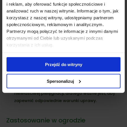
wzrost oraz kwitnienie.
i reklam, aby oferować funkcje społecznościowe i
analizować ruch w naszej witrynie. Informacje o tym, jak
Podlewanie
: W okresach suszy, szczególnie w
korzystasz z naszej witryny, udostępniamy partnerom
pierwszych latach po posadzeniu, warto regularnie
społecznościowym, reklamowym i analitycznym.
podlewać, aby wspierać ukorzenienie.
Partnerzy mogą połączyć te informacje z innymi danymi
Choroby i szkodniki
otrzymanymi od Ciebie lub uzyskanymi podczas
korzystania z ich usług.
Migdałek trójklapowy na pniu
jest dość odporny na
choroby, ale może być narażony na:
Mszyce
: Atakują młode pędy i liście, można je
Przejdź do witryny
zwalczać środkami owadobójczymi lub
naturalnymi metodami, takimi jak opryski mydlane.
Spersonalizuj
Plamistość liści
: Może występować w wyniku
niewłaściwej pielęgnacji, dlatego ważne jest, aby
zapewnić odpowiednie warunki uprawy.
Zastosowanie w ogrodzie