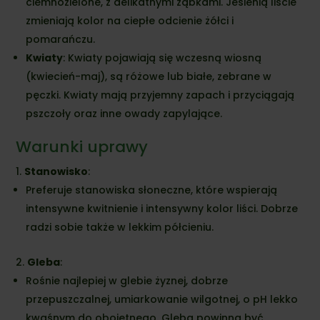
ciemnozielone, z delikatnymi ząbkami. Jesienią liście
zmieniają kolor na ciepłe odcienie żółci i
pomarańczu.
Kwiaty
: Kwiaty pojawiają się wczesną wiosną
(kwiecień-maj), są różowe lub białe, zebrane w
pęczki. Kwiaty mają przyjemny zapach i przyciągają
pszczoły oraz inne owady zapylające.
Warunki uprawy
Stanowisko
:
Preferuje stanowiska słoneczne, które wspierają
intensywne kwitnienie i intensywny kolor liści. Dobrze
radzi sobie także w lekkim półcieniu.
Gleba
:
Rośnie najlepiej w glebie żyznej, dobrze
przepuszczalnej, umiarkowanie wilgotnej, o pH lekko
kwaśnym do obojętnego. Gleba powinna być