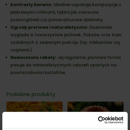
Kontrasty barwne:
Idealnie uspokaja kompozycje z
jaskrawymi roślinami, takimi jak czerwone
pysznogłówki czy pomarańczowe dzielżany.
Ogrody preriowe i naturalistyczne:
Doskonale
wygląda w towarzystwie jeżówek, floksów oraz traw
ozdobnych o zwiewnym pokroju (np. miskantów czy
rozplenic).
Nowoczesne rabaty:
Jej regularna, pionowa forma
pasuje do minimalistycznych założeń opartych na
powtarzalności kształtów.
Podobne produkty