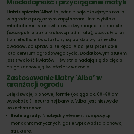
Miododajność i przyciąganie motyli
Liatris spicata 'Alba’
to jedna z najważniejszych roślin
w ogrodzie przyjaznym zapylaczom. Jest wybitnie
miododajna
i stanowi prawdziwy magnes na motyle
(szczególnie pazia królowej i admirała), pszczoły oraz
trzmiele. Białe kwiatostany są bardzo wyraźne dla
owadów, co sprawia, że kępa 'Alba’ jest przez całe
lato centrum ogrodowego życia. Dodatkowym atutem
jest trwałość kwiatów – świetnie nadają się do cięcia i
długo zachowują świeżość w wazonie.
Zastosowanie Liatry 'Alba’ w
aranżacji ogrodu
Dzięki swojej pionowej formie (osiąga ok. 60–80 cm
wysokości) i neutralnej barwie, 'Alba’ jest niezwykle
wszechstronna:
Białe ogrody:
Niezbędny element kompozycji
monochromatycznych, gdzie wprowadza pionową
strukturę.