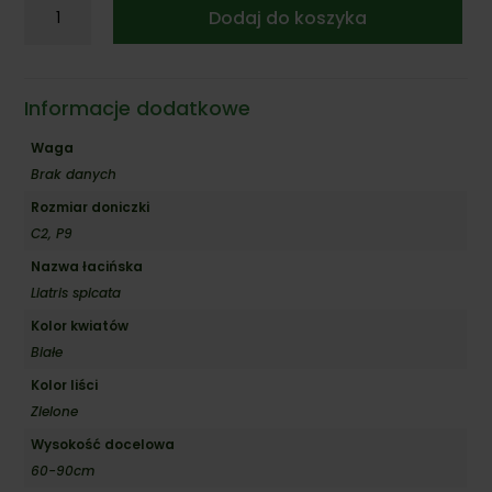
ilość
Dodaj do koszyka
Liatra
kłosowa
'Alba'
Informacje dodatkowe
Waga
Brak danych
Rozmiar doniczki
C2, P9
Nazwa łacińska
Liatris spicata
Kolor kwiatów
Białe
Kolor liści
Zielone
Wysokość docelowa
60-90cm