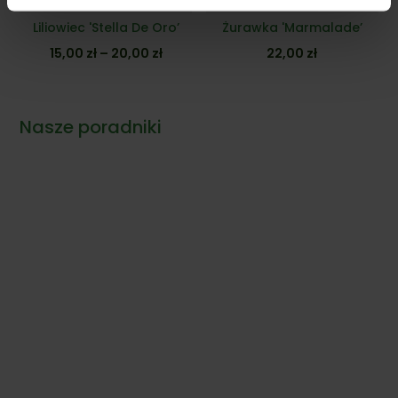
Dostępny
Dostępny
Liliowiec 'Stella De Oro’
Żurawka 'Marmalade’
Zakres
15,00
zł
–
20,00
zł
22,00
zł
cen:
od
15,00 zł
Nasze poradniki
do
20,00 zł