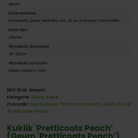
geum
Kolor kwiatów
brzoskwini, przez delikatny róż, aż po kremowe i jasnożółte
Kolor liści
Zielone
Wysokość docelowa
35-50cm
Wysokość sadzonki
Zależy od pory roku
SKU:
Brak danych
Kategorie:
Byliny
,
Kuklik
Znaczniki:
Geum
,
Geum 'Pretticoats Peach'
,
kuklik
,
Kuklik
'Pretticoats Peach'
Kuklik 'Pretticoats Peach’
(Geum 'Pretticoats Peach’)