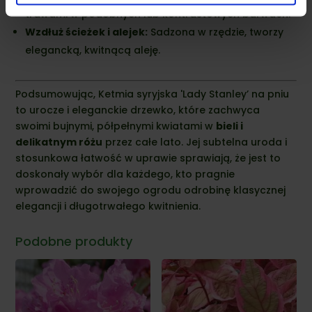
trawami w podobnych lub kontrastowych barwach.
Wzdłuż ścieżek i alejek:
Sadzona w rzędzie, tworzy
elegancką, kwitnącą aleję.
Podsumowując, Ketmia syryjska 'Lady Stanley’ na pniu
to urocze i eleganckie drzewko, które zachwyca
swoimi bujnymi, półpełnymi kwiatami w
bieli i
delikatnym różu
przez całe lato. Jej subtelna uroda i
stosunkowa łatwość w uprawie sprawiają, że jest to
doskonały wybór dla każdego, kto pragnie
wprowadzić do swojego ogrodu odrobinę klasycznej
elegancji i długotrwałego kwitnienia.
Podobne produkty