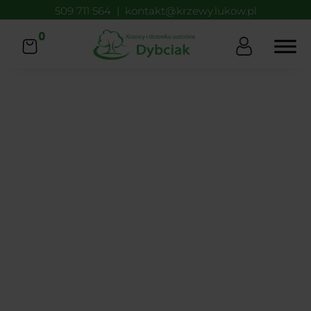
509 711 564
|
kontakt@krzewy.lukow.pl
0