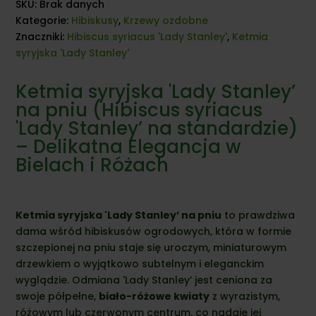
SKU:
Brak danych
Kategorie:
Hibiskusy
,
Krzewy ozdobne
Znaczniki:
Hibiscus syriacus 'Lady Stanley'
,
Ketmia
syryjska 'Lady Stanley'
Ketmia syryjska 'Lady Stanley’
na pniu (Hibiscus syriacus
'Lady Stanley’ na standardzie)
– Delikatna Elegancja w
Bielach i Różach
Ketmia syryjska 'Lady Stanley’ na pniu
to prawdziwa
dama wśród hibiskusów ogrodowych, która w formie
szczepionej na pniu staje się uroczym, miniaturowym
drzewkiem o wyjątkowo subtelnym i eleganckim
wyglądzie. Odmiana 'Lady Stanley’ jest ceniona za
swoje półpełne,
biało-różowe kwiaty
z wyrazistym,
różowym lub czerwonym centrum, co nadaje jej