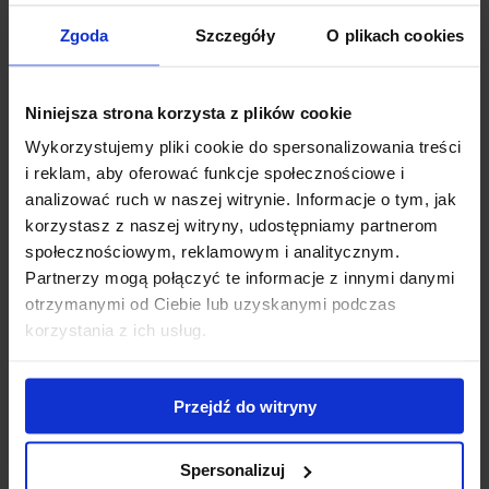
Zastosowanie w Ogrodzie
Zgoda
Szczegóły
O plikach cookies
Ketmia syryjska 'Lady Stanley’ na pniu to doskonały
Niniejsza strona korzysta z plików cookie
wybór do:
Wykorzystujemy pliki cookie do spersonalizowania treści
Soliter:
Jako pojedynczy, efektowny akcent w
i reklam, aby oferować funkcje społecznościowe i
reprezentacyjnych częściach ogrodu, na trawniku,
analizować ruch w naszej witrynie. Informacje o tym, jak
korzystasz z naszej witryny, udostępniamy partnerom
czy w pobliżu wejścia. Jej delikatne barwy pięknie
społecznościowym, reklamowym i analitycznym.
wtopią się w otoczenie.
Partnerzy mogą połączyć te informacje z innymi danymi
Roślina pojemnikowa:
Idealna do uprawy w dużych
otrzymanymi od Ciebie lub uzyskanymi podczas
donicach na tarasach, balkonach czy patio, gdzie
korzystania z ich usług.
stanowi wyjątkową ozdobę przez całe lato.
Ogrody klasyczne i romantyczne:
Jej subtelna
kolorystyka i elegancki pokrój doskonale pasują do
Przejdź do witryny
tych stylów.
Rabaty bylinowe i mieszane:
Może być centralnym
Spersonalizuj
punktem kompozycji, otoczonym niższymi bylinami i