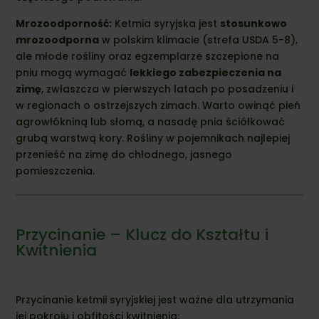
Mrozoodporność:
Ketmia syryjska jest
stosunkowo
mrozoodporna
w polskim klimacie (strefa USDA 5-8),
ale młode rośliny oraz egzemplarze szczepione na
pniu mogą wymagać
lekkiego zabezpieczenia na
zimę
, zwłaszcza w pierwszych latach po posadzeniu i
w regionach o ostrzejszych zimach. Warto owinąć pień
agrowłókniną lub słomą, a nasadę pnia ściółkować
grubą warstwą kory. Rośliny w pojemnikach najlepiej
przenieść na zimę do chłodnego, jasnego
pomieszczenia.
Przycinanie – Klucz do Kształtu i
Kwitnienia
Przycinanie ketmii syryjskiej jest ważne dla utrzymania
jej pokroju i obfitości kwitnienia: