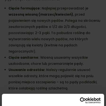
Cięcie formujące:
Najlepiej przeprowadzać je
wczesną wiosną (marzec/kwiecień)
, przed
pojawieniem się nowych pędów. Polega na skróceniu
zeszłorocznych pędów o 1/2 do 2/3 długości,
pozostawiając 2-3 pąki. To pobudza roślinę do
wytwarzania wielu nowych pędów, na których
zawiązują się kwiaty (kwitnie na pędach
tegorocznych!).
Cięcie sanitarne:
Wiosną usuwamy wszystkie
uszkodzone, chore lub przemarznięte pędy.
Usuwanie odrostów:
Należy regularnie usuwać
wszelkie odrosty, które mogą pojawić się na pniu
poniżej miejsca szczepienia – są to pędy podkładki,
które osłabiają roślinę szlachetną.