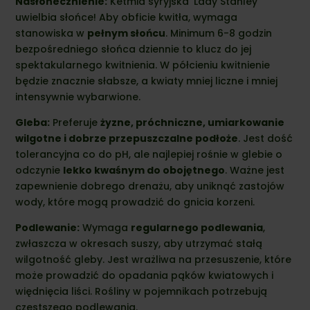
Nasłonecznienie:
Ketmia syryjska 'Lady Stanley’
uwielbia słońce! Aby obficie kwitła, wymaga
stanowiska w
pełnym słońcu
. Minimum 6-8 godzin
bezpośredniego słońca dziennie to klucz do jej
spektakularnego kwitnienia. W półcieniu kwitnienie
będzie znacznie słabsze, a kwiaty mniej liczne i mniej
intensywnie wybarwione.
Gleba:
Preferuje
żyzne, próchniczne, umiarkowanie
wilgotne i dobrze przepuszczalne podłoże
. Jest dość
tolerancyjna co do pH, ale najlepiej rośnie w glebie o
odczynie
lekko kwaśnym do obojętnego
. Ważne jest
zapewnienie dobrego drenażu, aby uniknąć zastojów
wody, które mogą prowadzić do gnicia korzeni.
Podlewanie:
Wymaga
regularnego podlewania
,
zwłaszcza w okresach suszy, aby utrzymać stałą
wilgotność gleby. Jest wrażliwa na przesuszenie, które
może prowadzić do opadania pąków kwiatowych i
więdnięcia liści. Rośliny w pojemnikach potrzebują
częstszego podlewania.