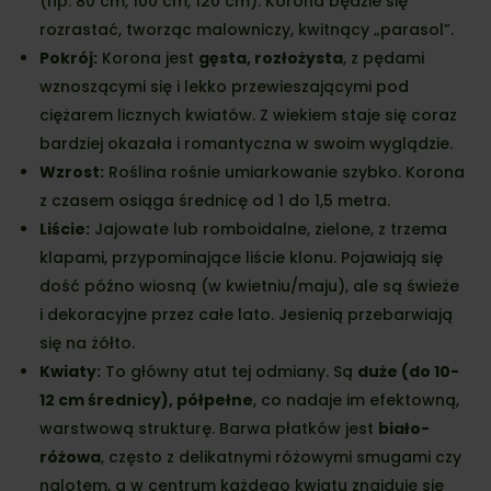
(np. 80 cm, 100 cm, 120 cm). Korona będzie się
rozrastać, tworząc malowniczy, kwitnący „parasol”.
Pokrój:
Korona jest
gęsta, rozłożysta
, z pędami
wznoszącymi się i lekko przewieszającymi pod
ciężarem licznych kwiatów. Z wiekiem staje się coraz
bardziej okazała i romantyczna w swoim wyglądzie.
Wzrost:
Roślina rośnie umiarkowanie szybko. Korona
z czasem osiąga średnicę od 1 do 1,5 metra.
Liście:
Jajowate lub romboidalne, zielone, z trzema
klapami, przypominające liście klonu. Pojawiają się
dość późno wiosną (w kwietniu/maju), ale są świeże
i dekoracyjne przez całe lato. Jesienią przebarwiają
się na żółto.
Kwiaty:
To główny atut tej odmiany. Są
duże (do 10-
12 cm średnicy), półpełne
, co nadaje im efektowną,
warstwową strukturę. Barwa płatków jest
biało-
różowa
, często z delikatnymi różowymi smugami czy
nalotem, a w centrum każdego kwiatu znajduje się