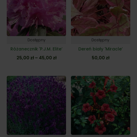
Dostępny
Dostępny
Różanecznik 'P.J.M. Elite’
Dereń biały 'Miracle’
Zakres
25,00
zł
–
45,00
zł
50,00
zł
cen:
od
25,00 zł
do
45,00 zł