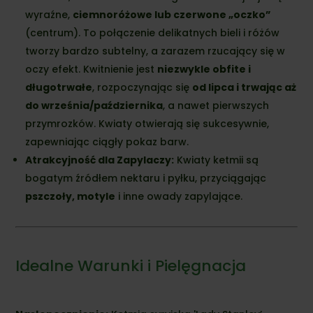
wyraźne,
ciemnoróżowe lub czerwone „oczko”
(centrum). To połączenie delikatnych bieli i różów
tworzy bardzo subtelny, a zarazem rzucający się w
oczy efekt. Kwitnienie jest
niezwykle obfite i
długotrwałe
, rozpoczynając się
od lipca i trwając aż
do września/października
, a nawet pierwszych
przymrozków. Kwiaty otwierają się sukcesywnie,
zapewniając ciągły pokaz barw.
Atrakcyjność dla Zapylaczy:
Kwiaty ketmii są
bogatym źródłem nektaru i pyłku, przyciągając
pszczoły, motyle
i inne owady zapylające.
Idealne Warunki i Pielęgnacja