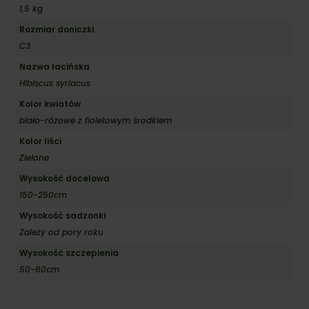
1,5 kg
Rozmiar doniczki
C3
Nazwa łacińska
Hibiscus syriacus
Kolor kwiatów
biało-różowe z fioletowym środkiem
Kolor liści
Zielone
Wysokość docelowa
150-250cm
Wysokość sadzonki
Zależy od pory roku
Wysokość szczepienia
50-60cm