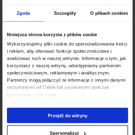
Zgoda
Szczegóły
O plikach cookies
Niniejsza strona korzysta z plików cookie
Dostępny
Dostępny
Wykorzystujemy pliki cookie do spersonalizowania treści
Jeżówka 'Supreme
Liliowiec 'Stella De Oro’
i reklam, aby oferować funkcje społecznościowe i
Cantaloupe’
Zakres
15,00
zł
–
20,00
zł
analizować ruch w naszej witrynie. Informacje o tym, jak
25,00
zł
cen:
korzystasz z naszej witryny, udostępniamy partnerom
społecznościowym, reklamowym i analitycznym.
od
Partnerzy mogą połączyć te informacje z innymi danymi
15,00 zł
otrzymanymi od Ciebie lub uzyskanymi podczas
do
korzystania z ich usług.
20,00 z
Przejdź do witryny
Spersonalizuj