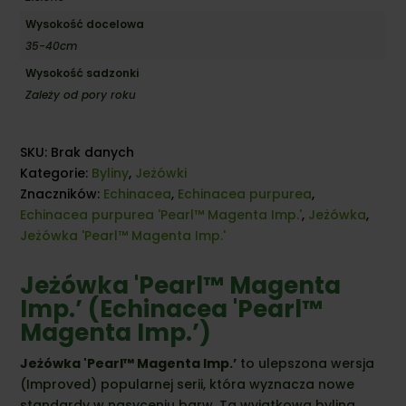
Wysokość docelowa
35-40cm
Wysokość sadzonki
Zależy od pory roku
SKU:
Brak danych
Kategorie:
Byliny
,
Jeżówki
Znaczników:
Echinacea
,
Echinacea purpurea
,
Echinacea purpurea 'Pearl™ Magenta Imp.'
,
Jeżówka
,
Jeżówka 'Pearl™ Magenta Imp.'
Jeżówka 'Pearl™ Magenta
Imp.’ (Echinacea 'Pearl™
Magenta Imp.’)
Jeżówka 'Pearl™ Magenta Imp.’
to ulepszona wersja
(Improved) popularnej serii, która wyznacza nowe
standardy w nasyceniu barw. Ta wyjątkowa bylina,