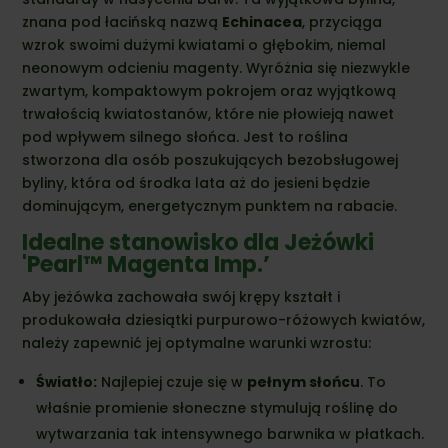
znana pod łacińską nazwą
Echinacea
, przyciąga
wzrok swoimi dużymi kwiatami o głębokim, niemal
neonowym odcieniu magenty. Wyróżnia się niezwykle
zwartym, kompaktowym pokrojem oraz wyjątkową
trwałością kwiatostanów, które nie płowieją nawet
pod wpływem silnego słońca. Jest to roślina
stworzona dla osób poszukujących bezobsługowej
byliny, która od środka lata aż do jesieni będzie
dominującym, energetycznym punktem na rabacie.
Idealne stanowisko dla Jeżówki
'Pearl™ Magenta Imp.’
Aby jeżówka zachowała swój krępy kształt i
produkowała dziesiątki purpurowo-różowych kwiatów,
należy zapewnić jej optymalne warunki wzrostu:
Światło:
Najlepiej czuje się w
pełnym słońcu
. To
właśnie promienie słoneczne stymulują roślinę do
wytwarzania tak intensywnego barwnika w płatkach.