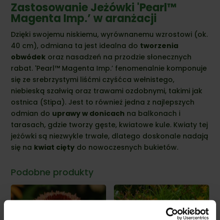
Zastosowanie Jeżówki 'Pearl™
Magenta Imp.’ w aranżacji
Dzięki swojemu niskiemu, wyrównanemu wzrostowi (ok.
40 cm), odmiana ta jest idealna do
tworzenia
obwódek
oraz nasadzeń na przodzie słonecznych
rabat. 'Pearl™ Magenta Imp.’ fenomenalnie komponuje
się ze srebrzystymi liśćmi czyśćca wełnistego,
niebieską szałwią oraz trawami ozdobnymi, takimi jak
ostnica (Stipa). Jest to również jedna z najlepszych
odmian do
uprawy w donicach
na balkonach i
tarasach, gdzie tworzy gęste, kwiatowe kule. Kwiaty tej
jeżówki są niezwykle trwałe, dlatego doskonale nadają
się na
kwiat cięty
do nowoczesnych bukietów.
Podobne produkty