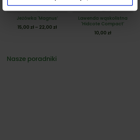
Dostępny
Dostępny
Jeżówka 'Magnus’
Lawenda wąskolistna
'Hidcote Compact’
Zakres
15,00
zł
–
22,00
zł
10,00
zł
cen:
od
15,00 zł
Nasze poradniki
do
22,00 zł