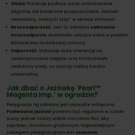
Gleba:
Preferuje podłoże żyzne, umiarkowanie
wilgotne, ale koniecznie przepuszczalne. Jeżówki
nienawidzą „mokrych stóp” w okresie zimowym.
Mrozoodporność:
Jest to odmiana
całkowicie
mrozoodporna
, doskonale radząca sobie w polskim
klimacie bez dodatkowej ochrony.
Odporność:
Wykazuje dużą tolerancję na
zanieczyszczenia miejskie oraz krótkotrwałe
niedobory wody, co czyni ją rośliną bardzo
uniwersalną.
Jak dbać o Jeżówkę 'Pearl™
Magenta Imp.’ w ogrodzie?
Pielęgnacja tej odmiany jest niezwykle wdzięczna.
Podlewanie jeżówki
powinno być regularne w czasie
suszy, jednak należy unikać moczenia liści, aby
zapobiec chorobom grzybowym. Najważniejszym
zabiegiem pielęgnacyjnym jest
usuwanie