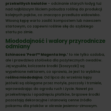
przekwitłych kwiatów
– odcinanie starych łodyg tuż
nad najbliższym liściem pobudza roślinę do produkcji
kolejnych pąków, co znacząco przedłuża widowisko.
Wiosną kępę warto zasilić kompostem lub nawozem
startowym, co zapewni roślinie siłę do szybkiego
startu po zimie.
Miododajność i walory przyrodnicze
odmiany
Echinacea 'Pearl™ Magenta Imp.’
to nie tylko ozdoba,
ale i prawdziwa stołówka dla pożytecznych owadów.
Jej wypukłe, kolczaste środki (koszyczki) są
wypełnione nektarem, co sprawia, że jest to wybitna
roślina miododajna
. Od lipca do września kępy
jeżówki są oblegane przez motyle, pszczoły i trzmiele,
wprowadzając do ogrodu ruch i życie. Nawet po
przekwitnięciu i opadnięciu płatków, brązowe środki
pozostają dekoracyjne i stanowią cenne źródło
pokarmu dla ptaków w okresie jesienno-zimowym.