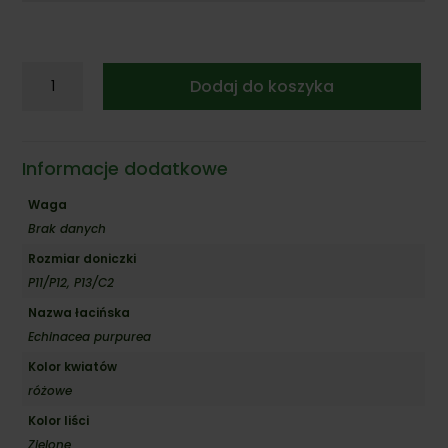
ilość
Dodaj do koszyka
Jeżówka
'Pearl™
Magenta
Imp.'
Informacje dodatkowe
Waga
Brak danych
Rozmiar doniczki
P11/P12, P13/C2
Nazwa łacińska
Echinacea purpurea
Kolor kwiatów
różowe
Kolor liści
Zielone