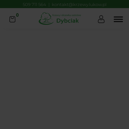
509 711 564
|
kontakt@krzewy.lukow.pl
0