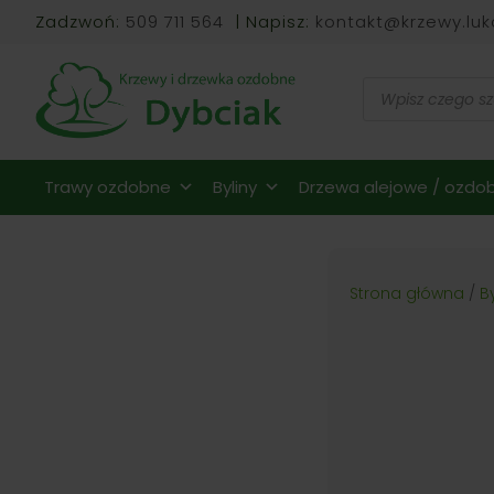
Zadzwoń:
509 711 564
| Napisz:
kontakt@krzewy.luk
Wyszukiwarka
produktów
Trawy ozdobne
Byliny
Drzewa alejowe / ozdob
Strona główna
/
B