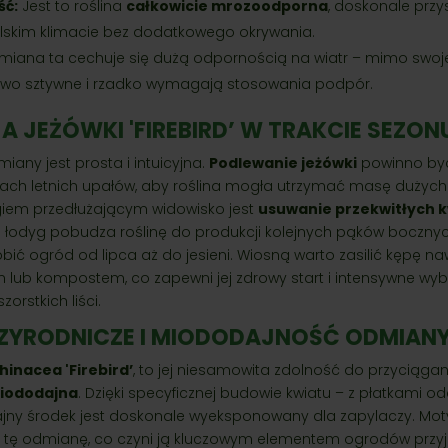
ć:
Jest to roślina
całkowicie mrozoodporna
, doskonale prz
lskim klimacie bez dodatkowego okrywania.
iana ta cechuje się dużą odpornością na wiatr – mimo swojej
owo sztywne i rzadko wymagają stosowania podpór.
A JEŻÓWKI 'FIREBIRD’ W TRAKCIE SEZON
miany jest prosta i intuicyjna.
Podlewanie jeżówki
powinno być
ach letnich upałów, aby roślina mogła utrzymać masę dużych
iem przedłużającym widowisko jest
usuwanie przekwitłych 
 łodyg pobudza roślinę do produkcji kolejnych pąków bocznyc
dobić ogród od lipca aż do jesieni. Wiosną warto zasilić kępę 
 lub kompostem, co zapewni jej zdrowy start i intensywne wyb
orstkich liści.
ZYRODNICZE I MIODODAJNOŚĆ ODMIAN
hinacea 'Firebird’
, to jej niesamowita zdolność do przyciągani
miododajna
. Dzięki specyficznej budowie kwiatu – z płatkami o
jny środek jest doskonale wyeksponowany dla zapylaczy. Motyl
ją tę odmianę, co czyni ją kluczowym elementem ogrodów przy