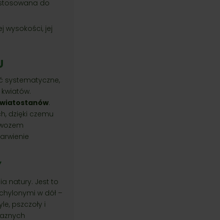
ystosowana do
 wysokości, jej
U
 systematyczne,
 kwiatów.
kwiatostanów
.
h, dzięki czemu
nawozem
arwienie
Y
a natury. Jest to
dchylonymi w dół –
e, pszczoły i
jaznych