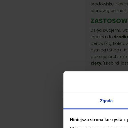
środowisku. Nawet
stanowią cenne ź
ZASTOSOWA
Dzięki swojemu wzr
idealna do
środko
perowskią, fiolet
ostnica (Stipa). J
gdzie jej architek
cięty
, 'Firebird’ 
Podobne pr
Zgoda
Niniejsza strona korzysta z