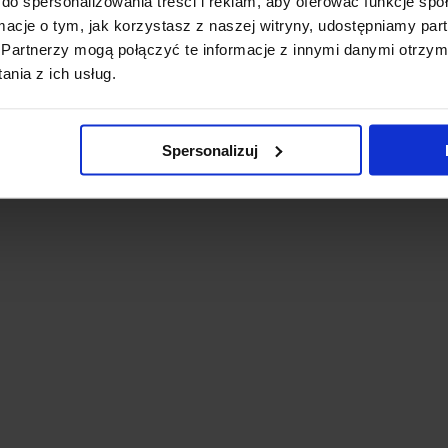
do spersonalizowania treści i reklam, aby oferować funkcje sp
Dostępny
Dostępny
ormacje o tym, jak korzystasz z naszej witryny, udostępniamy p
ose’
Gailardia oścista
Modrzewica
T
Partnerzy mogą połączyć te informacje z innymi danymi otrzym
'Mesa™ Peach’
pospolita 'blue ice’
nia z ich usług.
Zakres
zł
12,00
zł
13,00
zł
1
cen:
od
Spersonalizuj
15,00 zł
dniki
do
22,00 zł