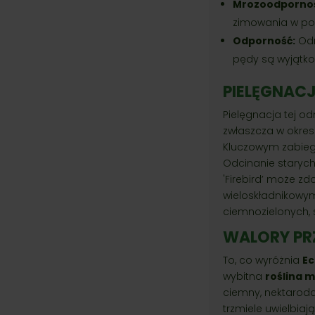
Mrozoodpornoś
zimowania w po
Odporność:
Odm
pędy są wyjątk
PIELĘGNACJ
Pielęgnacja tej od
zwłaszcza w okres
Kluczowym zabieg
Odcinanie starych
'Firebird’ może z
wieloskładnikowym
ciemnozielonych, sz
WALORY PR
To, co wyróżnia
Ec
wybitna
roślina 
ciemny, nektaroda
trzmiele uwielbia