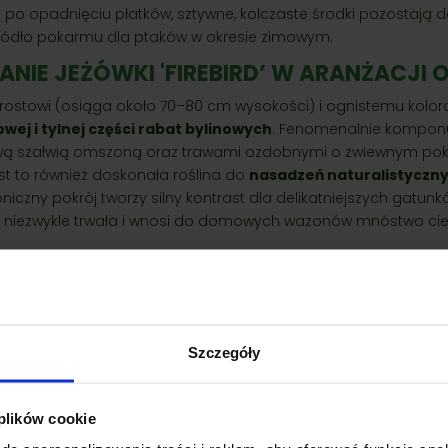
 po opadnięciu płatków, sztywne, kolczaste środki pozostają d
ródło pokarmu dla ptaków w okresie zimowym.
NIE JEŻÓWKI 'FIREBIRD’ W ARANŻACJI
ostowi (osiąga około 70–80 cm wysokości) i ognistemu kolorowi,
wej i tylnej części rabat bylinowych
. Fenomenalnie komponuj
ową szałwią omszoną oraz trawami ozdobnymi o zwiewnym pokro
est to również doskonała roślina do
nasadzeń naturalistyczny
toniczny pokrój tworzy silny kontrast dla delikatniejszych gatun
jest niezwykle trwała i wnosi do domowych wazonów mnóstwo ciepła
odukty
Szczegóły
 plików cookie