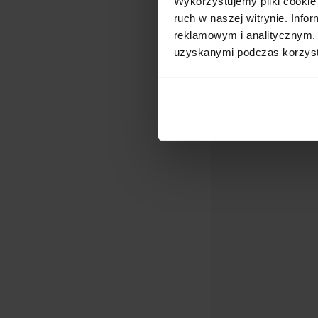
Wykorzystujemy pliki cookie 
Dostępny
ruch w naszej witrynie. Inf
Jeżówka 'Bright R
reklamowym i analitycznym. 
uzyskanymi podczas korzysta
15,00
zł
–
22,00
Nasze pora