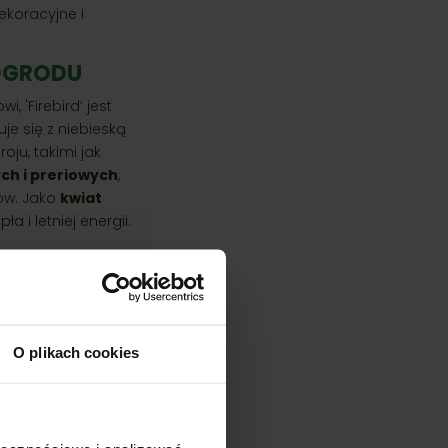
ekoracyjne i
 OGRODU
 'Firebird’ jest
e się z niebieską
ju, takimi jak
ch i preriowych
,
ków. Jako
kwiat
 i letniej energii.
O plikach cookies