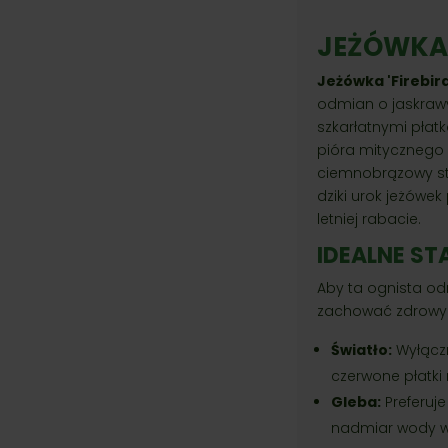
JEŻÓWKA '
Jeżówka 'Firebird
odmian o jaskraw
szkarłatnymi płat
pióra mitycznego 
ciemnobrązowy sto
dziki urok jeżówe
letniej rabacie.
IDEALNE ST
Aby ta ognista od
zachować zdrowy w
Światło:
Wyłącz
czerwone płatki 
Gleba:
Preferuje
nadmiar wody w 