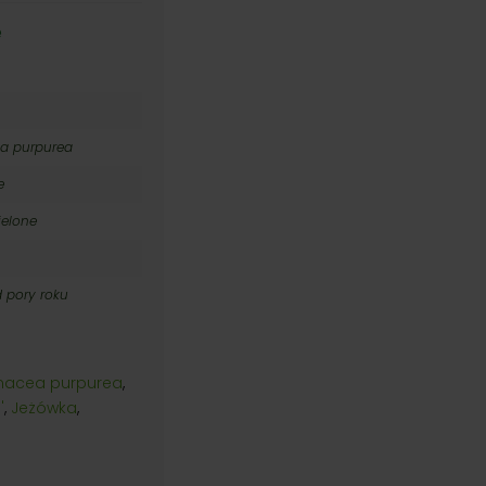
e
a purpurea
e
ielone
d pory roku
nacea purpurea
,
'
,
Jeżówka
,