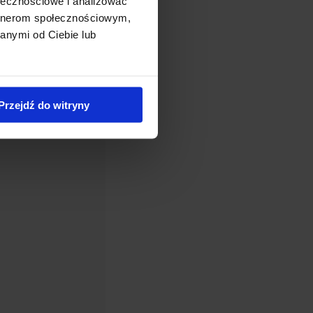
ołecznościowe i analizować
Dostępny
artnerom społecznościowym,
ojeść orzęsiona
anymi od Ciebie lub
'Firecracker’
Zakres
0,00
zł
–
18,00
zł
cen:
od
Przejdź do witryny
10,00 zł
do
18,00 zł