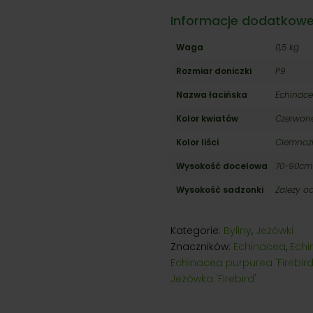
Informacje dodatkow
Waga
0,5 kg
Rozmiar doniczki
P9
Nazwa łacińska
Echinace
Kolor kwiatów
Czerwon
Kolor liści
Ciemnoz
Wysokość docelowa
70-90cm
Wysokość sadzonki
Zależy o
Kategorie:
Byliny
,
Jeżówki
Znaczników:
Echinacea
,
Echi
Echinacea purpurea 'Firebird
Jeżówka 'Firebird'