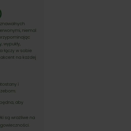
)
poznawalnych
zerwonymi, niemal
, przypominając
, wypukły,
a łączy w sobie
 akcent na każdej
tostany i
trzebom:
zbędna, aby
ki są wrażliwe na
ugowieczności.