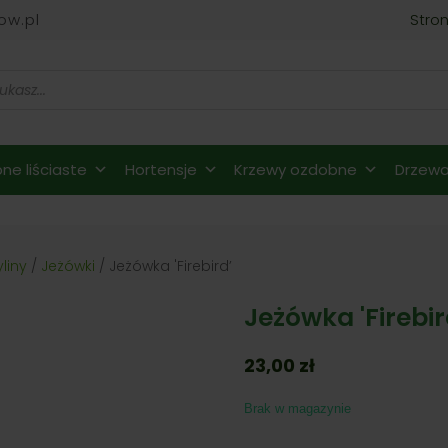
ow.pl
Stro
ne liściaste
Hortensje
Krzewy ozdobne
Drzewa 
yliny
/
Jeżówki
/ Jeżówka 'Firebird’
Jeżówka 'Firebir
23,00
zł
Brak w magazynie