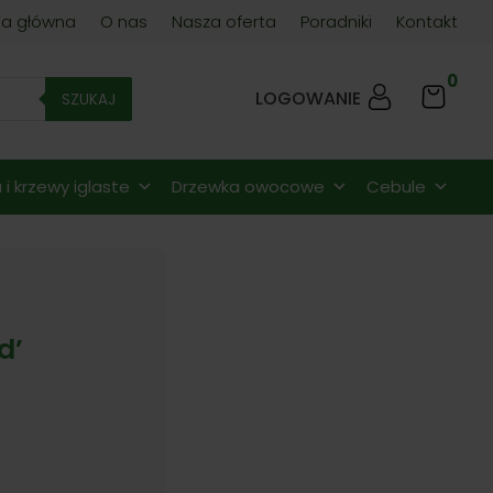
na główna
O nas
Nasza oferta
Poradniki
Kontakt
0
LOGOWANIE
SZUKAJ
i krzewy iglaste
Drzewka owocowe
Cebule
d’