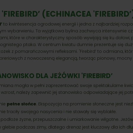
FIREBIRD’ (ECHINACEA 'FIREBIRD’
’
to kwintesencja ogrodowej energii i jedna z najbardziej roz
ym wybarwieniu. Ta wyjątkowa bylina zachwyca intensywnie c
kami, które w charakterystyczny sposób wywijają się ku dołowi
ognistego ptaka. W centrum kwiatu dumnie prezentuje się duży
żek z pomarańczowymi refleksami. 'Firebird’ to odmiana, któr
k preriowych z nowoczesną elegancją, tworząc pionowy, mocny
ANOWISKO DLA JEŻÓWKI 'FIREBIRD’
miana mogła w pełni zaprezentować swoje spektakularne kwia
zrost, należy zapewnić jej stanowisko odpowiadające jej po
nie
pełne słońce
. Ekspozycja na promienie słoneczne jest nie
nie traciły swojego nasycenia i nie stawały się wyblakłe.
 podłoże żyzne, przepuszczalne i umiarkowanie wilgotne. Jeżów
glebie podczas zimy, dlatego drenaż jest kluczowy dla ich dł