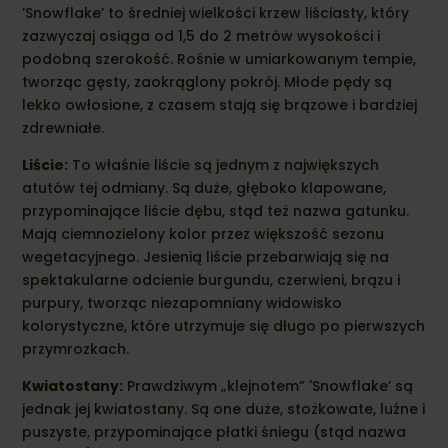
’Snowflake’ to średniej wielkości krzew liściasty, który
zazwyczaj osiąga od 1,5 do 2 metrów wysokości i
podobną szerokość. Rośnie w umiarkowanym tempie,
tworząc gęsty, zaokrąglony pokrój. Młode pędy są
lekko owłosione, z czasem stają się brązowe i bardziej
zdrewniałe.
Liście:
To właśnie liście są jednym z największych
atutów tej odmiany. Są duże, głęboko klapowane,
przypominające liście dębu, stąd też nazwa gatunku.
Mają ciemnozielony kolor przez większość sezonu
wegetacyjnego. Jesienią liście przebarwiają się na
spektakularne odcienie burgundu, czerwieni, brązu i
purpury, tworząc niezapomniany widowisko
kolorystyczne, które utrzymuje się długo po pierwszych
przymrozkach.
Kwiatostany:
Prawdziwym „klejnotem” 'Snowflake’ są
jednak jej kwiatostany. Są one duże, stożkowate, luźne i
puszyste, przypominające płatki śniegu (stąd nazwa