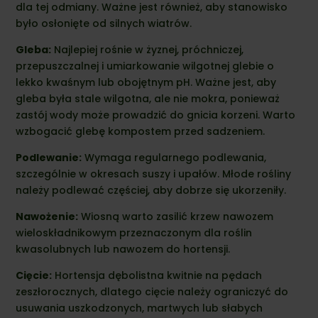
dla tej odmiany. Ważne jest również, aby stanowisko
było osłonięte od silnych wiatrów.
Gleba:
Najlepiej rośnie w żyznej, próchniczej,
przepuszczalnej i umiarkowanie wilgotnej glebie o
lekko kwaśnym lub obojętnym pH. Ważne jest, aby
gleba była stale wilgotna, ale nie mokra, ponieważ
zastój wody może prowadzić do gnicia korzeni. Warto
wzbogacić glebę kompostem przed sadzeniem.
Podlewanie:
Wymaga regularnego podlewania,
szczególnie w okresach suszy i upałów. Młode rośliny
należy podlewać częściej, aby dobrze się ukorzeniły.
Nawożenie:
Wiosną warto zasilić krzew nawozem
wieloskładnikowym przeznaczonym dla roślin
kwasolubnych lub nawozem do hortensji.
Cięcie:
Hortensja dębolistna kwitnie na pędach
zeszłorocznych, dlatego cięcie należy ograniczyć do
usuwania uszkodzonych, martwych lub słabych