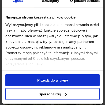
Podsumowanie
Zgoda
Szczegóły
O plikach cookies
Hortensja dębolistna 'Snowflake’ to bez wątpienia
jedna z najpiękniejszych odmian hortensji, która oferuje
Niniejsza strona korzysta z plików cookie
spektakularne widowisko przez większą część roku. Jej
unikalne liście, obfite i długotrwałe kwitnienie oraz
Wykorzystujemy pliki cookie do spersonalizowania treści
cudowne jesienne barwy sprawiają, że jest to roślina,
i reklam, aby oferować funkcje społecznościowe i
która z pewnością wzbogaci każdy ogród. Jeśli
analizować ruch w naszej witrynie. Informacje o tym, jak
szukasz krzewu, który zapewni Ci niepowtarzalne
korzystasz z naszej witryny, udostępniamy partnerom
doznania estetyczne, 'Snowflake’ będzie doskonałym
społecznościowym, reklamowym i analitycznym.
wyborem.
Partnerzy mogą połączyć te informacje z innymi danymi
otrzymanymi od Ciebie lub uzyskanymi podczas
Podobne produkty
korzystania z ich usług.
Przejdź do witryny
Spersonalizuj