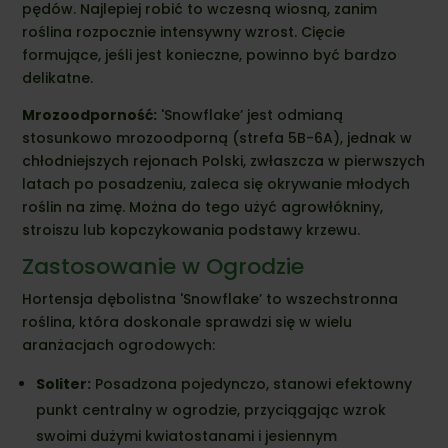
pędów. Najlepiej robić to wczesną wiosną, zanim
roślina rozpocznie intensywny wzrost. Cięcie
formujące, jeśli jest konieczne, powinno być bardzo
delikatne.
Mrozoodporność:
'Snowflake’ jest odmianą
stosunkowo mrozoodporną (strefa 5B-6A), jednak w
chłodniejszych rejonach Polski, zwłaszcza w pierwszych
latach po posadzeniu, zaleca się okrywanie młodych
roślin na zimę. Można do tego użyć agrowłókniny,
stroiszu lub kopczykowania podstawy krzewu.
Zastosowanie w Ogrodzie
Hortensja dębolistna 'Snowflake’ to wszechstronna
roślina, która doskonale sprawdzi się w wielu
aranżacjach ogrodowych:
Soliter:
Posadzona pojedynczo, stanowi efektowny
punkt centralny w ogrodzie, przyciągając wzrok
swoimi dużymi kwiatostanami i jesiennym