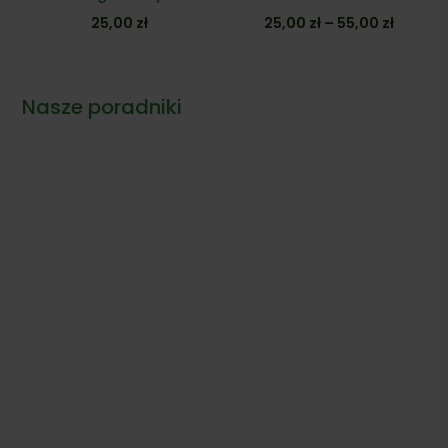
Zakres
25,00
zł
25,00
zł
–
55,00
zł
cen:
od
25,00 z
Nasze poradniki
do
55,00 z