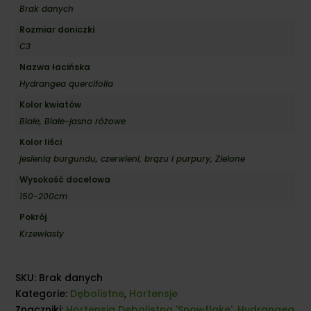
Brak danych
Rozmiar doniczki
C3
Nazwa łacińska
Hydrangea quercifolia
Kolor kwiatów
Białe, Białe-jasno różowe
Kolor liści
jesienią burgundu, czerwieni, brązu i purpury, Zielone
Wysokość docelowa
150-200cm
Pokrój
Krzewiasty
SKU:
Brak danych
Kategorie:
Dębolistne
,
Hortensje
Znaczniki:
Hortensja Dębolistna 'Snowflake'
,
Hydrangea