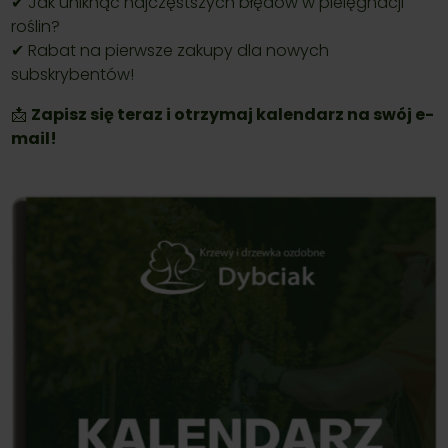
✔ Jak uniknąć najczęstszych błędów w pielęgnacji
roślin?
✔ Rabat na pierwsze zakupy dla nowych
subskrybentów!
📩
Zapisz się teraz i otrzymaj kalendarz na swój e-
mail!