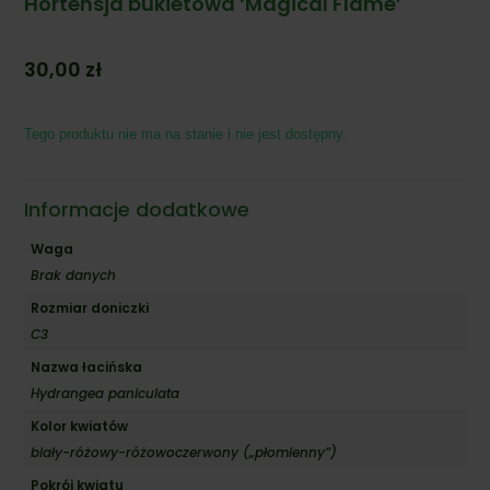
Hortensja bukietowa ‘Magical Flame’
30,00
zł
Tego produktu nie ma na stanie i nie jest dostępny.
Informacje dodatkowe
Waga
Brak danych
Rozmiar doniczki
C3
Nazwa łacińska
Hydrangea paniculata
Kolor kwiatów
biały-różowy-różowoczerwony („płomienny”)
Pokrój kwiatu