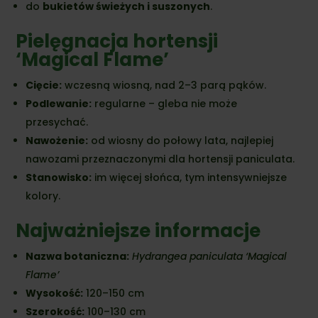
do
bukietów świeżych i suszonych
.
Pielęgnacja hortensji
‘Magical Flame’
Cięcie:
wczesną wiosną, nad 2–3 parą pąków.
Podlewanie:
regularne – gleba nie może
przesychać.
Nawożenie:
od wiosny do połowy lata, najlepiej
nawozami przeznaczonymi dla hortensji paniculata.
Stanowisko:
im więcej słońca, tym intensywniejsze
kolory.
Najważniejsze informacje
Nazwa botaniczna:
Hydrangea paniculata ‘Magical
Flame’
Wysokość:
120–150 cm
Szerokość:
100–130 cm