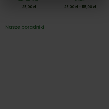
Zakres
25,00
zł
25,00
zł
–
55,00
zł
cen:
od
25,00 z
Nasze poradniki
do
55,00 z