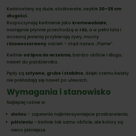
Kwiatostany są duże, stożkowate, zwykle
20–25 cm
długości
.
Rozpoczynają kwitnienie jako
kremowobiałe
,
następnie płynnie przechodzą w
róż
, a w pełni lata i
wczesną jesienią przybierają żywy, mocny
różowoczerwony
odcień – stąd nazwa „Flame”.
Kwitnie
od lipca do września
, bardzo obficie i długo,
nawet do października.
Pędy są
sztywne, grube i stabilne
, dzięki czemu kwiaty
nie pokładają się nawet po ulewach.
Wymagania i stanowisko
Najlepiej rośnie w:
słońcu
– zapewnia najintensywniejsze przebarwienia,
półcieniu
– kwitnie tak samo obficie, ale kolory są
nieco jaśniejsze.