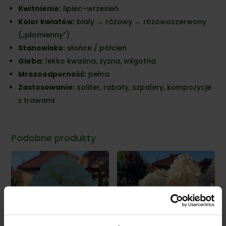
Kwitnienie:
lipiec–wrzesień
Kolor kwiatów:
biały → różowy → różowoczerwony
(„płomienny”)
Stanowisko:
słońce / półcień
Gleba:
lekko kwaśna, żyzna, wilgotna
Mrozoodporność:
pełna
Zastosowanie:
soliter, rabaty, szpalery, kompozycje
z trawami
Podobne produkty