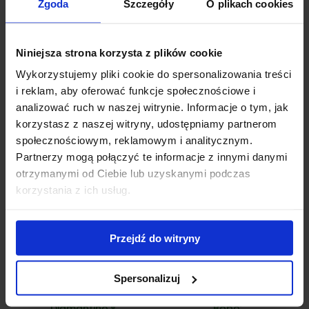
Zgoda
Szczegóły
O plikach cookies
Dostępny
Dostępny
Niniejsza strona korzysta z plików cookie
Hortensja Bukietowa
Hortensja bukietowa 'Little
'Skyfall’®
Alf’
Wykorzystujemy pliki cookie do spersonalizowania treści
i reklam, aby oferować funkcje społecznościowe i
25,00
zł
55,00
zł
analizować ruch w naszej witrynie. Informacje o tym, jak
korzystasz z naszej witryny, udostępniamy partnerom
społecznościowym, reklamowym i analitycznym.
Partnerzy mogą połączyć te informacje z innymi danymi
otrzymanymi od Ciebie lub uzyskanymi podczas
korzystania z ich usług.
Przejdź do witryny
Dostępny
Dostępny
Spersonalizuj
Hortensja bukietowa
Hortensja bukietowa
'Diamantino’®
'Bobo’