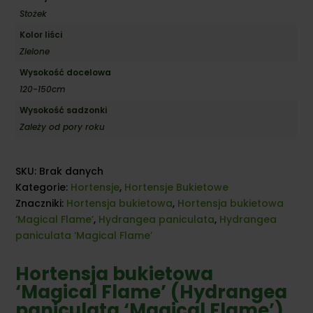
Stożek
Kolor liści
Zielone
Wysokość docelowa
120-150cm
Wysokość sadzonki
Zależy od pory roku
SKU:
Brak danych
Kategorie:
Hortensje
,
Hortensje Bukietowe
Znaczniki:
Hortensja bukietowa
,
Hortensja bukietowa
‘Magical Flame’
,
Hydrangea paniculata
,
Hydrangea
paniculata ‘Magical Flame’
Hortensja bukietowa
‘Magical Flame’ (Hydrangea
paniculata ‘Magical Flame’)