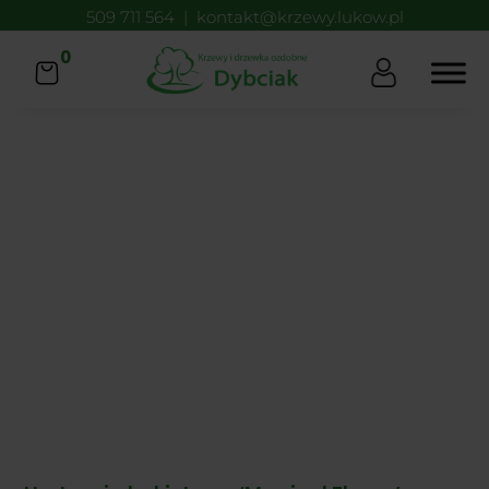
509 711 564
|
kontakt@krzewy.lukow.pl
0