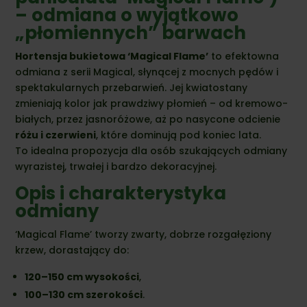
– odmiana o wyjątkowo
„płomiennych” barwach
Hortensja bukietowa ‘Magical Flame’
to efektowna
odmiana z serii Magical, słynącej z mocnych pędów i
spektakularnych przebarwień. Jej kwiatostany
zmieniają kolor jak prawdziwy płomień – od kremowo-
białych, przez jasnoróżowe, aż po nasycone odcienie
różu i czerwieni
, które dominują pod koniec lata.
To idealna propozycja dla osób szukających odmiany
wyrazistej, trwałej i bardzo dekoracyjnej.
Opis i charakterystyka
odmiany
‘Magical Flame’ tworzy zwarty, dobrze rozgałęziony
krzew, dorastający do:
120–150 cm wysokości
,
100–130 cm szerokości
.