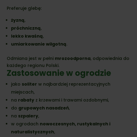
Preferuje glebę:
żyzną
,
próchniczną
,
lekko kwaśną
,
umiarkowanie wilgotną
.
Odmiana jest w pełni
mrozoodporna
, odpowiednia do
każdego regionu Polski.
Zastosowanie w ogrodzie
jako
soliter
w najbardziej reprezentacyjnych
miejscach,
na
rabaty
z krzewami i trawami ozdobnymi,
do
grupowych nasadzeń
,
na
szpalery
,
w ogrodach
nowoczesnych, rustykalnych i
naturalistycznych
,